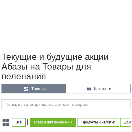
Текущие и будущие акции
Абазы на Товары для
пеленания


Товары
Каталоги
|
Все
Товары для пеленания
Продукты и напитки
Дом 