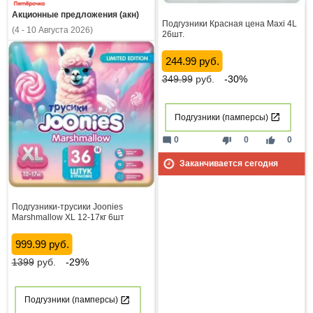
Акционные предложения (акн)
Подгузники Красная цена Maxi 4L
(4 - 10 Августа 2026)
26шт.
244.99 руб.
349.99
руб.
-30%
Подгузники (памперсы)
mode_comment
thumb_down
thumb_up
0
0
0
Заканчивается сегодня
Подгузники-трусики Joonies
Marshmallow XL 12-17кг 6шт
999.99 руб.
1399
руб.
-29%
Подгузники (памперсы)