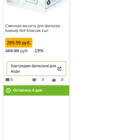
Сменная кассета для фильтра
Барьер №4 Классик 1шт
289.99 руб.
359.99
руб.
-19%
Картриджи фильтров для
воды
mode_comment
thumb_down
thumb_up
0
0
0
Осталось
4
дня