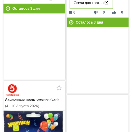
Свечи для тортов
Осталось
3
дня
mode_comment
thumb_down
thumb_up
0
0
0
Осталось
3
дня
Акционные предложения (акн)
(4 - 10 Августа 2026)