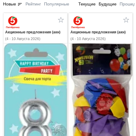
sort
Новые
Рейтинг
Популярные
Текущие
Будущие
Прошед
Акционные предложения (акн)
Акционные предложения (акн)
(4 - 10 Августа 2026)
(4 - 10 Августа 2026)