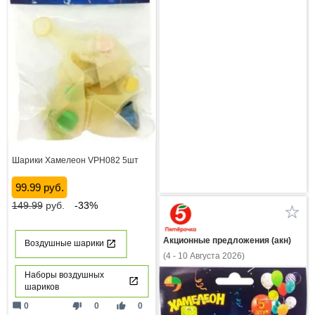
Шарики Хамелеон VPH082 5шт
99.99 руб.
149.99
руб.
-33%
Акционные предложения (акн)
Воздушные шарики
(4 - 10 Августа 2026)
Наборы воздушных
шариков
mode_comment
thumb_down
thumb_up
0
0
0