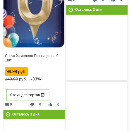
Осталось
3
дня
Свеча Хамелеон Грань цифра 0
1шт.
99.99 руб.
149.99
руб.
-33%
Свечи для тортов
mode_comment
thumb_down
thumb_up
0
0
0
Осталось
3
дня