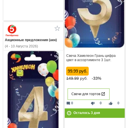
Акционные предложения (акн)
(4 - 10 Августа 2026)
Свеча Хамелеон Грань цифра
цвет в ассортименте 3 1шт.
99.99 руб.
149.99
руб.
-33%
Свечи для тортов
mode_comment
thumb_down
thumb_up
0
0
0
Осталось
3
дня