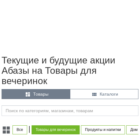
Текущие и будущие акции
Абазы на Товары для
вечеринок


Товары
Каталоги
|
Все
Товары для вечеринок
Продукты и напитки
Дом 