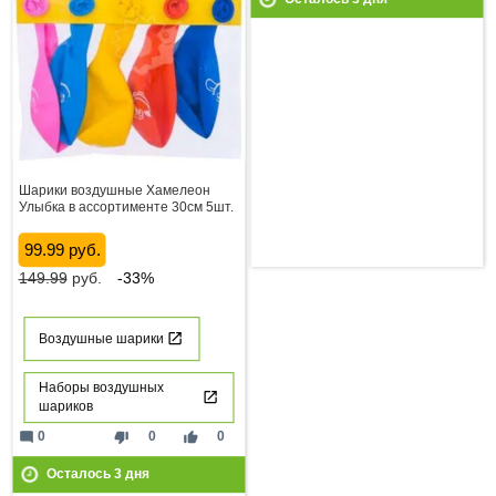
Шарики воздушные Хамелеон
Улыбка в ассортименте 30см 5шт.
99.99 руб.
149.99
руб.
-33%
Воздушные шарики
Наборы воздушных
шариков
mode_comment
thumb_down
thumb_up
0
0
0
Осталось
3
дня