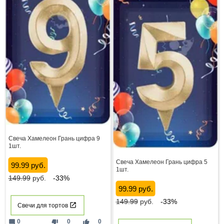
Свеча Хамелеон Грань цифра 9
1шт.
Свеча Хамелеон Грань цифра 5
99.99 руб.
1шт.
149.99
руб.
-33%
99.99 руб.
149.99
руб.
-33%
Свечи для тортов
mode_comment
thumb_down
thumb_up
0
0
0