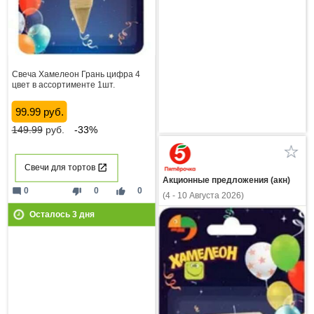
Свеча Хамелеон Грань цифра 4
цвет в ассортименте 1шт.
99.99 руб.
149.99
руб.
-33%
Свечи для тортов
Акционные предложения (акн)
mode_comment
thumb_down
thumb_up
0
0
0
(4 - 10 Августа 2026)
Осталось
3
дня