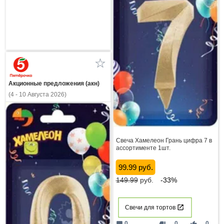
Акционные предложения (акн)
(4 - 10 Августа 2026)
Свеча Хамелеон Грань цифра 7 в
ассортименте 1шт.
99.99 руб.
149.99
руб.
-33%
Свечи для тортов
mode_comment
thumb_down
thumb_up
0
0
0