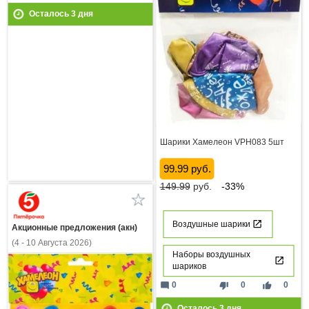
Осталось
3
дня
Шарики Хамелеон VPH083 5шт
99.99 руб.
149.99
руб.
-33%
Воздушные шарики
Акционные предложения (акн)
(4 - 10 Августа 2026)
Наборы воздушных
шариков
mode_comment
thumb_down
thumb_up
0
0
0
Осталось
3
дня