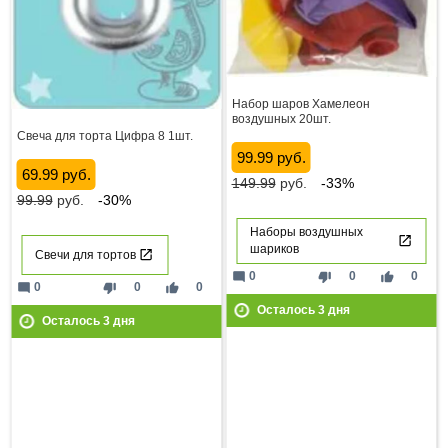
Набор шаров Хамелеон
воздушных 20шт.
Свеча для торта Цифра 8 1шт.
99.99 руб.
69.99 руб.
149.99
руб.
-33%
99.99
руб.
-30%
Наборы воздушных
шариков
Свечи для тортов
mode_comment
thumb_down
thumb_up
0
0
0
mode_comment
thumb_down
thumb_up
0
0
0
Осталось
3
дня
Осталось
3
дня