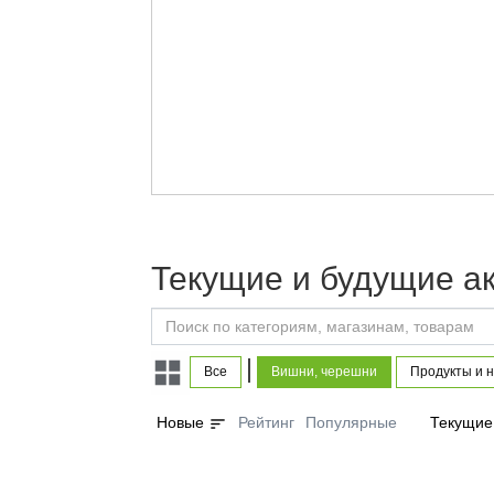
Текущие и будущие а
|
Все
Вишни, черешни
Продукты и 
sort
Новые
Рейтинг
Популярные
Текущие