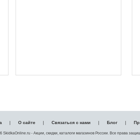
а
|
О сайте
|
Связаться с нами
|
Блог
|
Пр
 SkidkaOnline.ru - Акции, скидки, каталоги магазинов России. Все права защ