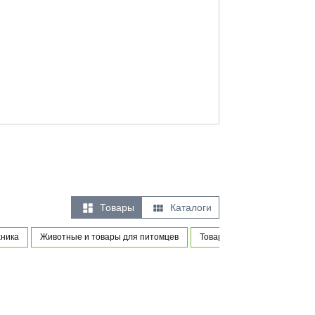


Товары
Каталоги
хника
Животные и товары для питомцев
Товары для новорожденных 