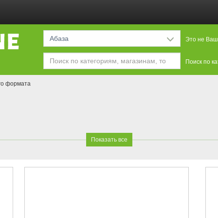
Абаза
Это не Ваш
Поиск по к
го формата
Показать все