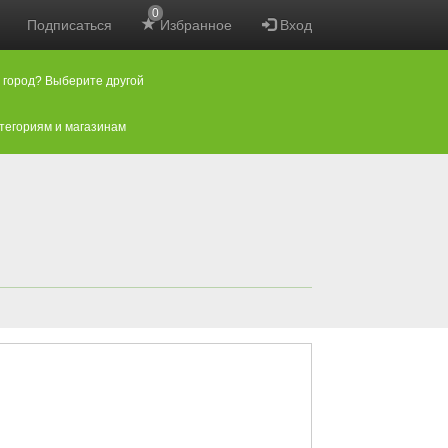
0
Подписаться
Избранное
Вход
 город? Выберите другой
атегориям и магазинам