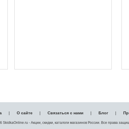
а
|
О сайте
|
Связаться с нами
|
Блог
|
Пр
 SkidkaOnline.ru - Акции, скидки, каталоги магазинов России. Все права защ