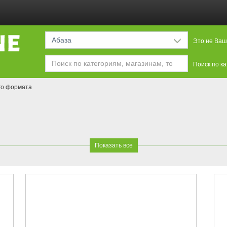
Абаза
Это не Ваш
Поиск по к
го формата
Показать все