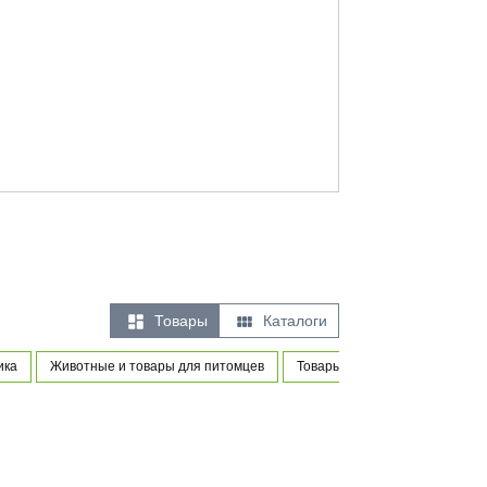


Товары
Каталоги
ика
Животные и товары для питомцев
Товары для новорожденных и 