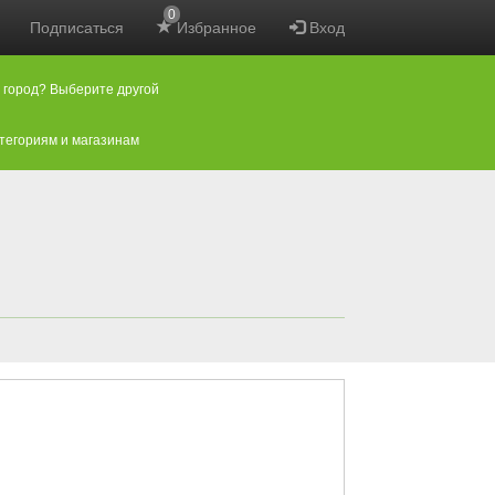
0
Подписаться
Избранное
Вход
 город? Выберите другой
атегориям и магазинам