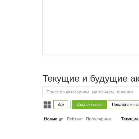
Текущие и будущие а
|
Все
Вода питьевая
Продукты и на
sort
Новые
Рейтинг
Популярные
Текущие