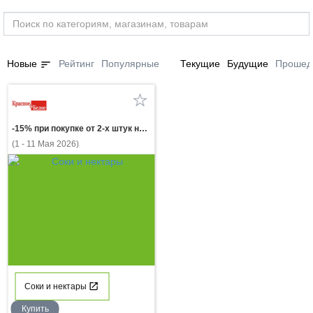
sort
Новые
Рейтинг
Популярные
Текущие
Будущие
Прошед
-15% при покупке от 2-х штук нектар САДЫ ПРИДОНЬЯ в ассортименте 0,95л
(1 - 11 Мая 2026)
Соки и нектары
Купить