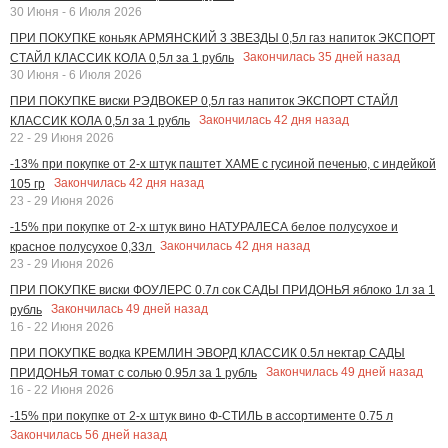
30 Июня - 6 Июля 2026
ПРИ ПОКУПКЕ коньяк АРМЯНСКИЙ 3 ЗВЕЗДЫ 0,5л газ напиток ЭКСПОРТ
Закончилась
35
дней назад
СТАЙЛ КЛАССИК КОЛА 0,5л за 1 рубль
30 Июня - 6 Июля 2026
ПРИ ПОКУПКЕ виски РЭДВОКЕР 0,5л газ напиток ЭКСПОРТ СТАЙЛ
Закончилась
42
дня назад
КЛАССИК КОЛА 0,5л за 1 рубль
22 - 29 Июня 2026
-13% при покупке от 2-х штук паштет ХАМЕ с гусиной печенью, с индейкой
Закончилась
42
дня назад
105 гр
23 - 29 Июня 2026
-15% при покупке от 2-х штук вино НАТУРАЛЕСА белое полусухое и
Закончилась
42
дня назад
красное полусухое 0,33л
23 - 29 Июня 2026
ПРИ ПОКУПКЕ виски ФОУЛЕРС 0.7л сок САДЫ ПРИДОНЬЯ яблоко 1л за 1
Закончилась
49
дней назад
рубль
16 - 22 Июня 2026
ПРИ ПОКУПКЕ водка КРЕМЛИН ЭВОРД КЛАССИК 0.5л нектар САДЫ
Закончилась
49
дней назад
ПРИДОНЬЯ томат с солью 0.95л за 1 рубль
16 - 22 Июня 2026
-15% при покупке от 2-х штук вино Ф-СТИЛЬ в ассортименте 0.75 л
Закончилась
56
дней назад