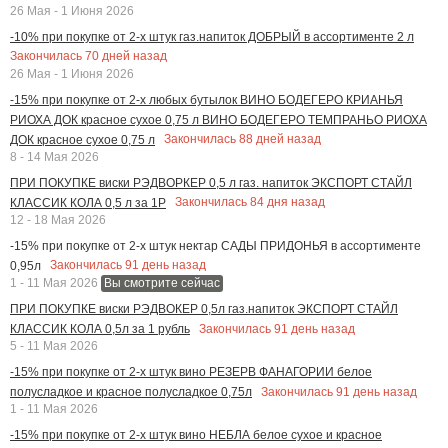
26 Мая - 1 Июня 2026
-10% при покупке от 2-х штук газ.напиток ДОБРЫЙ в ассортименте 2 л
Закончилась
70
дней назад
26 Мая - 1 Июня 2026
-15% при покупке от 2-х любых бутылок ВИНО БОДЕГЕРО КРИАНЬЯ
РИОХА ДОК красное сухое 0,75 л ВИНО БОДЕГЕРО ТЕМПРАНЬО РИОХА
Закончилась
88
дней назад
ДОК красное сухое 0,75 л
8 - 14 Мая 2026
ПРИ ПОКУПКЕ виски РЭДВОРКЕР 0,5 л газ. напиток ЭКСПОРТ СТАЙЛ
Закончилась
84
дня назад
КЛАССИК КОЛА 0,5 л за 1Р
12 - 18 Мая 2026
-15% при покупке от 2-х штук нектар САДЫ ПРИДОНЬЯ в ассортименте
Закончилась
91
день назад
0,95л
1 - 11 Мая 2026
Вы смотрите сейчас
ПРИ ПОКУПКЕ виски РЭДВОКЕР 0,5л газ.напиток ЭКСПОРТ СТАЙЛ
Закончилась
91
день назад
КЛАССИК КОЛА 0,5л за 1 рубль
5 - 11 Мая 2026
-15% при покупке от 2-х штук вино РЕЗЕРВ ФАНАГОРИИ белое
Закончилась
91
день назад
полусладкое и красное полусладкое 0,75л
1 - 11 Мая 2026
-15% при покупке от 2-х штук вино НЕБЛА белое сухое и красное