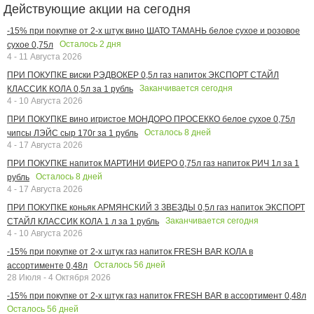
Действующие акции на сегодня
-15% при покупке от 2-х штук вино ШАТО ТАМАНЬ белое сухое и розовое
Осталось
2
дня
сухое 0,75л
4 - 11 Августа 2026
ПРИ ПОКУПКЕ виски РЭДВОКЕР 0,5л газ напиток ЭКСПОРТ СТАЙЛ
Заканчивается сегодня
КЛАССИК КОЛА 0,5л за 1 рубль
4 - 10 Августа 2026
ПРИ ПОКУПКЕ вино игристое МОНДОРО ПРОСЕККО белое сухое 0,75л
Осталось
8
дней
чипсы ЛЭЙС сыр 170г за 1 рубль
4 - 17 Августа 2026
ПРИ ПОКУПКЕ напиток МАРТИНИ ФИЕРО 0,75л газ напиток РИЧ 1л за 1
Осталось
8
дней
рубль
4 - 17 Августа 2026
ПРИ ПОКУПКЕ коньяк АРМЯНСКИЙ 3 ЗВЕЗДЫ 0,5л газ напиток ЭКСПОРТ
Заканчивается сегодня
СТАЙЛ КЛАССИК КОЛА 1 л за 1 рубль
4 - 10 Августа 2026
-15% при покупке от 2-х штук газ напиток FRESH BAR КОЛА в
Осталось
56
дней
ассортименте 0,48л
28 Июля - 4 Октября 2026
-15% при покупке от 2-х штук газ напиток FRESH BAR в ассортимент 0,48л
Осталось
56
дней