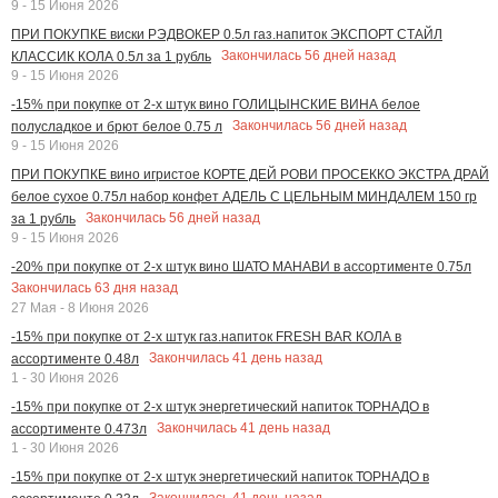
9 - 15 Июня 2026
ПРИ ПОКУПКЕ виски РЭДВОКЕР 0.5л газ.напиток ЭКСПОРТ СТАЙЛ
Закончилась
56
дней назад
КЛАССИК КОЛА 0.5л за 1 рубль
9 - 15 Июня 2026
-15% при покупке от 2-х штук вино ГОЛИЦЫНСКИЕ ВИНА белое
Закончилась
56
дней назад
полусладкое и брют белое 0.75 л
9 - 15 Июня 2026
ПРИ ПОКУПКЕ вино игристое КОРТЕ ДЕЙ РОВИ ПРОСЕККО ЭКСТРА ДРАЙ
белое сухое 0.75л набор конфет АДЕЛЬ С ЦЕЛЬНЫМ МИНДАЛЕМ 150 гр
Закончилась
56
дней назад
за 1 рубль
9 - 15 Июня 2026
-20% при покупке от 2-х штук вино ШАТО МАНАВИ в ассортименте 0.75л
Закончилась
63
дня назад
27 Мая - 8 Июня 2026
-15% при покупке от 2-х штук газ.напиток FRESH BAR КОЛА в
Закончилась
41
день назад
ассортименте 0.48л
1 - 30 Июня 2026
-15% при покупке от 2-х штук энергетический напиток ТОРНАДО в
Закончилась
41
день назад
ассортименте 0.473л
1 - 30 Июня 2026
-15% при покупке от 2-х штук энергетический напиток ТОРНАДО в