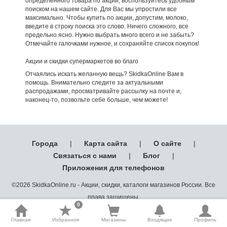
определенного товара по акции, воспользуйтесь удобным
поиском на нашем сайте. Для Вас мы упростили все
максимально. Чтобы купить по акции, допустим, молоко,
введите в строку поиска это слово. Ничего сложного, все
предельно ясно. Нужно выбрать много всего и не забыть?
Отмечайте галочками нужное, и сохраняйте список покупок!
Акции и скидки супермаркетов во благо
Отчаялись искать желанную вещь? SkidkaOnline Вам в
помощь. Внимательно следите за актуальными
распродажами, просматривайте рассылку на почте и,
наконец-то, позвольте себе больше, чем можете!
Города
|
Карта сайта
|
О сайте
|
Связаться с нами
|
Блог
|
Приложения для телефонов
©2026 SkidkaOnline.ru - Акции, скидки, каталоги магазинов России. Все
права защищены.
0
Главная
Избранное
Магазины
Входящие
Профиль