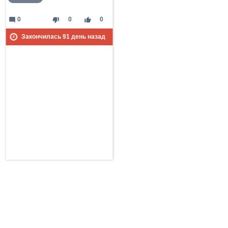
mode_comment
thumb_down
thumb_up
0
0
0
Закончилась
91
день назад