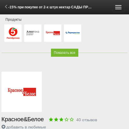
-15% при покупке от 2-х штук нектар САДЫ ПРИДОНЬЯ в ассортименте 0,95л (1 - 11 Мая 2026)
Пере
Продукты
меню
Показать все
Красное&Белое
40
отзывов
добавить в любимые