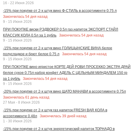
16 - 22 Июня 2026
-15% при покупке от 2-х штук вино Ф-СТИЛЬ в ассортименте 0.75 л
Закончилась
54
дня назад
9 - 15 Июня 2026
ПРИ ПОКУПКЕ виски РЭДВОКЕР 0.5л газ.напиток ЭКСПОРТ СТАЙЛ
Закончилась
54
дня назад
КЛАССИК КОЛА 0.5л за 1 рубль
9 - 15 Июня 2026
-15% при покупке от 2-х штук вино ГОЛИЦЫНСКИЕ ВИНА белое
Закончилась
54
дня назад
полусладкое и брют белое 0.75 л
9 - 15 Июня 2026
ПРИ ПОКУПКЕ вино игристое КОРТЕ ДЕЙ РОВИ ПРОСЕККО ЭКСТРА ДРАЙ
белое сухое 0.75л набор конфет АДЕЛЬ С ЦЕЛЬНЫМ МИНДАЛЕМ 150 гр
Закончилась
54
дня назад
за 1 рубль
9 - 15 Июня 2026
-20% при покупке от 2-х штук вино ШАТО МАНАВИ в ассортименте 0.75л
Закончилась
61
день назад
27 Мая - 8 Июня 2026
-15% при покупке от 2-х штук газ.напиток FRESH BAR КОЛА в
Закончилась
39
дней назад
ассортименте 0.48л
1 - 30 Июня 2026
-15% при покупке от 2-х штук энергетический напиток ТОРНАДО в