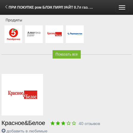
ПРИ ПОКУПКЕ ром БЛЭК ПИРЛ УАЙТ 0.7л газ. напиток ДОБРЫЙ КОЛА 1 л за 1 рубль (2 - 8 Июня 2026)
Пере
Продукты
меню
Показать все
Красное&Белое
40
отзывов
добавить в любимые