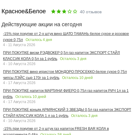
Красное&Белое
40
отзывов
Действующие акции на сегодня
-15% при покупке от 2-х штук вино ШАТО ТАМАНЬ белое сухое и розовое
Осталось
4
дня
сухое 0,75л
4 - 11 Августа 2026
ПРИ ПОКУПКЕ виски РЭДВОКЕР 0,5л газ напиток ЭКСПОРТ СТАЙЛ
Осталось
3
дня
КЛАССИК КОЛА 0,5л за 1 рубль
4 - 10 Августа 2026
ПРИ ПОКУПКЕ вино игристое МОНДОРО ПРОСЕККО белое сухое 0,75л
Осталось
10
дней
чипсы ЛЭЙС сыр 170г за 1 рубль
4 - 17 Августа 2026
ПРИ ПОКУПКЕ напиток МАРТИНИ ФИЕРО 0,75л газ напиток РИЧ 1л за 1
Осталось
10
дней
рубль
4 - 17 Августа 2026
ПРИ ПОКУПКЕ коньяк АРМЯНСКИЙ 3 ЗВЕЗДЫ 0,5л газ напиток ЭКСПОРТ
Осталось
3
дня
СТАЙЛ КЛАССИК КОЛА 1 л за 1 рубль
4 - 10 Августа 2026
-15% при покупке от 2-х штук газ напиток FRESH BAR КОЛА в
Осталось
58
дней
ассортименте 0,48л