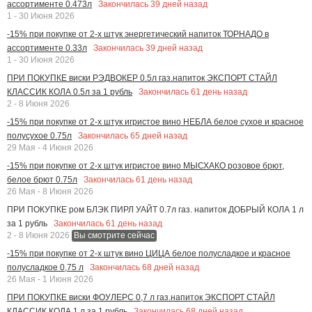
Закончилась
39
дней назад
ассортименте 0.473л
1 - 30 Июня 2026
-15% при покупке от 2-х штук энергетический напиток ТОРНАДО в
Закончилась
39
дней назад
ассортименте 0.33л
1 - 30 Июня 2026
ПРИ ПОКУПКЕ виски РЭДВОКЕР 0.5л газ.напиток ЭКСПОРТ СТАЙЛ
Закончилась
61
день назад
КЛАССИК КОЛА 0.5л за 1 рубль
2 - 8 Июня 2026
-15% при покупке от 2-х штук игристое вино НЕБЛА белое сухое и красное
Закончилась
65
дней назад
полусухое 0.75л
29 Мая - 4 Июня 2026
-15% при покупке от 2-х штук игристое вино МЫСХАКО розовое брют,
Закончилась
61
день назад
белое брют 0.75л
26 Мая - 8 Июня 2026
ПРИ ПОКУПКЕ ром БЛЭК ПИРЛ УАЙТ 0.7л газ. напиток ДОБРЫЙ КОЛА 1 л
Закончилась
61
день назад
за 1 рубль
2 - 8 Июня 2026
Вы смотрите сейчас
-15% при покупке от 2-х штук вино ЦИЦА белое полусладкое и красное
Закончилась
68
дней назад
полусладкое 0,75 л
26 Мая - 1 Июня 2026
ПРИ ПОКУПКЕ виски ФОУЛЕРС 0,7 л газ.напиток ЭКСПОРТ СТАЙЛ
Закончилась
68
дней назад
КЛАССИК КОЛА 1 л за 1 рубль