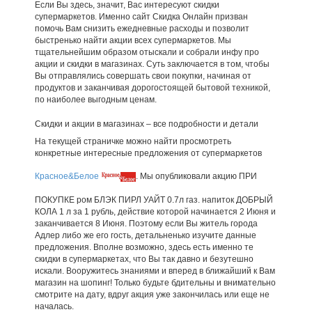
Если Вы здесь, значит, Вас интересуют скидки
супермаркетов. Именно сайт Скидка Онлайн призван
помочь Вам снизить ежедневные расходы и позволит
быстренько найти акции всех супермаркетов. Мы
тщательнейшим образом отыскали и собрали инфу про
акции и скидки в магазинах. Суть заключается в том, чтобы
Вы отправлялись совершать свои покупки, начиная от
продуктов и заканчивая дорогостоящей бытовой техникой,
по наиболее выгодным ценам.
Скидки и акции в магазинах – все подробности и детали
На текущей страничке можно найти просмотреть
конкретные интересные предложения от супермаркетов
Красное&Белое
. Мы опубликовали акцию ПРИ
ПОКУПКЕ ром БЛЭК ПИРЛ УАЙТ 0.7л газ. напиток ДОБРЫЙ
КОЛА 1 л за 1 рубль, действие которой начинается 2 Июня и
заканчивается 8 Июня. Поэтому если Вы житель города
Адлер либо же его гость, детальненько изучите данные
предложения. Вполне возможно, здесь есть именно те
скидки в супермаркетах, что Вы так давно и безутешно
искали. Вооружитесь знаниями и вперед в ближайший к Вам
магазин на шопинг! Только будьте бдительны и внимательно
смотрите на дату, вдруг акция уже закончилась или еще не
началась.