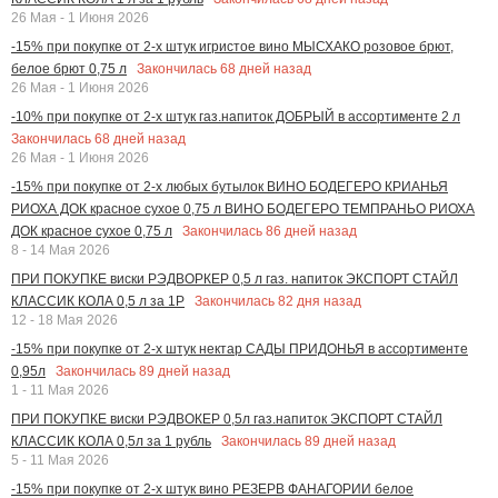
26 Мая - 1 Июня 2026
-15% при покупке от 2-х штук игристое вино МЫСХАКО розовое брют,
Закончилась
68
дней назад
белое брют 0,75 л
26 Мая - 1 Июня 2026
-10% при покупке от 2-х штук газ.напиток ДОБРЫЙ в ассортименте 2 л
Закончилась
68
дней назад
26 Мая - 1 Июня 2026
-15% при покупке от 2-х любых бутылок ВИНО БОДЕГЕРО КРИАНЬЯ
РИОХА ДОК красное сухое 0,75 л ВИНО БОДЕГЕРО ТЕМПРАНЬО РИОХА
Закончилась
86
дней назад
ДОК красное сухое 0,75 л
8 - 14 Мая 2026
ПРИ ПОКУПКЕ виски РЭДВОРКЕР 0,5 л газ. напиток ЭКСПОРТ СТАЙЛ
Закончилась
82
дня назад
КЛАССИК КОЛА 0,5 л за 1Р
12 - 18 Мая 2026
-15% при покупке от 2-х штук нектар САДЫ ПРИДОНЬЯ в ассортименте
Закончилась
89
дней назад
0,95л
1 - 11 Мая 2026
ПРИ ПОКУПКЕ виски РЭДВОКЕР 0,5л газ.напиток ЭКСПОРТ СТАЙЛ
Закончилась
89
дней назад
КЛАССИК КОЛА 0,5л за 1 рубль
5 - 11 Мая 2026
-15% при покупке от 2-х штук вино РЕЗЕРВ ФАНАГОРИИ белое