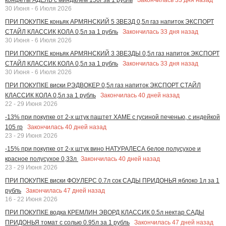
30 Июня - 6 Июля 2026
ПРИ ПОКУПКЕ коньяк АРМЯНСКИЙ 5 ЗВЕЗД 0,5л газ напиток ЭКСПОРТ
Закончилась
33
дня назад
СТАЙЛ КЛАССИК КОЛА 0,5л за 1 рубль
30 Июня - 6 Июля 2026
ПРИ ПОКУПКЕ коньяк АРМЯНСКИЙ 3 ЗВЕЗДЫ 0,5л газ напиток ЭКСПОРТ
Закончилась
33
дня назад
СТАЙЛ КЛАССИК КОЛА 0,5л за 1 рубль
30 Июня - 6 Июля 2026
ПРИ ПОКУПКЕ виски РЭДВОКЕР 0,5л газ напиток ЭКСПОРТ СТАЙЛ
Закончилась
40
дней назад
КЛАССИК КОЛА 0,5л за 1 рубль
22 - 29 Июня 2026
-13% при покупке от 2-х штук паштет ХАМЕ с гусиной печенью, с индейкой
Закончилась
40
дней назад
105 гр
23 - 29 Июня 2026
-15% при покупке от 2-х штук вино НАТУРАЛЕСА белое полусухое и
Закончилась
40
дней назад
красное полусухое 0,33л
23 - 29 Июня 2026
ПРИ ПОКУПКЕ виски ФОУЛЕРС 0.7л сок САДЫ ПРИДОНЬЯ яблоко 1л за 1
Закончилась
47
дней назад
рубль
16 - 22 Июня 2026
ПРИ ПОКУПКЕ водка КРЕМЛИН ЭВОРД КЛАССИК 0.5л нектар САДЫ
Закончилась
47
дней назад
ПРИДОНЬЯ томат с солью 0.95л за 1 рубль