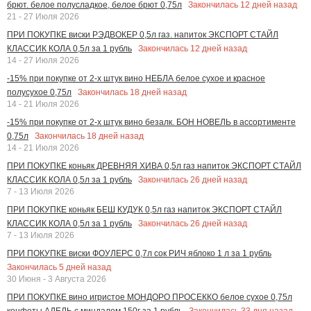
Закончилась
12
дней назад
брют. белое полусладкое, белое брют 0,75л
21 - 27 Июля 2026
ПРИ ПОКУПКЕ виски РЭДВОКЕР 0,5л газ. напиток ЭКСПОРТ СТАЙЛ
Закончилась
12
дней назад
КЛАССИК КОЛА 0,5л за 1 рубль
14 - 27 Июля 2026
-15% при покупке от 2-х штук вино НЕБЛА белое сухое и красное
Закончилась
18
дней назад
полусухое 0,75л
14 - 21 Июля 2026
-15% при покупке от 2-х штук вино безалк. БОН НОВЕЛЬ в ассортименте
Закончилась
18
дней назад
0,75л
14 - 21 Июля 2026
ПРИ ПОКУПКЕ коньяк ДРЕВНЯЯ ХИВА 0,5л газ напиток ЭКСПОРТ СТАЙЛ
Закончилась
26
дней назад
КЛАССИК КОЛА 0,5л за 1 рубль
7 - 13 Июля 2026
ПРИ ПОКУПКЕ коньяк БЕШ КУДУК 0,5л газ напиток ЭКСПОРТ СТАЙЛ
Закончилась
26
дней назад
КЛАССИК КОЛА 0,5л за 1 рубль
7 - 13 Июля 2026
ПРИ ПОКУПКЕ виски ФОУЛЕРС 0,7л сок РИЧ яблоко 1 л за 1 рубль
Закончилась
5
дней назад
30 Июня - 3 Августа 2026
ПРИ ПОКУПКЕ вино игристое МОНДОРО ПРОСЕККО белое сухое 0,75л
Закончилась
33
дня назад
конфеты АДЕЛЬ с миндалем 150г за 1 рубль