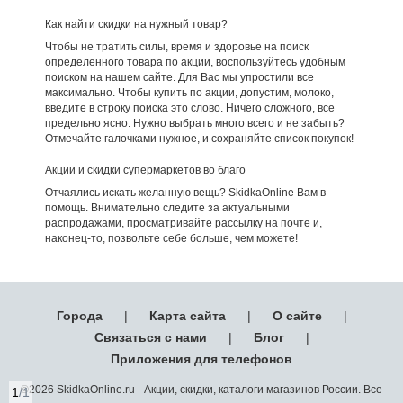
Как найти скидки на нужный товар?
Чтобы не тратить силы, время и здоровье на поиск
определенного товара по акции, воспользуйтесь удобным
поиском на нашем сайте. Для Вас мы упростили все
максимально. Чтобы купить по акции, допустим, молоко,
введите в строку поиска это слово. Ничего сложного, все
предельно ясно. Нужно выбрать много всего и не забыть?
Отмечайте галочками нужное, и сохраняйте список покупок!
Акции и скидки супермаркетов во благо
Отчаялись искать желанную вещь? SkidkaOnline Вам в
помощь. Внимательно следите за актуальными
распродажами, просматривайте рассылку на почте и,
наконец-то, позвольте себе больше, чем можете!
Города
|
Карта сайта
|
О сайте
|
Связаться с нами
|
Блог
|
Приложения для телефонов
©2026 SkidkaOnline.ru - Акции, скидки, каталоги магазинов России. Все
1
/1