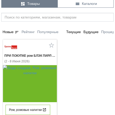


Товары
Каталоги
sort
Новые
Рейтинг
Популярные
Текущие
Будущие
Прошед
ПРИ ПОКУПКЕ ром БЛЭК ПИРЛ УАЙТ 0.7л газ. напиток ДОБРЫЙ КОЛА 1 л за 1 рубль
(2 - 8 Июня 2026)
Ром, ромовые напитки