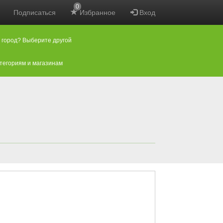
0
Подписаться
Избранное
Вход
 город? Выберите другой
атегориям и магазинам