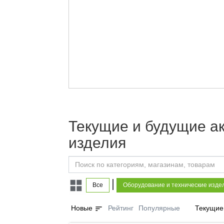
Текущие и будущие ак
изделия
|
Все
Оборудование и технические изде
sort
Новые
Рейтинг
Популярные
Текущие