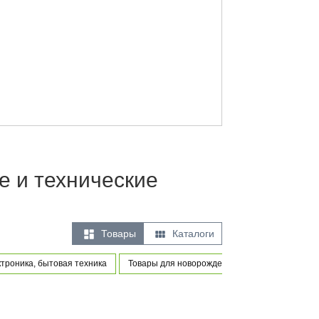
е и технические


Товары
Каталоги
троника, бытовая техника
Товары для новорожденных и маленьких дете