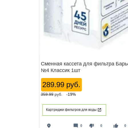
Сменная кассета для фильтра Барь
№4 Классик 1шт
289.99 руб.
359.99
руб.
-19%
Картриджи фильтров для воды
place
mode_comment
thumb_down
thumb_up
0
0
0