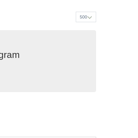
500
egram