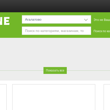
Агалатово
Это не Ваш
Поиск по к
Показать все