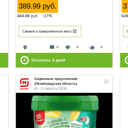
389.99 руб.
3
469.99
руб.
-17%
529
Свежее и замороженное мясо
place
mode_comment
thumb_down
thumb_up
p
0
0
0
Осталось
6
дней
Акционные предложения
(Ленинградская область)
(5 - 11 Августа 2026)