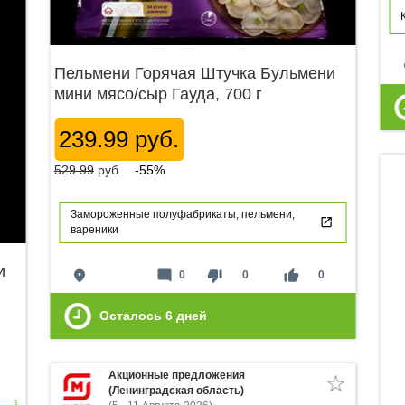
p
Пельмени Горячая Штучка Бульмени
мини мясо/сыр Гауда, 700 г
239.99 руб.
529.99
руб.
-55%
Замороженные полуфабрикаты, пельмени,
вареники
и
place
mode_comment
thumb_down
thumb_up
0
0
0
Осталось
6
дней
Акционные предложения
(Ленинградская область)