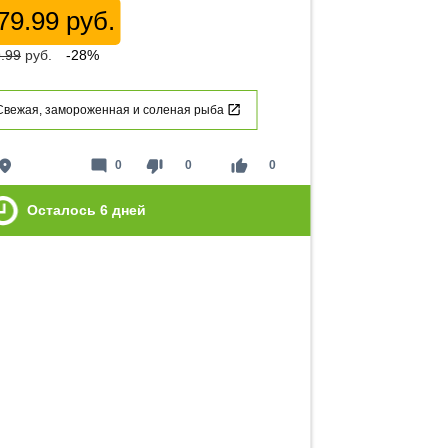
79.99 руб.
.99
руб.
-28%
Свежая, замороженная и соленая рыба
lace
mode_comment
thumb_down
thumb_up
0
0
0
Осталось
6
дней