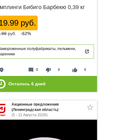
мплинги Бибиго Барбекю 0,39 кг
19.99 руб.
.99
руб.
-62%
Замороженные полуфабрикаты, пельмени,
вареники
lace
mode_comment
thumb_down
thumb_up
0
0
0
Осталось
6
дней
Акционные предложения
(Ленинградская область)
(5 - 11 Августа 2026)