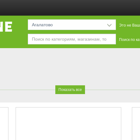
Агалатово
Это не Ваш
Поиск по к
Показать все