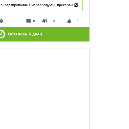
Консервированные морепродукты, пресервы
lace
mode_comment
thumb_down
thumb_up
0
0
0
Осталось
6
дней