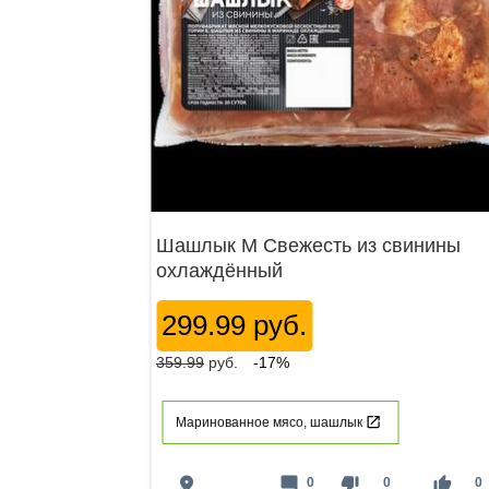
Шашлык М Свежесть из свинины
охлаждённый
299.99 руб.
359.99
руб.
-17%
Маринованное мясо, шашлык
place
mode_comment
thumb_down
thumb_up
0
0
0