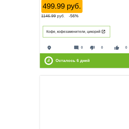
499.99 руб.
1146.99
руб.
-56%
Кофе, кофезаменители, цикорий
place
mode_comment
thumb_down
thumb_up
0
0
0
Осталось
6
дней