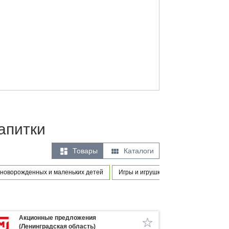
апитки


Товары
Каталоги
 новорожденных и маленьких детей
Игры и игрушки
Оборудование и 
Акционные предложения
(Ленинградская область)