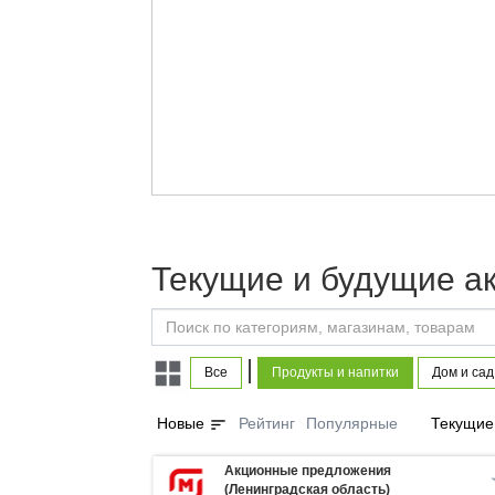
Текущие и будущие ак
|
Все
Продукты и напитки
Дом и сад
sort
Новые
Рейтинг
Популярные
Текущие
Акционные предложения
(Ленинградская область)