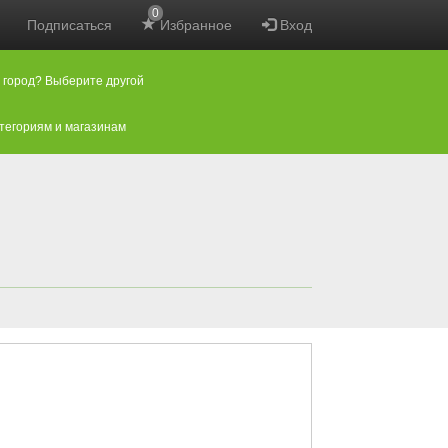
0
Подписаться
Избранное
Вход
 город? Выберите другой
атегориям и магазинам