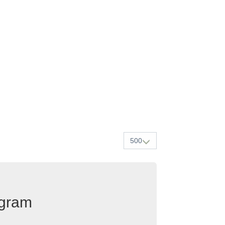
500
egram