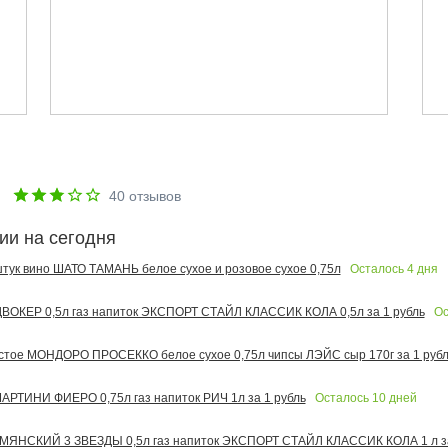
е
40
отзывов
ии на сегодня
Осталось
4
дня
 штук вино ШАТО ТАМАНЬ белое сухое и розовое сухое 0,75л
Ос
ОКЕР 0,5л газ напиток ЭКСПОРТ СТАЙЛ КЛАССИК КОЛА 0,5л за 1 рубль
тое МОНДОРО ПРОСЕККО белое сухое 0,75л чипсы ЛЭЙС сыр 170г за 1 рубл
Осталось
10
дней
РТИНИ ФИЕРО 0,75л газ напиток РИЧ 1л за 1 рубль
МЯНСКИЙ 3 ЗВЕЗДЫ 0,5л газ напиток ЭКСПОРТ СТАЙЛ КЛАССИК КОЛА 1 л за