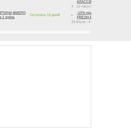
КЛАССИК КОЛА 1 л за 1 рубль
4 - 10 Августа 2026
АРТИНИ ФИЕРО
-15% при покупке от 2-х штук га
Осталось
10
дней
а 1 рубль
FRESH BAR КОЛА в ассортимент
28 Июля - 4 Октября 2026