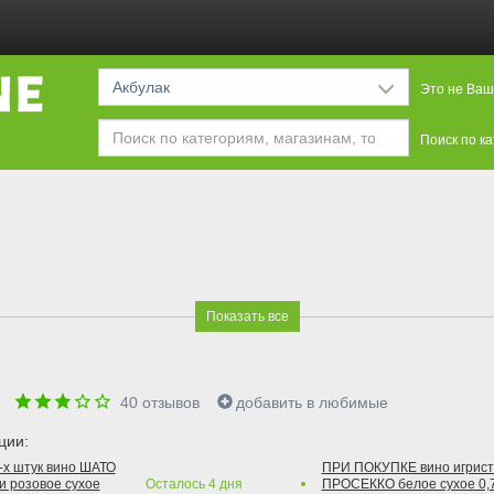
Акбулак
Это не Ваш
Поиск по к
Показать все
е
40
отзывов
добавить в любимые
ции:
2-х штук вино ШАТО
ПРИ ПОКУПКЕ вино игри
и розовое сухое
Осталось
4
дня
ПРОСЕККО белое сухое 0,