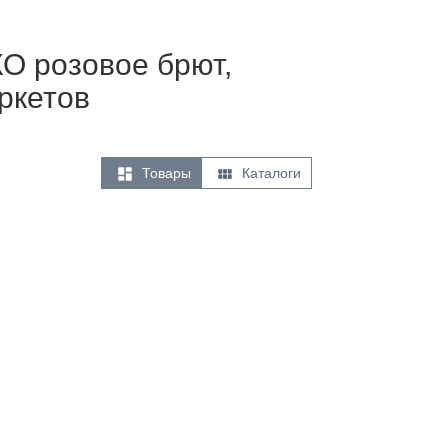
КО розовое брют,
аркетов


Товары
Каталоги