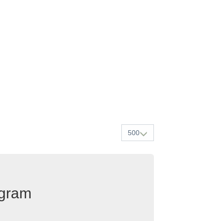
500
egram