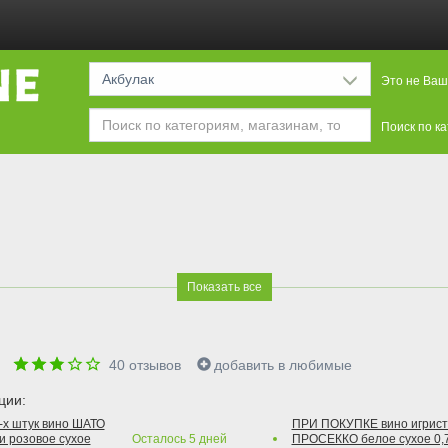
Акбулак
Это не Ваш
Поиск по к
Показать все
е
40
отзывов
добавить в любимые
ции:
2-х штук вино ШАТО
ПРИ ПОКУПКЕ вино игри
и розовое сухое
Осталось
5
дней
ПРОСЕККО белое сухое 0,