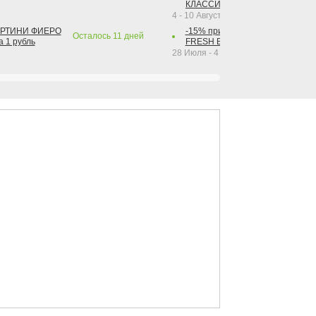
КЛАССИК КОЛА 1 л за 1 рубль
4 - 10 Августа 2026
АРТИНИ ФИЕРО
-15% при покупке от 2-х штук га
Осталось
11
дней
а 1 рубль
FRESH BAR КОЛА в ассортимент
28 Июля - 4 Октября 2026