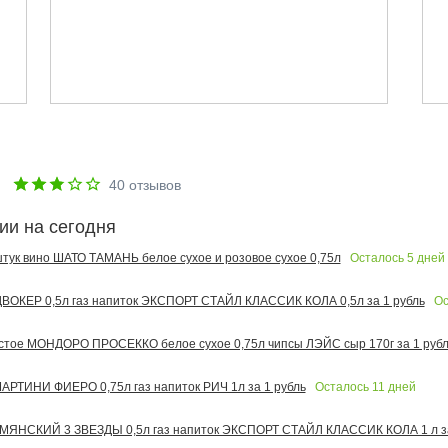
е
40
отзывов
ии на сегодня
Осталось
5
дней
 штук вино ШАТО ТАМАНЬ белое сухое и розовое сухое 0,75л
Ос
ОКЕР 0,5л газ напиток ЭКСПОРТ СТАЙЛ КЛАССИК КОЛА 0,5л за 1 рубль
тое МОНДОРО ПРОСЕККО белое сухое 0,75л чипсы ЛЭЙС сыр 170г за 1 рубл
Осталось
11
дней
РТИНИ ФИЕРО 0,75л газ напиток РИЧ 1л за 1 рубль
МЯНСКИЙ 3 ЗВЕЗДЫ 0,5л газ напиток ЭКСПОРТ СТАЙЛ КЛАССИК КОЛА 1 л за