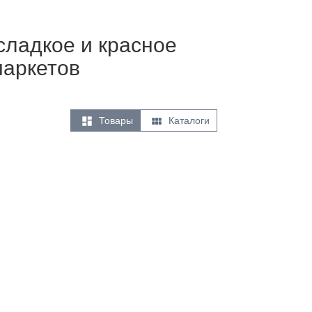
сладкое и красное
маркетов


Товары
Каталоги