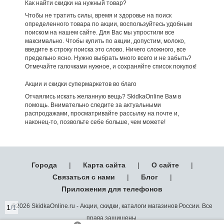
Как найти скидки на нужный товар?
Чтобы не тратить силы, время и здоровье на поиск
определенного товара по акции, воспользуйтесь удобным
поиском на нашем сайте. Для Вас мы упростили все
максимально. Чтобы купить по акции, допустим, молоко,
введите в строку поиска это слово. Ничего сложного, все
предельно ясно. Нужно выбрать много всего и не забыть?
Отмечайте галочками нужное, и сохраняйте список покупок!
Акции и скидки супермаркетов во благо
Отчаялись искать желанную вещь? SkidkaOnline Вам в
помощь. Внимательно следите за актуальными
распродажами, просматривайте рассылку на почте и,
наконец-то, позвольте себе больше, чем можете!
Города
|
Карта сайта
|
О сайте
|
Связаться с нами
|
Блог
|
Приложения для телефонов
©2026 SkidkaOnline.ru - Акции, скидки, каталоги магазинов России. Все
1
/1
права защищены.