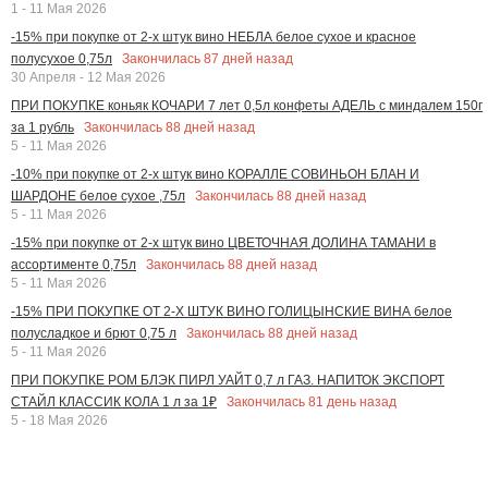
1 - 11 Мая 2026
-15% при покупке от 2-х штук вино НЕБЛА белое сухое и красное
Закончилась
87
дней назад
полусухое 0,75л
30 Апреля - 12 Мая 2026
ПРИ ПОКУПКЕ коньяк КОЧАРИ 7 лет 0,5л конфеты АДЕЛЬ с миндалем 150г
Закончилась
88
дней назад
за 1 рубль
5 - 11 Мая 2026
-10% при покупке от 2-х штук вино КОРАЛЛЕ СОВИНЬОН БЛАН И
Закончилась
88
дней назад
ШАРДОНЕ белое сухое ,75л
5 - 11 Мая 2026
-15% при покупке от 2-х штук вино ЦВЕТОЧНАЯ ДОЛИНА ТАМАНИ в
Закончилась
88
дней назад
ассортименте 0,75л
5 - 11 Мая 2026
-15% ПРИ ПОКУПКЕ ОТ 2-Х ШТУК ВИНО ГОЛИЦЫНСКИЕ ВИНА белое
Закончилась
88
дней назад
полусладкое и брют 0,75 л
5 - 11 Мая 2026
ПРИ ПОКУПКЕ РОМ БЛЭК ПИРЛ УАЙТ 0,7 л ГАЗ. НАПИТОК ЭКСПОРТ
Закончилась
81
день назад
СТАЙЛ КЛАССИК КОЛА 1 л за 1₽
5 - 18 Мая 2026