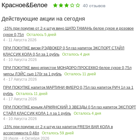
Красное&Белое
40
отзывов
Действующие акции на сегодня
-15% при покупке от 2-х штук вино ШАТО ТАМАНЬ белое сухое и розовое
Осталось
5
дней
сухое 0,75л
4 - 11 Августа 2026
ПРИ ПОКУПКЕ виски РЭДВОКЕР 0,5л газ напиток ЭКСПОРТ СТАЙЛ
Осталось
4
дня
КЛАССИК КОЛА 0,5л за 1 рубль
4 - 10 Августа 2026
ПРИ ПОКУПКЕ вино игристое МОНДОРО ПРОСЕККО белое сухое 0,75л
Осталось
11
дней
чипсы ЛЭЙС сыр 170г за 1 рубль
4 - 17 Августа 2026
ПРИ ПОКУПКЕ напиток МАРТИНИ ФИЕРО 0,75л газ напиток РИЧ 1л за 1
Осталось
11
дней
рубль
4 - 17 Августа 2026
ПРИ ПОКУПКЕ коньяк АРМЯНСКИЙ 3 ЗВЕЗДЫ 0,5л газ напиток ЭКСПОРТ
Осталось
4
дня
СТАЙЛ КЛАССИК КОЛА 1 л за 1 рубль
4 - 10 Августа 2026
-15% при покупке от 2-х штук газ напиток FRESH BAR КОЛА в
Осталось
59
дней
ассортименте 0,48л
28 Июля - 4 Октября 2026