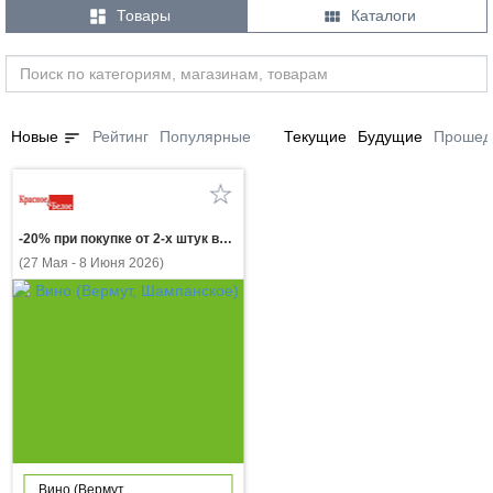


Товары
Каталоги
sort
Новые
Рейтинг
Популярные
Текущие
Будущие
Прошед
-20% при покупке от 2-х штук вино ШАТО МАНАВИ в ассортименте 0.75л
(27 Мая - 8 Июня 2026)
Вино (Вермут,