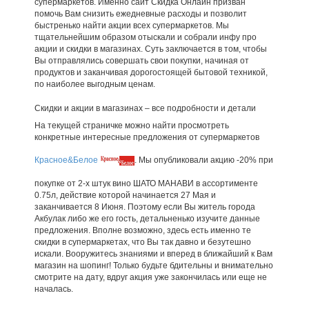
супермаркетов. Именно сайт Скидка Онлайн призван
помочь Вам снизить ежедневные расходы и позволит
быстренько найти акции всех супермаркетов. Мы
тщательнейшим образом отыскали и собрали инфу про
акции и скидки в магазинах. Суть заключается в том, чтобы
Вы отправлялись совершать свои покупки, начиная от
продуктов и заканчивая дорогостоящей бытовой техникой,
по наиболее выгодным ценам.
Скидки и акции в магазинах – все подробности и детали
На текущей страничке можно найти просмотреть
конкретные интересные предложения от супермаркетов
Красное&Белое
. Мы опубликовали акцию -20% при
покупке от 2-х штук вино ШАТО МАНАВИ в ассортименте
0.75л, действие которой начинается 27 Мая и
заканчивается 8 Июня. Поэтому если Вы житель города
Акбулак либо же его гость, детальненько изучите данные
предложения. Вполне возможно, здесь есть именно те
скидки в супермаркетах, что Вы так давно и безутешно
искали. Вооружитесь знаниями и вперед в ближайший к Вам
магазин на шопинг! Только будьте бдительны и внимательно
смотрите на дату, вдруг акция уже закончилась или еще не
началась.