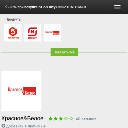
-20% при покупке от 2-х штук вино ШАТО МАНАВИ в ассортименте 0.75л (27 Мая - 8 Июня 2026)
Пере
Продукты
меню
Показать все
Красное&Белое
40
отзывов
добавить в любимые