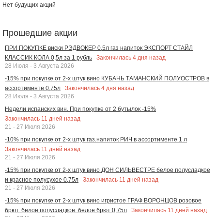
Нет будущих акций
Прошедшие акции
ПРИ ПОКУПКЕ виски РЭДВОКЕР 0,5л газ напиток ЭКСПОРТ СТАЙЛ
Закончилась
4
дня назад
КЛАССИК КОЛА 0,5л за 1 рубль
28 Июля - 3 Августа 2026
-15% при покупке от 2-х штук вино КУБАНЬ ТАМАНСКИЙ ПОЛУОСТРОВ в
Закончилась
4
дня назад
ассортименте 0,75л
28 Июля - 3 Августа 2026
Недели испанских вин. При покупке от 2 бутылок -15%
Закончилась
11
дней назад
21 - 27 Июля 2026
-10% при покупке от 2-х штук газ.напиток РИЧ в ассортименте 1 л
Закончилась
11
дней назад
21 - 27 Июля 2026
-15% при покупке от 2-х штук вино ДОН СИЛЬВЕСТРЕ белое полусладкое
Закончилась
11
дней назад
и красное полусухое 0,75л
21 - 27 Июля 2026
-15% при покупке от 2-х штук вино игристое ГРАФ ВОРОНЦОВ розовое
Закончилась
11
дней назад
брют. белое полусладкое, белое брют 0,75л