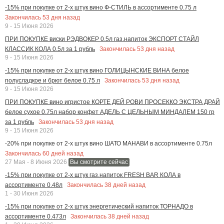
-15% при покупке от 2-х штук вино Ф-СТИЛЬ в ассортименте 0.75 л
Закончилась
53
дня назад
9 - 15 Июня 2026
ПРИ ПОКУПКЕ виски РЭДВОКЕР 0.5л газ.напиток ЭКСПОРТ СТАЙЛ
Закончилась
53
дня назад
КЛАССИК КОЛА 0.5л за 1 рубль
9 - 15 Июня 2026
-15% при покупке от 2-х штук вино ГОЛИЦЫНСКИЕ ВИНА белое
Закончилась
53
дня назад
полусладкое и брют белое 0.75 л
9 - 15 Июня 2026
ПРИ ПОКУПКЕ вино игристое КОРТЕ ДЕЙ РОВИ ПРОСЕККО ЭКСТРА ДРАЙ
белое сухое 0.75л набор конфет АДЕЛЬ С ЦЕЛЬНЫМ МИНДАЛЕМ 150 гр
Закончилась
53
дня назад
за 1 рубль
9 - 15 Июня 2026
-20% при покупке от 2-х штук вино ШАТО МАНАВИ в ассортименте 0.75л
Закончилась
60
дней назад
27 Мая - 8 Июня 2026
Вы смотрите сейчас
-15% при покупке от 2-х штук газ.напиток FRESH BAR КОЛА в
Закончилась
38
дней назад
ассортименте 0.48л
1 - 30 Июня 2026
-15% при покупке от 2-х штук энергетический напиток ТОРНАДО в
Закончилась
38
дней назад
ассортименте 0.473л