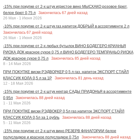
-15% при покупке от 2-х штук игристое вино МЫСХАКО розовое брют,
Закончилась
67
дней назад
белое брют 0,75 л
26 Мая - 1 Июня 2026
-10% при покупке от 2-х штук газ.напиток ДОБРЫЙ в ассортименте 2 л
Закончилась
67
дней назад
26 Мая - 1 Июня 2026
-15% при покупке от 2-х любых бутылок ВИНО БОДЕГЕРО КРИАНЬЯ
РИОХА ДОК красное сухое 0,75 л ВИНО БОДЕГЕРО ТЕМПРАНЬО РИОХА
Закончилась
85
дней назад
ДОК красное сухое 0,75 л
8 - 14 Мая 2026
ПРИ ПОКУПКЕ виски РЭДВОРКЕР 0,5 л газ. напиток ЭКСПОРТ СТАЙЛ
Закончилась
81
день назад
КЛАССИК КОЛА 0,5 л за 1Р
12 - 18 Мая 2026
-15% при покупке от 2-х штук нектар САДЫ ПРИДОНЬЯ в ассортименте
Закончилась
88
дней назад
0,95л
1 - 11 Мая 2026
ПРИ ПОКУПКЕ виски РЭДВОКЕР 0,5л газ.напиток ЭКСПОРТ СТАЙЛ
Закончилась
88
дней назад
КЛАССИК КОЛА 0,5л за 1 рубль
5 - 11 Мая 2026
-15% при покупке от 2-х штук вино РЕЗЕРВ ФАНАГОРИИ белое
Закончилась
88
дней назад
полусладкое и красное полусладкое 0,75л