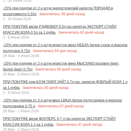
1 - 30 Июня 2026
-15% при покупке от 2-х штук энергетический напиток ТОРНАДО в
Закончилась
38
дней назад
ассортименте 0.33л
1 - 30 Июня 2026
ПРИ ПОКУПКЕ виски РЭДВОКЕР 0.5л газ.напиток ЭКСПОРТ СТАЙЛ
Закончилась
60
дней назад
КЛАССИК КОЛА 0.5л за 1 рубль
2 - 8 Июня 2026
-15% при покупке от 2-х штук игристое вино НЕБЛА белое сухое и красное
Закончилась
64
дня назад
полусухое 0.75л
29 Мая - 4 Июня 2026
-15% при покупке от 2-х штук игристое вино МЫСХАКО розовое брют,
Закончилась
60
дней назад
белое брют 0.75л
26 Мая - 8 Июня 2026
ПРИ ПОКУПКЕ ром БЛЭК ПИРЛ УАЙТ 0.7л газ. напиток ДОБРЫЙ КОЛА 1 л
Закончилась
60
дней назад
за 1 рубль
2 - 8 Июня 2026
-15% при покупке от 2-х штук вино ЦИЦА белое полусладкое и красное
Закончилась
67
дней назад
полусладкое 0,75 л
26 Мая - 1 Июня 2026
ПРИ ПОКУПКЕ виски ФОУЛЕРС 0,7 л газ.напиток ЭКСПОРТ СТАЙЛ
Закончилась
67
дней назад
КЛАССИК КОЛА 1 л за 1 рубль
26 Мая - 1 Июня 2026