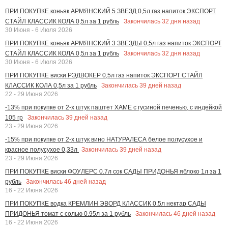
ПРИ ПОКУПКЕ коньяк АРМЯНСКИЙ 5 ЗВЕЗД 0,5л газ напиток ЭКСПОРТ
Закончилась
32
дня назад
СТАЙЛ КЛАССИК КОЛА 0,5л за 1 рубль
30 Июня - 6 Июля 2026
ПРИ ПОКУПКЕ коньяк АРМЯНСКИЙ 3 ЗВЕЗДЫ 0,5л газ напиток ЭКСПОРТ
Закончилась
32
дня назад
СТАЙЛ КЛАССИК КОЛА 0,5л за 1 рубль
30 Июня - 6 Июля 2026
ПРИ ПОКУПКЕ виски РЭДВОКЕР 0,5л газ напиток ЭКСПОРТ СТАЙЛ
Закончилась
39
дней назад
КЛАССИК КОЛА 0,5л за 1 рубль
22 - 29 Июня 2026
-13% при покупке от 2-х штук паштет ХАМЕ с гусиной печенью, с индейкой
Закончилась
39
дней назад
105 гр
23 - 29 Июня 2026
-15% при покупке от 2-х штук вино НАТУРАЛЕСА белое полусухое и
Закончилась
39
дней назад
красное полусухое 0,33л
23 - 29 Июня 2026
ПРИ ПОКУПКЕ виски ФОУЛЕРС 0.7л сок САДЫ ПРИДОНЬЯ яблоко 1л за 1
Закончилась
46
дней назад
рубль
16 - 22 Июня 2026
ПРИ ПОКУПКЕ водка КРЕМЛИН ЭВОРД КЛАССИК 0.5л нектар САДЫ
Закончилась
46
дней назад
ПРИДОНЬЯ томат с солью 0.95л за 1 рубль
16 - 22 Июня 2026