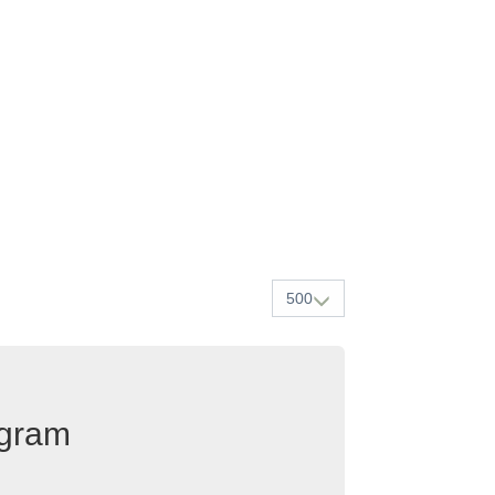
500
egram