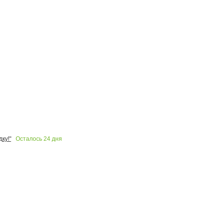
Осталось
24
дня
ку!"