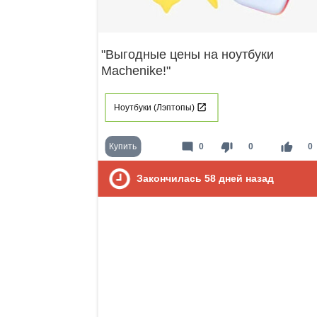
"Выгодные цены на ноутбуки
Machenike!"
Ноутбуки (Лэптопы)
mode_comment
thumb_down
thumb_up
Купить
0
0
0
Закончилась
58
дней назад