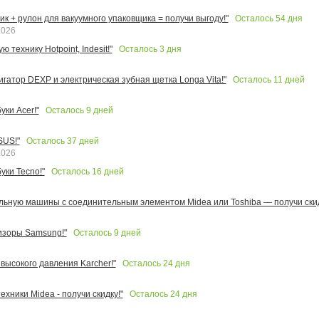
Осталось
54
дня
к + рулон для вакуумного упаковщика = получи выгоду!"
2026
Осталось
3
дня
 технику Hotpoint, Indesit!"
Осталось
11
дней
игатор DEXP и электрическая зубная щетка Longa Vita!"
Осталось
9
дней
ки Acer!"
Осталось
37
дней
SUS!"
2026
Осталось
16
дней
уки Tecno!"
льную машины с соединительным элементом Midea или Toshiba — получи скид
Осталось
9
дней
изоры Samsung!"
Осталось
24
дня
высокого давления Karcher!"
Осталось
24
дня
ехники Midea - получи скидку!"