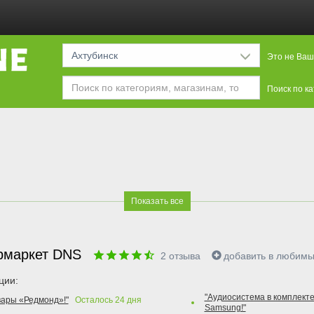
Ахтубинск
Это не Ваш
Поиск по к
Показать все
рмаркет DNS
2
отзыва
добавить в любим
ции:
"Аудиосистема в комплекте
вары «Редмонд»!"
Осталось
24
дня
Samsung!"