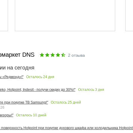
рмаркет DNS
2
отзыва
ии на сегодня
Осталось
24
дня
ы «Редмонд»!"
Осталось
3
дня
o, Hotpoint, Indesit - получи скидку до 30%!"
Осталось
25
дней
те при покупке ТВ Samsung!"
026
Осталось
10
дней
изоры!"
поверхность Hotpoint при покупке духового шкафа или холодильника Hotpoint!