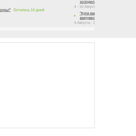
холодильника Hotpoint!"
4 - 10 Августа 2026
зоры!"
Осталось
10
дней
"Купи вакуумный упаковщик + р
вакуумного упаковщика = получи
4 Августа - 30 Сентября 2026