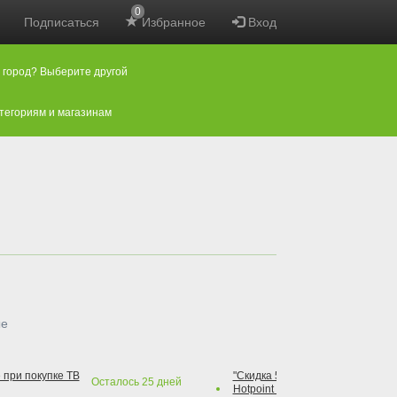
0
Подписаться
Избранное
Вход
 город? Выберите другой
атегориям и магазинам
ые
 при покупке ТВ
"Скидка 50% на варочную повер
Осталось
25
дней
Hotpoint при покупке духового 