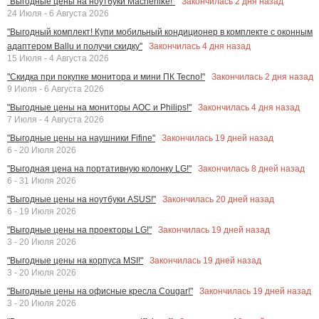
Закончилась
2
дня назад
"Выгодные цены на ноутбуки Machenike!"
24 Июля - 6 Августа 2026
"Выгодный комплект! Купи мобильный кондиционер в комплекте с оконным
Закончилась
4
дня назад
адаптером Ballu и получи скидку"
15 Июля - 4 Августа 2026
Закончилась
2
дня назад
"Скидка при покупке монитора и мини ПК Tecno!"
9 Июля - 6 Августа 2026
Закончилась
4
дня назад
"Выгодные цены на мониторы AOC и Philips!"
7 Июля - 4 Августа 2026
Закончилась
19
дней назад
"Выгодные цены на наушники Fifine"
6 - 20 Июля 2026
Закончилась
8
дней назад
"Выгодная цена на портативную колонку LG!"
6 - 31 Июля 2026
Закончилась
20
дней назад
"Выгодные цены на ноутбуки ASUS!"
6 - 19 Июля 2026
Закончилась
19
дней назад
"Выгодные цены на проекторы LG!"
3 - 20 Июля 2026
Закончилась
19
дней назад
"Выгодные цены на корпуса MSI!"
3 - 20 Июля 2026
Закончилась
19
дней назад
"Выгодные цены на офисные кресла Cougar!"
3 - 20 Июля 2026