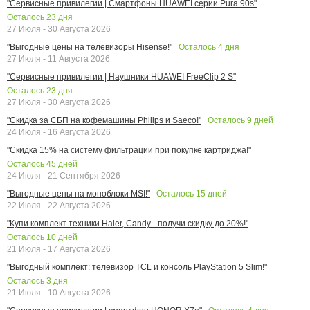
"Сервисные привилегии | Смартфоны HUAWEI серии Pura 90s"
Осталось
23
дня
27 Июля - 30 Августа 2026
Осталось
4
дня
"Выгодные цены на телевизоры Hisense!"
27 Июля - 11 Августа 2026
"Сервисные привилегии | Наушники HUAWEI FreeClip 2 S"
Осталось
23
дня
27 Июля - 30 Августа 2026
Осталось
9
дней
"Скидка за СБП на кофемашины Philips и Saeco!"
24 Июля - 16 Августа 2026
"Скидка 15% на систему фильтрации при покупке картриджа!"
Осталось
45
дней
24 Июля - 21 Сентября 2026
Осталось
15
дней
"Выгодные цены на моноблоки MSI!"
22 Июля - 22 Августа 2026
"Купи комплект техники Haier, Candy - получи скидку до 20%!"
Осталось
10
дней
21 Июля - 17 Августа 2026
"Выгодный комплект: телевизор TCL и консоль PlayStation 5 Slim!"
Осталось
3
дня
21 Июля - 10 Августа 2026