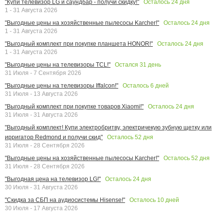
Осталось
24
дня
"Купи телевизор LG и саундбар - получи скидку!"
1 - 31 Августа 2026
Осталось
24
дня
"Выгодные цены на хозяйственные пылесосы Karcher!"
1 - 31 Августа 2026
Осталось
24
дня
"Выгодный комплект при покупке планшета HONOR!"
1 - 31 Августа 2026
Остался
31
день
"Выгодные цены на телевизоры TCL!"
31 Июля - 7 Сентября 2026
Осталось
6
дней
"Выгодные цены на телевизоры Iffalcon!"
31 Июля - 13 Августа 2026
Осталось
24
дня
"Выгодный комплект при покупке товаров Xiaomi!"
31 Июля - 31 Августа 2026
"Выгодный комплект! Купи электробритву, электричекую зубную щетку или
Осталось
52
дня
ирригатор Redmond и получи скид"
31 Июля - 28 Сентября 2026
Осталось
52
дня
"Выгодные цены на хозяйственные пылесосы Karcher!"
31 Июля - 28 Сентября 2026
Осталось
24
дня
"Выгодная цена на телевизор LG!"
30 Июля - 31 Августа 2026
Осталось
10
дней
"Скидка за СБП на аудиосистемы Hisense!"
30 Июля - 17 Августа 2026