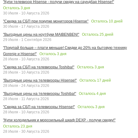
"Купи телевизор Hisense - получи скидку на саундбар Hisense!"
Осталось
3
дня
30 Июля - 10 Августа 2026
Осталось
10
дней
"Скидка за СБП при покупке мониторов Hisense"
30 Июля - 17 Августа 2026
Осталось
25
дней
"Выгодные цены на ноутбуки MAIBENBEN!"
29 Июля - 1 Сентября 2026
"Покупай больше – плати меньше! Скидки до 20% на бытовую технику
Осталось
3
дня
Gorenje и Hisense!"
28 Июля - 10 Августа 2026
Осталось
3
дня
"Скидка за СБП на телевизоры Toshiba!"
28 Июля - 10 Августа 2026
Осталось
17
дней
"Выгодные цены на телевизоры Hisense!"
28 Июля - 24 Августа 2026
Осталось
4
дня
"Выгодные цены на телевизоры Toshiba!"
28 Июля - 11 Августа 2026
Осталось
3
дня
"Скидка за СБП на телевизоры Hisense!"
28 Июля - 10 Августа 2026
"Купи холодильник и морозильный шкаф DEXP - получи скидку!"
Осталось
23
дня
28 Июля - 30 Августа 2026