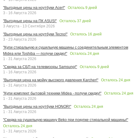
Осталось
9
дней
"Выгодные цены на ноутбуки Acer!"
3 - 16 Августа 2026
Осталось
37
дней
"Выгодные цены на ПК ASUS!"
3 Августа - 13 Сентября 2026
Осталось
16
дней
"Выгодные цены на ноутбуки Tecno!"
3 - 23 Августа 2026
"Купи стиральную и сушильную машины с соединительным элементом
Осталось
24
дня
Midea или Toshiba — получи скидку!"
1 - 31 Августа 2026
Осталось
9
дней
"Скидка за СБП на телевизоры Samsung!"
1 - 16 Августа 2026
Осталось
24
дня
"Выгодная цена на мойку высокого давления Karcher!"
1 - 31 Августа 2026
Осталось
24
дня
"Купи комплект бытовой техники Midea - получи скидку!"
1 - 31 Августа 2026
Осталось
24
дня
"Выгодные цены на ноутбуки HONOR!"
1 - 31 Августа 2026
"Скидка на сушильную машину Beko при покупке стиральной машины!"
Осталось
24
дня
1 - 31 Августа 2026