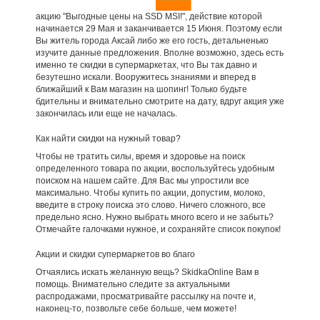
акцию "Выгодные цены на SSD MSI!", действие которой
начинается 29 Мая и заканчивается 15 Июня. Поэтому если
Вы житель города Аксай либо же его гость, детальненько
изучите данные предложения. Вполне возможно, здесь есть
именно те скидки в супермаркетах, что Вы так давно и
безутешно искали. Вооружитесь знаниями и вперед в
ближайший к Вам магазин на шопинг! Только будьте
бдительны и внимательно смотрите на дату, вдруг акция уже
закончилась или еще не началась.
Как найти скидки на нужный товар?
Чтобы не тратить силы, время и здоровье на поиск
определенного товара по акции, воспользуйтесь удобным
поиском на нашем сайте. Для Вас мы упростили все
максимально. Чтобы купить по акции, допустим, молоко,
введите в строку поиска это слово. Ничего сложного, все
предельно ясно. Нужно выбрать много всего и не забыть?
Отмечайте галочками нужное, и сохраняйте список покупок!
Акции и скидки супермаркетов во благо
Отчаялись искать желанную вещь? SkidkaOnline Вам в
помощь. Внимательно следите за актуальными
распродажами, просматривайте рассылку на почте и,
наконец-то, позвольте себе больше, чем можете!