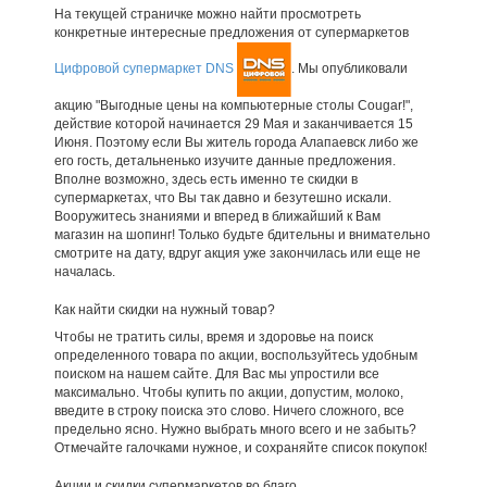
На текущей страничке можно найти просмотреть
конкретные интересные предложения от супермаркетов
Цифровой супермаркет DNS
. Мы опубликовали
акцию "Выгодные цены на компьютерные столы Cougar!",
действие которой начинается 29 Мая и заканчивается 15
Июня. Поэтому если Вы житель города Алапаевск либо же
его гость, детальненько изучите данные предложения.
Вполне возможно, здесь есть именно те скидки в
супермаркетах, что Вы так давно и безутешно искали.
Вооружитесь знаниями и вперед в ближайший к Вам
магазин на шопинг! Только будьте бдительны и внимательно
смотрите на дату, вдруг акция уже закончилась или еще не
началась.
Как найти скидки на нужный товар?
Чтобы не тратить силы, время и здоровье на поиск
определенного товара по акции, воспользуйтесь удобным
поиском на нашем сайте. Для Вас мы упростили все
максимально. Чтобы купить по акции, допустим, молоко,
введите в строку поиска это слово. Ничего сложного, все
предельно ясно. Нужно выбрать много всего и не забыть?
Отмечайте галочками нужное, и сохраняйте список покупок!
Акции и скидки супермаркетов во благо