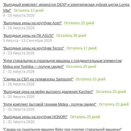
"Выгодный комплект: ирригатор DEXP и электрическая зубная щетка Longa
Осталось
12
дней
Vita!"
4 - 18 Августа 2026
Осталось
10
дней
"Выгодные цены на ноутбуки Acer!"
3 - 16 Августа 2026
Осталось
38
дней
"Выгодные цены на ПК ASUS!"
3 Августа - 13 Сентября 2026
Осталось
17
дней
"Выгодные цены на ноутбуки Tecno!"
3 - 23 Августа 2026
"Купи стиральную и сушильную машины с соединительным элементом
Осталось
25
дней
Midea или Toshiba — получи скидку!"
1 - 31 Августа 2026
Осталось
10
дней
"Скидка за СБП на телевизоры Samsung!"
1 - 16 Августа 2026
Осталось
25
дней
"Выгодная цена на мойку высокого давления Karcher!"
1 - 31 Августа 2026
Осталось
25
дней
"Купи комплект бытовой техники Midea - получи скидку!"
1 - 31 Августа 2026
Осталось
25
дней
"Выгодные цены на ноутбуки HONOR!"
1 - 31 Августа 2026
"Скидка на сушильную машину Beko при покупке стиральной машины!"