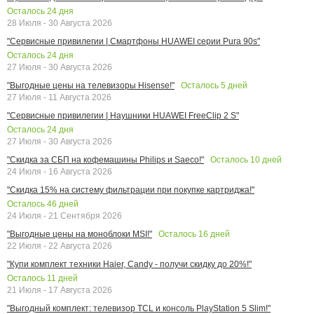
Осталось
24
дня
28 Июля - 30 Августа 2026
"Сервисные привилегии | Смартфоны HUAWEI серии Pura 90s"
Осталось
24
дня
27 Июля - 30 Августа 2026
Осталось
5
дней
"Выгодные цены на телевизоры Hisense!"
27 Июля - 11 Августа 2026
"Сервисные привилегии | Наушники HUAWEI FreeClip 2 S"
Осталось
24
дня
27 Июля - 30 Августа 2026
Осталось
10
дней
"Скидка за СБП на кофемашины Philips и Saeco!"
24 Июля - 16 Августа 2026
"Скидка 15% на систему фильтрации при покупке картриджа!"
Осталось
46
дней
24 Июля - 21 Сентября 2026
Осталось
16
дней
"Выгодные цены на моноблоки MSI!"
22 Июля - 22 Августа 2026
"Купи комплект техники Haier, Candy - получи скидку до 20%!"
Осталось
11
дней
21 Июля - 17 Августа 2026
"Выгодный комплект: телевизор TCL и консоль PlayStation 5 Slim!"