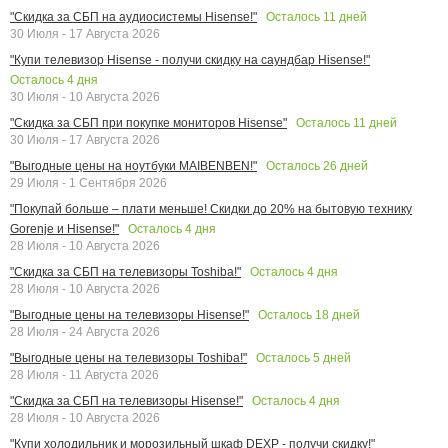
Осталось
11
дней
"Скидка за СБП на аудиосистемы Hisense!"
30 Июля - 17 Августа 2026
"Купи телевизор Hisense - получи скидку на саундбар Hisense!"
Осталось
4
дня
30 Июля - 10 Августа 2026
Осталось
11
дней
"Скидка за СБП при покупке мониторов Hisense"
30 Июля - 17 Августа 2026
Осталось
26
дней
"Выгодные цены на ноутбуки MAIBENBEN!"
29 Июля - 1 Сентября 2026
"Покупай больше – плати меньше! Скидки до 20% на бытовую технику
Осталось
4
дня
Gorenje и Hisense!"
28 Июля - 10 Августа 2026
Осталось
4
дня
"Скидка за СБП на телевизоры Toshiba!"
28 Июля - 10 Августа 2026
Осталось
18
дней
"Выгодные цены на телевизоры Hisense!"
28 Июля - 24 Августа 2026
Осталось
5
дней
"Выгодные цены на телевизоры Toshiba!"
28 Июля - 11 Августа 2026
Осталось
4
дня
"Скидка за СБП на телевизоры Hisense!"
28 Июля - 10 Августа 2026
"Купи холодильник и морозильный шкаф DEXP - получи скидку!"