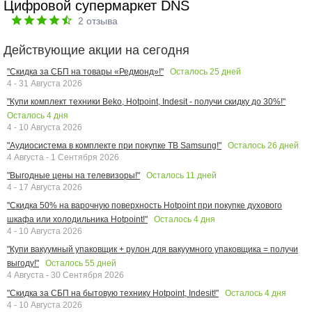
Цифровой супермаркет DNS
2
отзыва
Действующие акции на сегодня
Осталось
25
дней
"Скидка за СБП на товары «Редмонд»!"
4 - 31 Августа 2026
"Купи комплект техники Beko, Hotpoint, Indesit - получи скидку до 30%!"
Осталось
4
дня
4 - 10 Августа 2026
Осталось
26
дней
"Аудиосистема в комплекте при покупке ТВ Samsung!"
4 Августа - 1 Сентября 2026
Осталось
11
дней
"Выгодные цены на телевизоры!"
4 - 17 Августа 2026
"Скидка 50% на варочную поверхность Hotpoint при покупке духового
Осталось
4
дня
шкафа или холодильника Hotpoint!"
4 - 10 Августа 2026
"Купи вакуумный упаковщик + рулон для вакуумного упаковщика = получи
Осталось
55
дней
выгоду!"
4 Августа - 30 Сентября 2026
Осталось
4
дня
"Скидка за СБП на бытовую технику Hotpoint, Indesit!"
4 - 10 Августа 2026