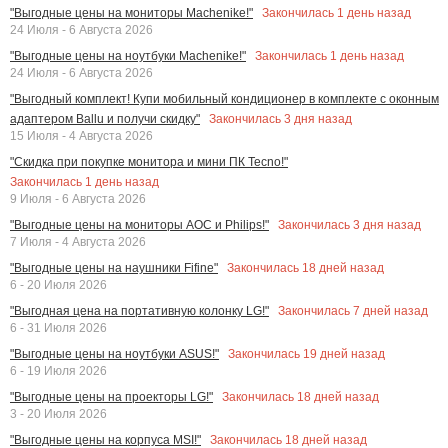
Закончилась
1
день назад
"Выгодные цены на мониторы Machenike!"
24 Июля - 6 Августа 2026
Закончилась
1
день назад
"Выгодные цены на ноутбуки Machenike!"
24 Июля - 6 Августа 2026
"Выгодный комплект! Купи мобильный кондиционер в комплекте с оконным
Закончилась
3
дня назад
адаптером Ballu и получи скидку"
15 Июля - 4 Августа 2026
"Скидка при покупке монитора и мини ПК Tecno!"
Закончилась
1
день назад
9 Июля - 6 Августа 2026
Закончилась
3
дня назад
"Выгодные цены на мониторы AOC и Philips!"
7 Июля - 4 Августа 2026
Закончилась
18
дней назад
"Выгодные цены на наушники Fifine"
6 - 20 Июля 2026
Закончилась
7
дней назад
"Выгодная цена на портативную колонку LG!"
6 - 31 Июля 2026
Закончилась
19
дней назад
"Выгодные цены на ноутбуки ASUS!"
6 - 19 Июля 2026
Закончилась
18
дней назад
"Выгодные цены на проекторы LG!"
3 - 20 Июля 2026
Закончилась
18
дней назад
"Выгодные цены на корпуса MSI!"