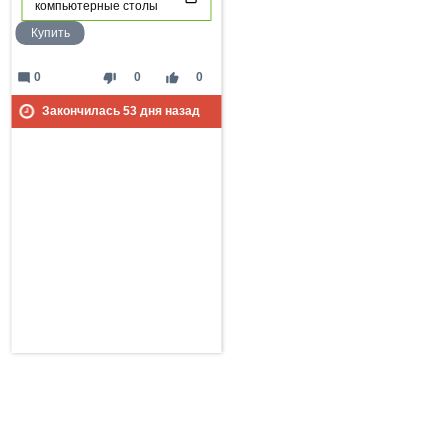
компьютерные столы
Купить
mode_comment
thumb_down
thumb_up
0
0
0
Закончилась
53
дня назад