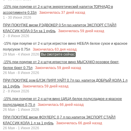
-15% при покупке от 2-х штук энергетический напиток ТОРНАДО в
Закончилась
37
дней назад
ассортименте 0.33л
1 - 30 Июня 2026
ПРИ ПОКУПКЕ виски РЭДВОКЕР 0.5л газ.напиток ЭКСПОРТ СТАЙЛ
Закончилась
59
дней назад
КЛАССИК КОЛА 0.5л за 1 рубль
2 - 8 Июня 2026
-15% при покупке от 2-х штук игристое вино НЕБЛА белое сухое и красное
Закончилась
63
дня назад
полусухое 0.75л
29 Мая - 4 Июня 2026
Вы смотрите сейчас
-15% при покупке от 2-х штук игристое вино МЫСХАКО розовое брют,
Закончилась
59
дней назад
белое брют 0.75л
26 Мая - 8 Июня 2026
ПРИ ПОКУПКЕ ром БЛЭК ПИРЛ УАЙТ 0.7л газ. напиток ДОБРЫЙ КОЛА 1 л
Закончилась
59
дней назад
за 1 рубль
2 - 8 Июня 2026
-15% при покупке от 2-х штук вино ЦИЦА белое полусладкое и красное
Закончилась
66
дней назад
полусладкое 0,75 л
26 Мая - 1 Июня 2026
ПРИ ПОКУПКЕ виски ФОУЛЕРС 0,7 л газ.напиток ЭКСПОРТ СТАЙЛ
Закончилась
66
дней назад
КЛАССИК КОЛА 1 л за 1 рубль
26 Мая - 1 Июня 2026