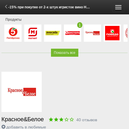
-15% при покупке от 2-х штук игристое вино НЕБЛА белое сухое и красное полусухое 0.75л (29 Мая - 4 Июня 2026)
Пере
Продукты
меню
1
Показать все
Красное&Белое
40
отзывов
добавить в любимые