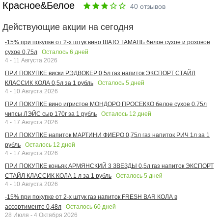
Красное&Белое
40
отзывов
Действующие акции на сегодня
-15% при покупке от 2-х штук вино ШАТО ТАМАНЬ белое сухое и розовое
Осталось
6
дней
сухое 0,75л
4 - 11 Августа 2026
ПРИ ПОКУПКЕ виски РЭДВОКЕР 0,5л газ напиток ЭКСПОРТ СТАЙЛ
Осталось
5
дней
КЛАССИК КОЛА 0,5л за 1 рубль
4 - 10 Августа 2026
ПРИ ПОКУПКЕ вино игристое МОНДОРО ПРОСЕККО белое сухое 0,75л
Осталось
12
дней
чипсы ЛЭЙС сыр 170г за 1 рубль
4 - 17 Августа 2026
ПРИ ПОКУПКЕ напиток МАРТИНИ ФИЕРО 0,75л газ напиток РИЧ 1л за 1
Осталось
12
дней
рубль
4 - 17 Августа 2026
ПРИ ПОКУПКЕ коньяк АРМЯНСКИЙ 3 ЗВЕЗДЫ 0,5л газ напиток ЭКСПОРТ
Осталось
5
дней
СТАЙЛ КЛАССИК КОЛА 1 л за 1 рубль
4 - 10 Августа 2026
-15% при покупке от 2-х штук газ напиток FRESH BAR КОЛА в
Осталось
60
дней
ассортименте 0,48л
28 Июля - 4 Октября 2026