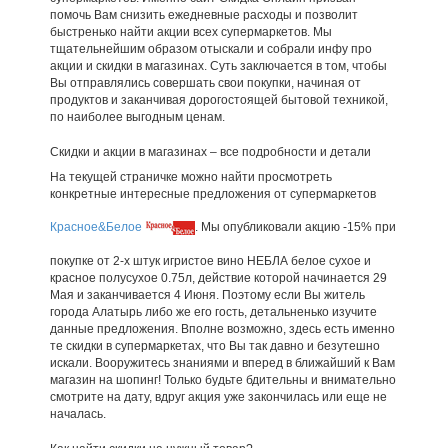
помочь Вам снизить ежедневные расходы и позволит
быстренько найти акции всех супермаркетов. Мы
тщательнейшим образом отыскали и собрали инфу про
акции и скидки в магазинах. Суть заключается в том, чтобы
Вы отправлялись совершать свои покупки, начиная от
продуктов и заканчивая дорогостоящей бытовой техникой,
по наиболее выгодным ценам.
Скидки и акции в магазинах – все подробности и детали
На текущей страничке можно найти просмотреть
конкретные интересные предложения от супермаркетов
Красное&Белое
. Мы опубликовали акцию -15% при
покупке от 2-х штук игристое вино НЕБЛА белое сухое и
красное полусухое 0.75л, действие которой начинается 29
Мая и заканчивается 4 Июня. Поэтому если Вы житель
города Алатырь либо же его гость, детальненько изучите
данные предложения. Вполне возможно, здесь есть именно
те скидки в супермаркетах, что Вы так давно и безутешно
искали. Вооружитесь знаниями и вперед в ближайший к Вам
магазин на шопинг! Только будьте бдительны и внимательно
смотрите на дату, вдруг акция уже закончилась или еще не
началась.