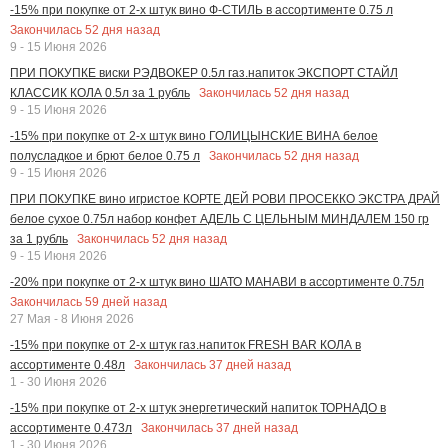
-15% при покупке от 2-х штук вино Ф-СТИЛЬ в ассортименте 0.75 л
Закончилась
52
дня назад
9 - 15 Июня 2026
ПРИ ПОКУПКЕ виски РЭДВОКЕР 0.5л газ.напиток ЭКСПОРТ СТАЙЛ
Закончилась
52
дня назад
КЛАССИК КОЛА 0.5л за 1 рубль
9 - 15 Июня 2026
-15% при покупке от 2-х штук вино ГОЛИЦЫНСКИЕ ВИНА белое
Закончилась
52
дня назад
полусладкое и брют белое 0.75 л
9 - 15 Июня 2026
ПРИ ПОКУПКЕ вино игристое КОРТЕ ДЕЙ РОВИ ПРОСЕККО ЭКСТРА ДРАЙ
белое сухое 0.75л набор конфет АДЕЛЬ С ЦЕЛЬНЫМ МИНДАЛЕМ 150 гр
Закончилась
52
дня назад
за 1 рубль
9 - 15 Июня 2026
-20% при покупке от 2-х штук вино ШАТО МАНАВИ в ассортименте 0.75л
Закончилась
59
дней назад
27 Мая - 8 Июня 2026
-15% при покупке от 2-х штук газ.напиток FRESH BAR КОЛА в
Закончилась
37
дней назад
ассортименте 0.48л
1 - 30 Июня 2026
-15% при покупке от 2-х штук энергетический напиток ТОРНАДО в
Закончилась
37
дней назад
ассортименте 0.473л
1 - 30 Июня 2026