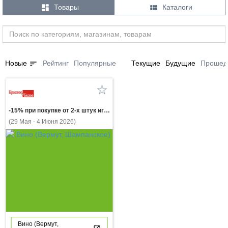


Товары
Каталоги
sort
Новые
Рейтинг
Популярные
Текущие
Будущие
Прошед
-15% при покупке от 2-х штук игристое вино НЕБЛА белое сухое и красное полусухое 0.75л
(29 Мая - 4 Июня 2026)
Вино (Вермут,