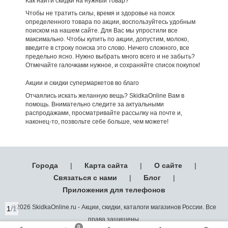
Как найти скидки на нужный товар?
Чтобы не тратить силы, время и здоровье на поиск
определенного товара по акции, воспользуйтесь удобным
поиском на нашем сайте. Для Вас мы упростили все
максимально. Чтобы купить по акции, допустим, молоко,
введите в строку поиска это слово. Ничего сложного, все
предельно ясно. Нужно выбрать много всего и не забыть?
Отмечайте галочками нужное, и сохраняйте список покупок!
Акции и скидки супермаркетов во благо
Отчаялись искать желанную вещь? SkidkaOnline Вам в
помощь. Внимательно следите за актуальными
распродажами, просматривайте рассылку на почте и,
наконец-то, позвольте себе больше, чем можете!
Города
|
Карта сайта
|
О сайте
|
Связаться с нами
|
Блог
|
Приложения для телефонов
©2026 SkidkaOnline.ru - Акции, скидки, каталоги магазинов России. Все
1
/1
права защищены.
0