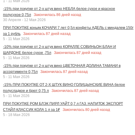
1 - 11 Мая 2026
-15% при покупке от 2-х штук вино НЕБЛА белое сухое и красное
Закончилась
86
дней назад
полусухое 0,75л
30 Апреля - 12 Мая 2026
ПРИ ПОКУПКЕ коньяк КОЧАРИ 7 лет 0,5л конфеты АДЕЛЬ с миндалем 150г
Закончилась
87
дней назад
за 1 рубль
5 - 11 Мая 2026
-10% при покупке от 2-х штук вино КОРАЛЛЕ СОВИНЬОН БЛАН И
Закончилась
87
дней назад
ШАРДОНЕ белое сухое ,75л
5 - 11 Мая 2026
-15% при покупке от 2-х штук вино ЦВЕТОЧНАЯ ДОЛИНА ТАМАНИ в
Закончилась
87
дней назад
ассортименте 0,75л
5 - 11 Мая 2026
-15% ПРИ ПОКУПКЕ ОТ 2-Х ШТУК ВИНО ГОЛИЦЫНСКИЕ ВИНА белое
Закончилась
87
дней назад
полусладкое и брют 0,75 л
5 - 11 Мая 2026
ПРИ ПОКУПКЕ РОМ БЛЭК ПИРЛ УАЙТ 0,7 л ГАЗ. НАПИТОК ЭКСПОРТ
Закончилась
80
дней назад
СТАЙЛ КЛАССИК КОЛА 1 л за 1₽
5 - 18 Мая 2026