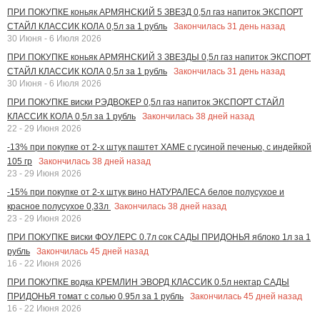
ПРИ ПОКУПКЕ коньяк АРМЯНСКИЙ 5 ЗВЕЗД 0,5л газ напиток ЭКСПОРТ
Закончилась
31
день назад
СТАЙЛ КЛАССИК КОЛА 0,5л за 1 рубль
30 Июня - 6 Июля 2026
ПРИ ПОКУПКЕ коньяк АРМЯНСКИЙ 3 ЗВЕЗДЫ 0,5л газ напиток ЭКСПОРТ
Закончилась
31
день назад
СТАЙЛ КЛАССИК КОЛА 0,5л за 1 рубль
30 Июня - 6 Июля 2026
ПРИ ПОКУПКЕ виски РЭДВОКЕР 0,5л газ напиток ЭКСПОРТ СТАЙЛ
Закончилась
38
дней назад
КЛАССИК КОЛА 0,5л за 1 рубль
22 - 29 Июня 2026
-13% при покупке от 2-х штук паштет ХАМЕ с гусиной печенью, с индейкой
Закончилась
38
дней назад
105 гр
23 - 29 Июня 2026
-15% при покупке от 2-х штук вино НАТУРАЛЕСА белое полусухое и
Закончилась
38
дней назад
красное полусухое 0,33л
23 - 29 Июня 2026
ПРИ ПОКУПКЕ виски ФОУЛЕРС 0.7л сок САДЫ ПРИДОНЬЯ яблоко 1л за 1
Закончилась
45
дней назад
рубль
16 - 22 Июня 2026
ПРИ ПОКУПКЕ водка КРЕМЛИН ЭВОРД КЛАССИК 0.5л нектар САДЫ
Закончилась
45
дней назад
ПРИДОНЬЯ томат с солью 0.95л за 1 рубль
16 - 22 Июня 2026