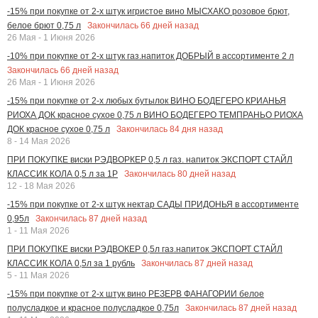
-15% при покупке от 2-х штук игристое вино МЫСХАКО розовое брют,
Закончилась
66
дней назад
белое брют 0,75 л
26 Мая - 1 Июня 2026
-10% при покупке от 2-х штук газ.напиток ДОБРЫЙ в ассортименте 2 л
Закончилась
66
дней назад
26 Мая - 1 Июня 2026
-15% при покупке от 2-х любых бутылок ВИНО БОДЕГЕРО КРИАНЬЯ
РИОХА ДОК красное сухое 0,75 л ВИНО БОДЕГЕРО ТЕМПРАНЬО РИОХА
Закончилась
84
дня назад
ДОК красное сухое 0,75 л
8 - 14 Мая 2026
ПРИ ПОКУПКЕ виски РЭДВОРКЕР 0,5 л газ. напиток ЭКСПОРТ СТАЙЛ
Закончилась
80
дней назад
КЛАССИК КОЛА 0,5 л за 1Р
12 - 18 Мая 2026
-15% при покупке от 2-х штук нектар САДЫ ПРИДОНЬЯ в ассортименте
Закончилась
87
дней назад
0,95л
1 - 11 Мая 2026
ПРИ ПОКУПКЕ виски РЭДВОКЕР 0,5л газ.напиток ЭКСПОРТ СТАЙЛ
Закончилась
87
дней назад
КЛАССИК КОЛА 0,5л за 1 рубль
5 - 11 Мая 2026
-15% при покупке от 2-х штук вино РЕЗЕРВ ФАНАГОРИИ белое
Закончилась
87
дней назад
полусладкое и красное полусладкое 0,75л