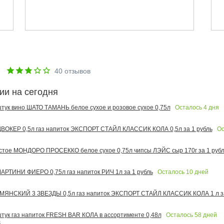
е
40
отзывов
ии на сегодня
Осталось
4
дня
 штук вино ШАТО ТАМАНЬ белое сухое и розовое сухое 0,75л
Ос
ОКЕР 0,5л газ напиток ЭКСПОРТ СТАЙЛ КЛАССИК КОЛА 0,5л за 1 рубль
тое МОНДОРО ПРОСЕККО белое сухое 0,75л чипсы ЛЭЙС сыр 170г за 1 рубл
Осталось
10
дней
РТИНИ ФИЕРО 0,75л газ напиток РИЧ 1л за 1 рубль
МЯНСКИЙ 3 ЗВЕЗДЫ 0,5л газ напиток ЭКСПОРТ СТАЙЛ КЛАССИК КОЛА 1 л за
Осталось
58
дней
 штук газ напиток FRESH BAR КОЛА в ассортименте 0,48л
6