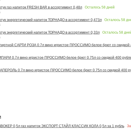
Осталось
58
дней
штук газ напиток FRESH BAR в ассортимент 0,48л
6
Осталось
58
дн
 штук энергетический напиток ТОРНАДО в ассортимент 0,473л
6
Осталось
58
дне
 штук энергетический напиток ТОРНАДО в ассортимент 0,33л
6
иртной САРТИ РОЗА 0.7л вино игристое ПРОССИМО белое брют со скидкой 
АРИ 0.7л вино игристое ПРОССИМО белое брют 0.75л со скидкой 400 рубл
ПЕРОЛЬ 0.7л вино игристое ПРОССИМО белое брют 0.75л со скидкой 400 р
и
За
ОКЕР 0,5л газ напиток ЭКСПОРТ СТАЙЛ КЛАССИК КОЛА 0,5л за 1 рубль