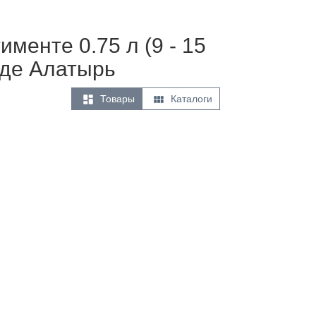
менте 0.75 л (9 - 15
оде Алатырь


Товары
Каталоги