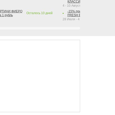
КЛАССИК КОЛА 1 л за 1 рубль
4 - 10 Августа 2026
АРТИНИ ФИЕРО
-15% при покупке от 2-х штук га
Осталось
10
дней
а 1 рубль
FRESH BAR КОЛА в ассортимент
28 Июля - 4 Октября 2026