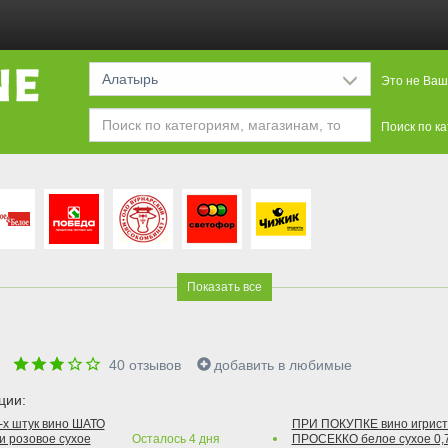
Алатырь
Это не Ваш
Поиск по к
Показать все
е
40
отзывов
добавить в любимые
ции:
2-х штук вино ШАТО
ПРИ ПОКУПКЕ вино игри
и розовое сухое
Осталось
4
дня
ПРОСЕККО белое сухое 0,