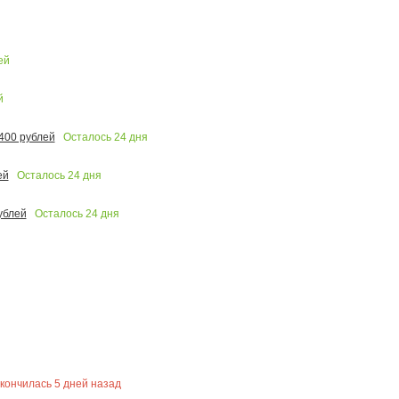
ей
й
Осталось
24
дня
400 рублей
Осталось
24
дня
ей
Осталось
24
дня
ублей
кончилась
5
дней назад