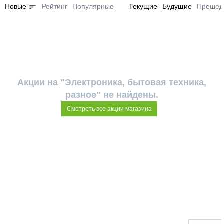
sort
Новые
Рейтинг
Популярные
Текущие
Будущие
Прошед
Акции на "Электроника, бытовая техника,
разное" не найдены.
Смотреть все акции магазина