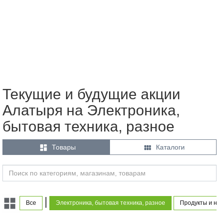
Текущие и будущие акции
Алатыря на Электроника,
бытовая техника, разное


Товары
Каталоги
|
Все
Электроника, бытовая техника, разное
Продукты и н