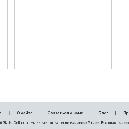
а
|
О сайте
|
Связаться с нами
|
Блог
|
Пр
 SkidkaOnline.ru - Акции, скидки, каталоги магазинов России. Все права защ