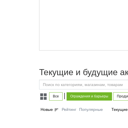
Текущие и будущие а
|
Все
Ограждения и барьеры
Продук
sort
Новые
Рейтинг
Популярные
Текущие