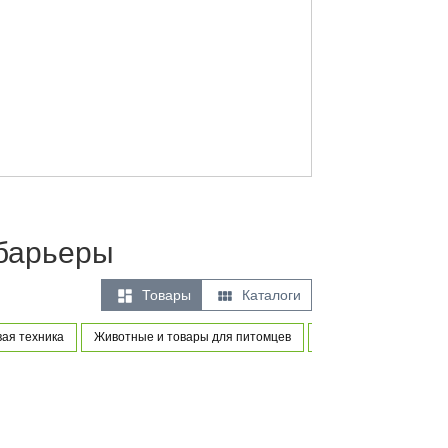
 барьеры


Товары
Каталоги
вая техника
Животные и товары для питомцев
Товары для новорожд