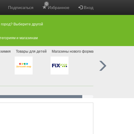
0
Подписаться
Избранное
Вход
 город? Выберите другой
атегориям и магазинам
 химия
Товары для детей
Магазины нового формата