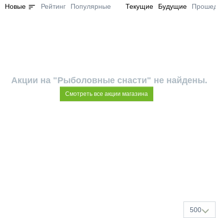
sort
Новые
Рейтинг
Популярные
Текущие
Будущие
Прошед
Акции на "Рыболовные снасти" не найдены.
Смотреть все акции магазина
500