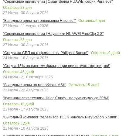
"Сервисные привилегии | Смартфоны HUAWEI серии Pura 90s"
Осталось
23
дня
27 Июля - 30 Августа 2026
Осталось
4
дня
"Выгодные цены на телевизоры Hisense!"
27 Июля - 11 Августа 2026
"Сервисные привилегии | Наушники HUAWEI FreeClip 2 S"
Осталось
23
дня
27 Июля - 30 Августа 2026
Осталось
9
дней
"Скидка за СБП на кофемашины Philips и Saeco!"
24 Июля - 16 Августа 2026
"Скидка 15% на систему фильтрации при покупке картриджа!"
Осталось
45
дней
24 Июля - 21 Сентября 2026
Осталось
15
дней
"Выгодные цены на моноблоки MSI!"
22 Июля - 22 Августа 2026
"Купи комплект техники Haier, Candy - получи скидку до 20%!"
Осталось
10
дней
21 Июля - 17 Августа 2026
"Выгодный комплект: телевизор TCL и консоль PlayStation 5 Slim!"
Осталось
3
дня
21 Июля - 10 Августа 2026