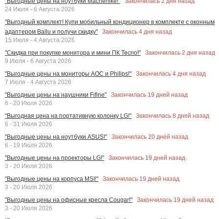
Закончилась
2
дня назад
"Выгодные цены на ноутбуки Machenike!"
24 Июля - 6 Августа 2026
"Выгодный комплект! Купи мобильный кондиционер в комплекте с оконным
Закончилась
4
дня назад
адаптером Ballu и получи скидку"
15 Июля - 4 Августа 2026
Закончилась
2
дня назад
"Скидка при покупке монитора и мини ПК Tecno!"
9 Июля - 6 Августа 2026
Закончилась
4
дня назад
"Выгодные цены на мониторы AOC и Philips!"
7 Июля - 4 Августа 2026
Закончилась
19
дней назад
"Выгодные цены на наушники Fifine"
6 - 20 Июля 2026
Закончилась
8
дней назад
"Выгодная цена на портативную колонку LG!"
6 - 31 Июля 2026
Закончилась
20
дней назад
"Выгодные цены на ноутбуки ASUS!"
6 - 19 Июля 2026
Закончилась
19
дней назад
"Выгодные цены на проекторы LG!"
3 - 20 Июля 2026
Закончилась
19
дней назад
"Выгодные цены на корпуса MSI!"
3 - 20 Июля 2026
Закончилась
19
дней назад
"Выгодные цены на офисные кресла Cougar!"
3 - 20 Июля 2026