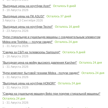
Осталось
9
дней
"Выгодные цены на ноутбуки Acer!"
3 - 16 Августа 2026
Осталось
37
дней
"Выгодные цены на ПК ASUS!"
3 Августа - 13 Сентября 2026
Осталось
16
дней
"Выгодные цены на ноутбуки Tecno!"
3 - 23 Августа 2026
"Купи стиральную и сушильную машины с соединительным элементом
Осталось
24
дня
Midea или Toshiba — получи скидку!"
1 - 31 Августа 2026
Осталось
9
дней
"Скидка за СБП на телевизоры Samsung!"
1 - 16 Августа 2026
Осталось
24
дня
"Выгодная цена на мойку высокого давления Karcher!"
1 - 31 Августа 2026
Осталось
24
дня
"Купи комплект бытовой техники Midea - получи скидку!"
1 - 31 Августа 2026
Осталось
24
дня
"Выгодные цены на ноутбуки HONOR!"
1 - 31 Августа 2026
"Скидка на сушильную машину Beko при покупке стиральной машины!"
Осталось
24
дня
1 - 31 Августа 2026