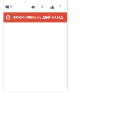
mode_comment
thumb_down
thumb_up
0
0
0
Закончилась
88
дней назад