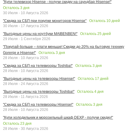
"Купи телевизор Hisense - получи скидку на саундбар Hisense!"
Осталось
3
дня
30 Июля - 10 Августа 2026
Осталось
10
дней
"Скидка за СБП при покупке мониторов Hisense"
30 Июля - 17 Августа 2026
Осталось
25
дней
"Выгодные цены на ноутбуки MAIBENBEN!"
29 Июля - 1 Сентября 2026
"Покупай больше – плати меньше! Скидки до 20% на бытовую технику
Осталось
3
дня
Gorenje и Hisense!"
28 Июля - 10 Августа 2026
Осталось
3
дня
"Скидка за СБП на телевизоры Toshiba!"
28 Июля - 10 Августа 2026
Осталось
17
дней
"Выгодные цены на телевизоры Hisense!"
28 Июля - 24 Августа 2026
Осталось
4
дня
"Выгодные цены на телевизоры Toshiba!"
28 Июля - 11 Августа 2026
Осталось
3
дня
"Скидка за СБП на телевизоры Hisense!"
28 Июля - 10 Августа 2026
"Купи холодильник и морозильный шкаф DEXP - получи скидку!"
Осталось
23
дня
28 Июля - 30 Августа 2026