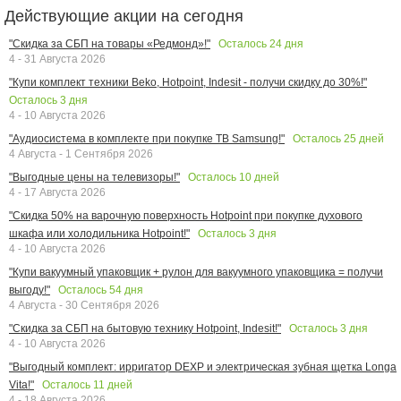
Действующие акции на сегодня
Осталось
24
дня
"Скидка за СБП на товары «Редмонд»!"
4 - 31 Августа 2026
"Купи комплект техники Beko, Hotpoint, Indesit - получи скидку до 30%!"
Осталось
3
дня
4 - 10 Августа 2026
Осталось
25
дней
"Аудиосистема в комплекте при покупке ТВ Samsung!"
4 Августа - 1 Сентября 2026
Осталось
10
дней
"Выгодные цены на телевизоры!"
4 - 17 Августа 2026
"Скидка 50% на варочную поверхность Hotpoint при покупке духового
Осталось
3
дня
шкафа или холодильника Hotpoint!"
4 - 10 Августа 2026
"Купи вакуумный упаковщик + рулон для вакуумного упаковщика = получи
Осталось
54
дня
выгоду!"
4 Августа - 30 Сентября 2026
Осталось
3
дня
"Скидка за СБП на бытовую технику Hotpoint, Indesit!"
4 - 10 Августа 2026
"Выгодный комплект: ирригатор DEXP и электрическая зубная щетка Longa
Осталось
11
дней
Vita!"
4 - 18 Августа 2026