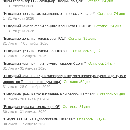
Осталось
24
дня
"Купи телевизор LG и саундбар - получи скидку!"
1 - 31 Августа 2026
Осталось
24
дня
"Выгодные цены на хозяйственные пылесосы Karcher!"
1 - 31 Августа 2026
Осталось
24
дня
"Выгодный комплект при покупке планшета HONOR!"
1 - 31 Августа 2026
Остался
31
день
"Выгодные цены на телевизоры TCL!"
31 Июля - 7 Сентября 2026
Осталось
6
дней
"Выгодные цены на телевизоры Iffalcon!"
31 Июля - 13 Августа 2026
Осталось
24
дня
"Выгодный комплект при покупке товаров Xiaomi!"
31 Июля - 31 Августа 2026
"Выгодный комплект! Купи электробритву, электричекую зубную щетку или
Осталось
52
дня
ирригатор Redmond и получи скид"
31 Июля - 28 Сентября 2026
Осталось
52
дня
"Выгодные цены на хозяйственные пылесосы Karcher!"
31 Июля - 28 Сентября 2026
Осталось
24
дня
"Выгодная цена на телевизор LG!"
30 Июля - 31 Августа 2026
Осталось
10
дней
"Скидка за СБП на аудиосистемы Hisense!"
30 Июля - 17 Августа 2026