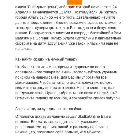
акцию "Выгодные цены", действие которой начинается 24
Апреля и заканчивается 12 Мая. Поэтому если Вы житель
города Алатырь либо же его гость, детальненько изучите
данные предложения. Вполне возможно, здесь есть именно
те скидки в супермаркетах, что Вы так давно и безутешно
искали. Вооружитесь знаниями и вперед в ближайший к Вам
магазин на шопинг! Только будьте бдительны и внимательно
смотрите на дату, вдруг акция уже закончилась или еще не
началась.
Как найти скидки на нужный товар?
Чтобы не тратить силы, время и здоровье на поиск
определенного товара по акции, воспользуйтесь удобным
поиском на нашем сайте. Для Вас мы упростили все
максимально. Чтобы купить по акции, допустим, молоко,
введите в строку поиска это слово. Ничего сложного, все
предельно ясно. Нужно выбрать много всего и не забыть?
Отмечайте галочками нужное, и сохраняйте список покупок!
Акции и скидки супермаркетов во благо
Отчаялись искать желанную вещь? SkidkaOnline Вам в
помощь. Внимательно следите за актуальными
распродажами, просматривайте рассылку на почте и,
наконец-то, позвольте себе больше, чем можете!