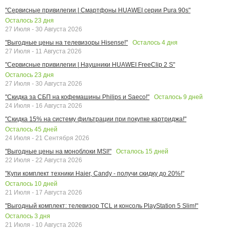
"Сервисные привилегии | Смартфоны HUAWEI серии Pura 90s"
Осталось
23
дня
27 Июля - 30 Августа 2026
Осталось
4
дня
"Выгодные цены на телевизоры Hisense!"
27 Июля - 11 Августа 2026
"Сервисные привилегии | Наушники HUAWEI FreeClip 2 S"
Осталось
23
дня
27 Июля - 30 Августа 2026
Осталось
9
дней
"Скидка за СБП на кофемашины Philips и Saeco!"
24 Июля - 16 Августа 2026
"Скидка 15% на систему фильтрации при покупке картриджа!"
Осталось
45
дней
24 Июля - 21 Сентября 2026
Осталось
15
дней
"Выгодные цены на моноблоки MSI!"
22 Июля - 22 Августа 2026
"Купи комплект техники Haier, Candy - получи скидку до 20%!"
Осталось
10
дней
21 Июля - 17 Августа 2026
"Выгодный комплект: телевизор TCL и консоль PlayStation 5 Slim!"
Осталось
3
дня
21 Июля - 10 Августа 2026