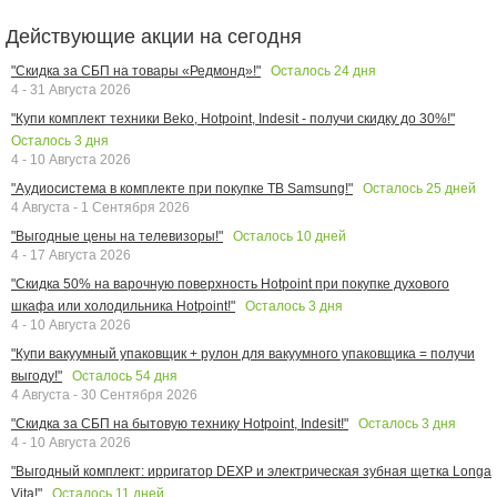
Действующие акции на сегодня
Осталось
24
дня
"Скидка за СБП на товары «Редмонд»!"
4 - 31 Августа 2026
"Купи комплект техники Beko, Hotpoint, Indesit - получи скидку до 30%!"
Осталось
3
дня
4 - 10 Августа 2026
Осталось
25
дней
"Аудиосистема в комплекте при покупке ТВ Samsung!"
4 Августа - 1 Сентября 2026
Осталось
10
дней
"Выгодные цены на телевизоры!"
4 - 17 Августа 2026
"Скидка 50% на варочную поверхность Hotpoint при покупке духового
Осталось
3
дня
шкафа или холодильника Hotpoint!"
4 - 10 Августа 2026
"Купи вакуумный упаковщик + рулон для вакуумного упаковщика = получи
Осталось
54
дня
выгоду!"
4 Августа - 30 Сентября 2026
Осталось
3
дня
"Скидка за СБП на бытовую технику Hotpoint, Indesit!"
4 - 10 Августа 2026
"Выгодный комплект: ирригатор DEXP и электрическая зубная щетка Longa
Осталось
11
дней
Vita!"