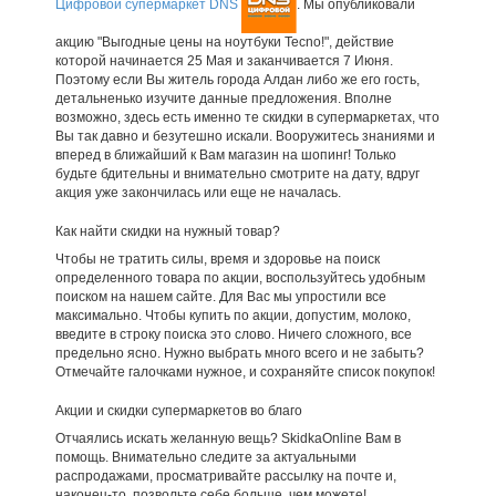
Цифровой супермаркет DNS
. Мы опубликовали
акцию "Выгодные цены на ноутбуки Tecno!", действие
которой начинается 25 Мая и заканчивается 7 Июня.
Поэтому если Вы житель города Алдан либо же его гость,
детальненько изучите данные предложения. Вполне
возможно, здесь есть именно те скидки в супермаркетах, что
Вы так давно и безутешно искали. Вооружитесь знаниями и
вперед в ближайший к Вам магазин на шопинг! Только
будьте бдительны и внимательно смотрите на дату, вдруг
акция уже закончилась или еще не началась.
Как найти скидки на нужный товар?
Чтобы не тратить силы, время и здоровье на поиск
определенного товара по акции, воспользуйтесь удобным
поиском на нашем сайте. Для Вас мы упростили все
максимально. Чтобы купить по акции, допустим, молоко,
введите в строку поиска это слово. Ничего сложного, все
предельно ясно. Нужно выбрать много всего и не забыть?
Отмечайте галочками нужное, и сохраняйте список покупок!
Акции и скидки супермаркетов во благо
Отчаялись искать желанную вещь? SkidkaOnline Вам в
помощь. Внимательно следите за актуальными
распродажами, просматривайте рассылку на почте и,
наконец-то, позвольте себе больше, чем можете!