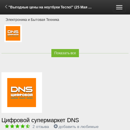
"Выгодные цены на ноутбуки Tecno!" (25 Мая - 7 Июня 2026)
Пере
Электроника и Бытовая Техника
меню
Показать все
Цифровой супермаркет DNS
2
отзыва
добавить в любимые