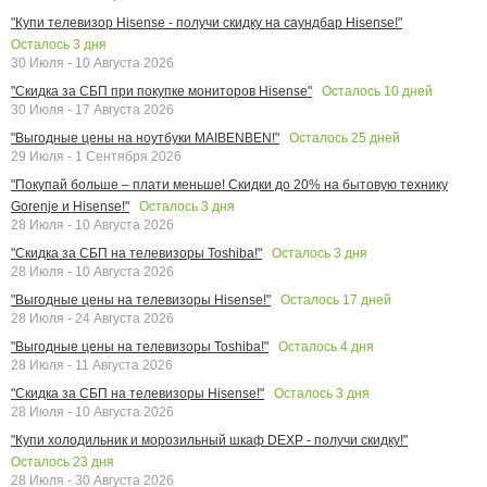
"Купи телевизор Hisense - получи скидку на саундбар Hisense!"
Осталось
3
дня
30 Июля - 10 Августа 2026
Осталось
10
дней
"Скидка за СБП при покупке мониторов Hisense"
30 Июля - 17 Августа 2026
Осталось
25
дней
"Выгодные цены на ноутбуки MAIBENBEN!"
29 Июля - 1 Сентября 2026
"Покупай больше – плати меньше! Скидки до 20% на бытовую технику
Осталось
3
дня
Gorenje и Hisense!"
28 Июля - 10 Августа 2026
Осталось
3
дня
"Скидка за СБП на телевизоры Toshiba!"
28 Июля - 10 Августа 2026
Осталось
17
дней
"Выгодные цены на телевизоры Hisense!"
28 Июля - 24 Августа 2026
Осталось
4
дня
"Выгодные цены на телевизоры Toshiba!"
28 Июля - 11 Августа 2026
Осталось
3
дня
"Скидка за СБП на телевизоры Hisense!"
28 Июля - 10 Августа 2026
"Купи холодильник и морозильный шкаф DEXP - получи скидку!"
Осталось
23
дня
28 Июля - 30 Августа 2026