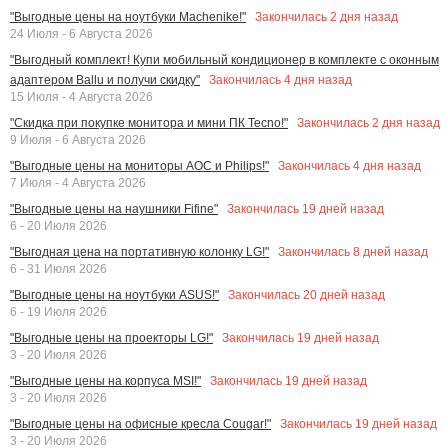
Закончилась
2
дня назад
"Выгодные цены на ноутбуки Machenike!"
24 Июля - 6 Августа 2026
"Выгодный комплект! Купи мобильный кондиционер в комплекте с оконным
Закончилась
4
дня назад
адаптером Ballu и получи скидку"
15 Июля - 4 Августа 2026
Закончилась
2
дня назад
"Скидка при покупке монитора и мини ПК Tecno!"
9 Июля - 6 Августа 2026
Закончилась
4
дня назад
"Выгодные цены на мониторы AOC и Philips!"
7 Июля - 4 Августа 2026
Закончилась
19
дней назад
"Выгодные цены на наушники Fifine"
6 - 20 Июля 2026
Закончилась
8
дней назад
"Выгодная цена на портативную колонку LG!"
6 - 31 Июля 2026
Закончилась
20
дней назад
"Выгодные цены на ноутбуки ASUS!"
6 - 19 Июля 2026
Закончилась
19
дней назад
"Выгодные цены на проекторы LG!"
3 - 20 Июля 2026
Закончилась
19
дней назад
"Выгодные цены на корпуса MSI!"
3 - 20 Июля 2026
Закончилась
19
дней назад
"Выгодные цены на офисные кресла Cougar!"
3 - 20 Июля 2026