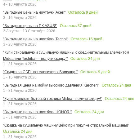
4 - 18 Августа 2026
Осталось
9
дней
"Выгодные цены на ноутбуки Acer!"
3 - 16 Августа 2026
Осталось
37
дней
"Выгодные цены на ПК ASUS!"
3 Августа - 13 Сентября 2026
Осталось
16
дней
"Выгодные цены на ноутбуки Tecno!"
3 - 23 Августа 2026
"Купи стиральную и сушильную машины с соединительным элементом
Осталось
24
дня
Midea или Toshiba — получи скидку!"
1 - 31 Августа 2026
Осталось
9
дней
"Скидка за СБП на телевизоры Samsung!"
1 - 16 Августа 2026
Осталось
24
дня
"Выгодная цена на мойку высокого давления Karcher!"
1 - 31 Августа 2026
Осталось
24
дня
"Купи комплект бытовой техники Midea - получи скидку!"
1 - 31 Августа 2026
Осталось
24
дня
"Выгодные цены на ноутбуки HONOR!"
1 - 31 Августа 2026
"Скидка на сушильную машину Beko при покупке стиральной машины!"
Осталось
24
дня
1 - 31 Августа 2026