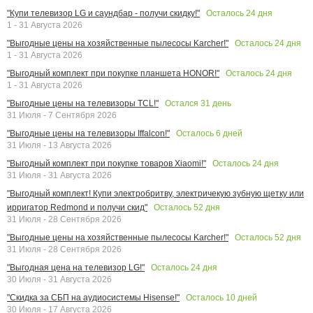
Осталось
24
дня
"Купи телевизор LG и саундбар - получи скидку!"
1 - 31 Августа 2026
Осталось
24
дня
"Выгодные цены на хозяйственные пылесосы Karcher!"
1 - 31 Августа 2026
Осталось
24
дня
"Выгодный комплект при покупке планшета HONOR!"
1 - 31 Августа 2026
Остался
31
день
"Выгодные цены на телевизоры TCL!"
31 Июля - 7 Сентября 2026
Осталось
6
дней
"Выгодные цены на телевизоры Iffalcon!"
31 Июля - 13 Августа 2026
Осталось
24
дня
"Выгодный комплект при покупке товаров Xiaomi!"
31 Июля - 31 Августа 2026
"Выгодный комплект! Купи электробритву, электричекую зубную щетку или
Осталось
52
дня
ирригатор Redmond и получи скид"
31 Июля - 28 Сентября 2026
Осталось
52
дня
"Выгодные цены на хозяйственные пылесосы Karcher!"
31 Июля - 28 Сентября 2026
Осталось
24
дня
"Выгодная цена на телевизор LG!"
30 Июля - 31 Августа 2026
Осталось
10
дней
"Скидка за СБП на аудиосистемы Hisense!"
30 Июля - 17 Августа 2026