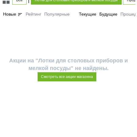
Все
Лотки для столовых приборов и мелкой посуды
Проду
sort
Новые
Рейтинг
Популярные
Текущие
Будущие
Прошед
Акции на "Лотки для столовых приборов и
мелкой посуды" не найдены.
Смотреть все акции магазина