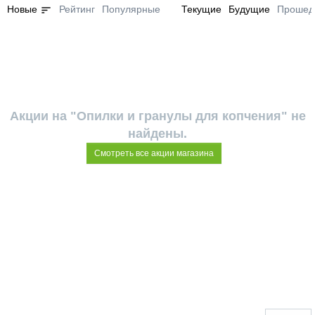
sort
Новые
Рейтинг
Популярные
Текущие
Будущие
Прошед
Акции на "Опилки и гранулы для копчения" не
найдены.
Смотреть все акции магазина