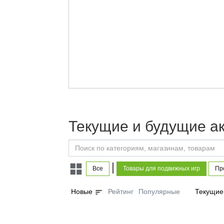
Текущие и будущие а
|
Все
Товары для подвижных игр
Пр
sort
Новые
Рейтинг
Популярные
Текущие