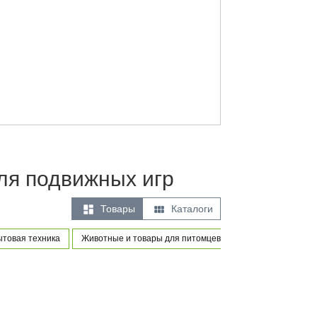
ля подвижных игр


Товары
Каталоги
ытовая техника
Животные и товары для питомцев
Товары для новор