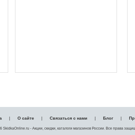
а
|
О сайте
|
Связаться с нами
|
Блог
|
Пр
 SkidkaOnline.ru - Акции, скидки, каталоги магазинов России. Все права защ