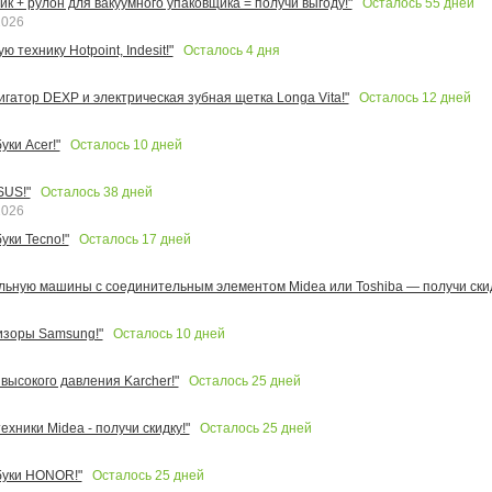
Осталось
55
дней
к + рулон для вакуумного упаковщика = получи выгоду!"
2026
Осталось
4
дня
 технику Hotpoint, Indesit!"
Осталось
12
дней
игатор DEXP и электрическая зубная щетка Longa Vita!"
Осталось
10
дней
ки Acer!"
Осталось
38
дней
SUS!"
2026
Осталось
17
дней
уки Tecno!"
льную машины с соединительным элементом Midea или Toshiba — получи скид
Осталось
10
дней
изоры Samsung!"
Осталось
25
дней
высокого давления Karcher!"
Осталось
25
дней
ехники Midea - получи скидку!"
Осталось
25
дней
буки HONOR!"