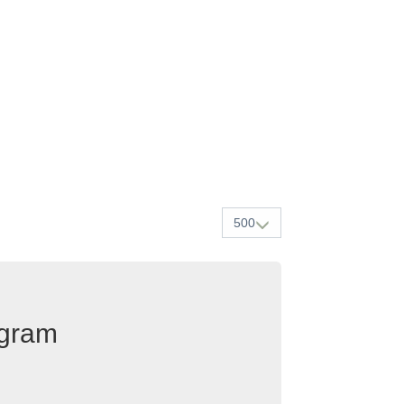
500
egram