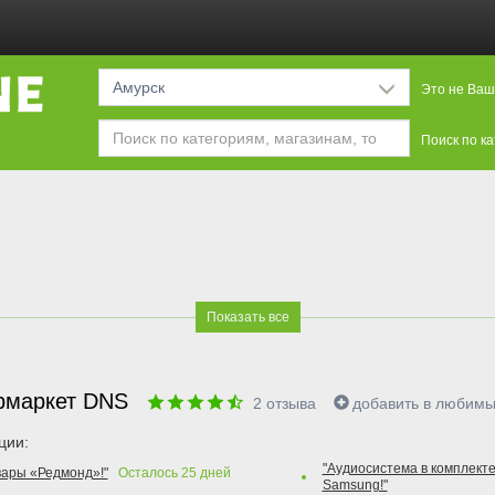
Амурск
Это не Ваш
Поиск по к
Показать все
рмаркет DNS
2
отзыва
добавить в любим
ции:
"Аудиосистема в комплекте
вары «Редмонд»!"
Осталось
25
дней
Samsung!"