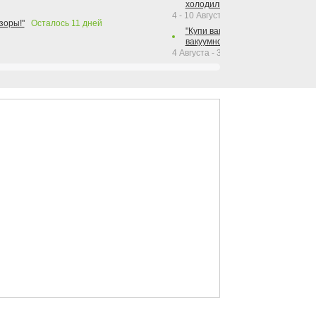
холодильника Hotpoint!"
4 - 10 Августа 2026
зоры!"
Осталось
11
дней
"Купи вакуумный упаковщик + р
вакуумного упаковщика = получи
4 Августа - 30 Сентября 2026