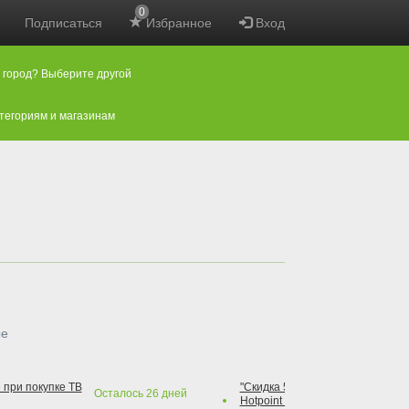
0
Подписаться
Избранное
Вход
 город? Выберите другой
атегориям и магазинам
ые
 при покупке ТВ
"Скидка 50% на варочную повер
Осталось
26
дней
Hotpoint при покупке духового 