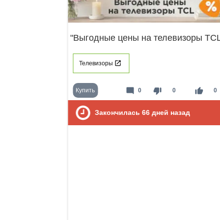
"Выгодные цены на телевизоры TCL
Телевизоры
mode_comment
thumb_down
thumb_up
Купить
0
0
0
Закончилась
66
дней назад