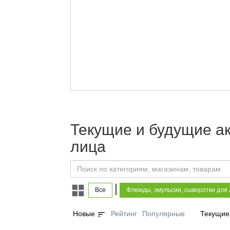
Текущие и будущие ак
лица
|
Все
Флюиды, эмульсии, сыворотки для
sort
Новые
Рейтинг
Популярные
Текущие