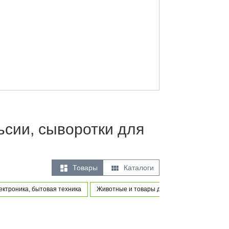
ьсии, сыворотки для


Товары
Каталоги
ектроника, бытовая техника
Животные и товары для питомцев
Товар