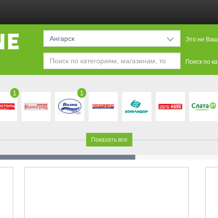
Ангарск
Это не Ваш
Поиск по к
1
1
Показать все