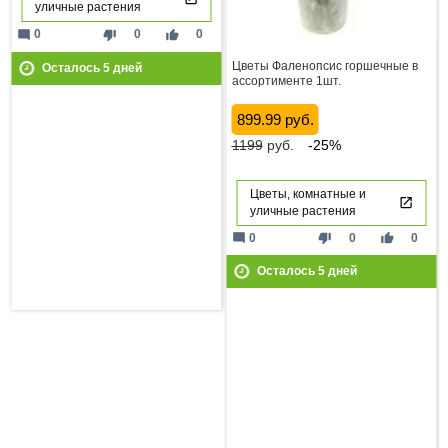
уличные растения
mode_comment
thumb_down
thumb_up
0
0
0
Цветы Фаленопсис горшечные в
Осталось
5
дней
ассортименте 1шт.
899.99 руб.
1199
руб.
-25%
Цветы, комнатные и
уличные растения
mode_comment
thumb_down
thumb_up
0
0
0
Осталось
5
дней