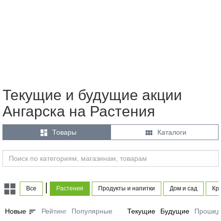
Текущие и будущие акции
Ангарска на Растения


Товары
Каталоги
|
Все
Растения
Продукты и напитки
Дом и сад
Кр
sort
Новые
Рейтинг
Популярные
Текущие
Будущие
Прошед