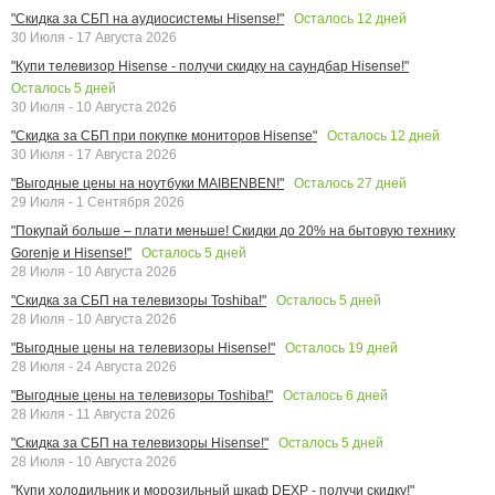
Осталось
12
дней
"Скидка за СБП на аудиосистемы Hisense!"
30 Июля - 17 Августа 2026
"Купи телевизор Hisense - получи скидку на саундбар Hisense!"
Осталось
5
дней
30 Июля - 10 Августа 2026
Осталось
12
дней
"Скидка за СБП при покупке мониторов Hisense"
30 Июля - 17 Августа 2026
Осталось
27
дней
"Выгодные цены на ноутбуки MAIBENBEN!"
29 Июля - 1 Сентября 2026
"Покупай больше – плати меньше! Скидки до 20% на бытовую технику
Осталось
5
дней
Gorenje и Hisense!"
28 Июля - 10 Августа 2026
Осталось
5
дней
"Скидка за СБП на телевизоры Toshiba!"
28 Июля - 10 Августа 2026
Осталось
19
дней
"Выгодные цены на телевизоры Hisense!"
28 Июля - 24 Августа 2026
Осталось
6
дней
"Выгодные цены на телевизоры Toshiba!"
28 Июля - 11 Августа 2026
Осталось
5
дней
"Скидка за СБП на телевизоры Hisense!"
28 Июля - 10 Августа 2026
"Купи холодильник и морозильный шкаф DEXP - получи скидку!"