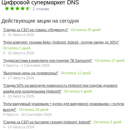
Цифровой супермаркет DNS
2
отзыва
Действующие акции на сегодня
Осталось
26
дней
"Скидка за СБП на товары «Редмонд»!"
4 - 31 Августа 2026
"Купи комплект техники Beko, Hotpoint, Indesit - получи скидку до 30%!"
Осталось
5
дней
4 - 10 Августа 2026
Осталось
27
дней
"Аудиосистема в комплекте при покупке ТВ Samsung!"
4 Августа - 1 Сентября 2026
Осталось
12
дней
"Выгодные цены на телевизоры!"
4 - 17 Августа 2026
"Скидка 50% на варочную поверхность Hotpoint при покупке духового
Осталось
5
дней
шкафа или холодильника Hotpoint!"
4 - 10 Августа 2026
"Купи вакуумный упаковщик + рулон для вакуумного упаковщика = получи
Осталось
56
дней
выгоду!"
4 Августа - 30 Сентября 2026
Осталось
5
дней
"Скидка за СБП на бытовую технику Hotpoint, Indesit!"
4 - 10 Августа 2026