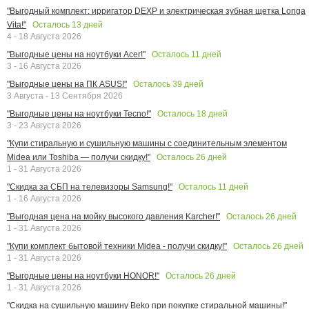
"Выгодный комплект: ирригатор DEXP и электрическая зубная щетка Longa
Осталось
13
дней
Vita!"
4 - 18 Августа 2026
Осталось
11
дней
"Выгодные цены на ноутбуки Acer!"
3 - 16 Августа 2026
Осталось
39
дней
"Выгодные цены на ПК ASUS!"
3 Августа - 13 Сентября 2026
Осталось
18
дней
"Выгодные цены на ноутбуки Tecno!"
3 - 23 Августа 2026
"Купи стиральную и сушильную машины с соединительным элементом
Осталось
26
дней
Midea или Toshiba — получи скидку!"
1 - 31 Августа 2026
Осталось
11
дней
"Скидка за СБП на телевизоры Samsung!"
1 - 16 Августа 2026
Осталось
26
дней
"Выгодная цена на мойку высокого давления Karcher!"
1 - 31 Августа 2026
Осталось
26
дней
"Купи комплект бытовой техники Midea - получи скидку!"
1 - 31 Августа 2026
Осталось
26
дней
"Выгодные цены на ноутбуки HONOR!"
1 - 31 Августа 2026
"Скидка на сушильную машину Beko при покупке стиральной машины!"