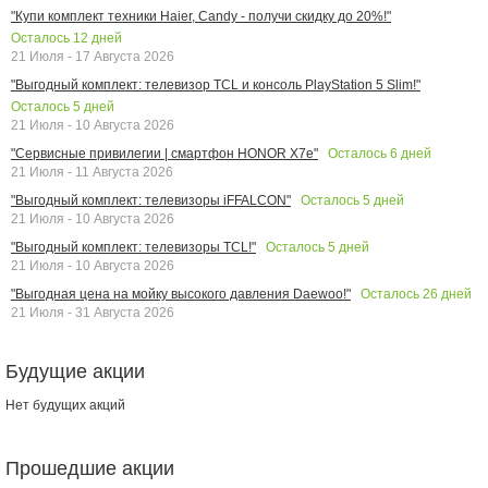
"Купи комплект техники Haier, Candy - получи скидку до 20%!"
Осталось
12
дней
21 Июля - 17 Августа 2026
"Выгодный комплект: телевизор TCL и консоль PlayStation 5 Slim!"
Осталось
5
дней
21 Июля - 10 Августа 2026
Осталось
6
дней
"Сервисные привилегии | смартфон HONOR X7e"
21 Июля - 11 Августа 2026
Осталось
5
дней
"Выгодный комплект: телевизоры iFFALCON"
21 Июля - 10 Августа 2026
Осталось
5
дней
"Выгодный комплект: телевизоры TCL!"
21 Июля - 10 Августа 2026
Осталось
26
дней
"Выгодная цена на мойку высокого давления Daewoo!"
21 Июля - 31 Августа 2026
Будущие акции
Нет будущих акций
Прошедшие акции