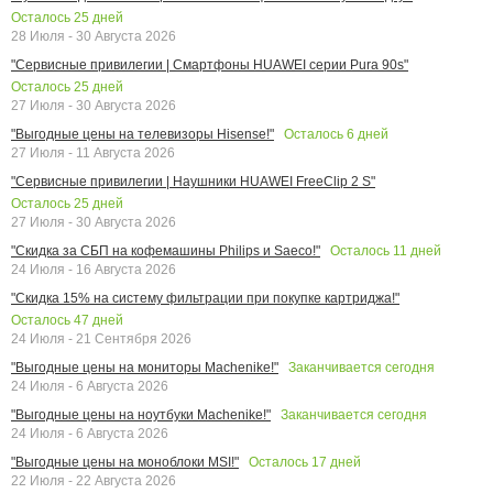
Осталось
25
дней
28 Июля - 30 Августа 2026
"Сервисные привилегии | Смартфоны HUAWEI серии Pura 90s"
Осталось
25
дней
27 Июля - 30 Августа 2026
Осталось
6
дней
"Выгодные цены на телевизоры Hisense!"
27 Июля - 11 Августа 2026
"Сервисные привилегии | Наушники HUAWEI FreeClip 2 S"
Осталось
25
дней
27 Июля - 30 Августа 2026
Осталось
11
дней
"Скидка за СБП на кофемашины Philips и Saeco!"
24 Июля - 16 Августа 2026
"Скидка 15% на систему фильтрации при покупке картриджа!"
Осталось
47
дней
24 Июля - 21 Сентября 2026
Заканчивается сегодня
"Выгодные цены на мониторы Machenike!"
24 Июля - 6 Августа 2026
Заканчивается сегодня
"Выгодные цены на ноутбуки Machenike!"
24 Июля - 6 Августа 2026
Осталось
17
дней
"Выгодные цены на моноблоки MSI!"
22 Июля - 22 Августа 2026