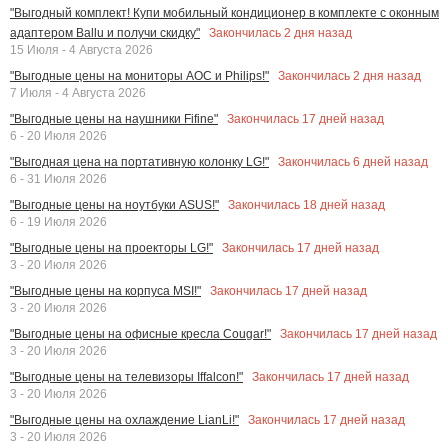
"Выгодный комплект! Купи мобильный кондиционер в комплекте с оконным
Закончилась
2
дня назад
адаптером Ballu и получи скидку"
15 Июля - 4 Августа 2026
Закончилась
2
дня назад
"Выгодные цены на мониторы AOC и Philips!"
7 Июля - 4 Августа 2026
Закончилась
17
дней назад
"Выгодные цены на наушники Fifine"
6 - 20 Июля 2026
Закончилась
6
дней назад
"Выгодная цена на портативную колонку LG!"
6 - 31 Июля 2026
Закончилась
18
дней назад
"Выгодные цены на ноутбуки ASUS!"
6 - 19 Июля 2026
Закончилась
17
дней назад
"Выгодные цены на проекторы LG!"
3 - 20 Июля 2026
Закончилась
17
дней назад
"Выгодные цены на корпуса MSI!"
3 - 20 Июля 2026
Закончилась
17
дней назад
"Выгодные цены на офисные кресла Cougar!"
3 - 20 Июля 2026
Закончилась
17
дней назад
"Выгодные цены на телевизоры Iffalcon!"
3 - 20 Июля 2026
Закончилась
17
дней назад
"Выгодные цены на охлаждение LianLi!"
3 - 20 Июля 2026