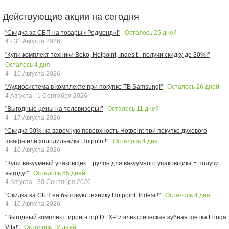
Действующие акции на сегодня
Осталось
25
дней
"Скидка за СБП на товары «Редмонд»!"
4 - 31 Августа 2026
"Купи комплект техники Beko, Hotpoint, Indesit - получи скидку до 30%!"
Осталось
4
дня
4 - 10 Августа 2026
Осталось
26
дней
"Аудиосистема в комплекте при покупке ТВ Samsung!"
4 Августа - 1 Сентября 2026
Осталось
11
дней
"Выгодные цены на телевизоры!"
4 - 17 Августа 2026
"Скидка 50% на варочную поверхность Hotpoint при покупке духового
Осталось
4
дня
шкафа или холодильника Hotpoint!"
4 - 10 Августа 2026
"Купи вакуумный упаковщик + рулон для вакуумного упаковщика = получи
Осталось
55
дней
выгоду!"
4 Августа - 30 Сентября 2026
Осталось
4
дня
"Скидка за СБП на бытовую технику Hotpoint, Indesit!"
4 - 10 Августа 2026
"Выгодный комплект: ирригатор DEXP и электрическая зубная щетка Longa
Осталось
12
дней
Vita!"