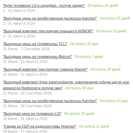
Осталось
25
дней
"Купи телевизор LG и саундбар - получи скидку!"
1 - 31 Августа 2026
Осталось
25
дней
"Выгодные цены на хозяйственные пылесосы Karcher!"
1 - 31 Августа 2026
Осталось
25
дней
"Выгодный комплект при покупке планшета HONOR!"
1 - 31 Августа 2026
Осталось
32
дня
"Выгодные цены на телевизоры TCL!"
31 Июля - 7 Сентября 2026
Осталось
7
дней
"Выгодные цены на телевизоры Iffalcon!"
31 Июля - 13 Августа 2026
Осталось
25
дней
"Выгодный комплект при покупке товаров Xiaomi!"
31 Июля - 31 Августа 2026
"Выгодный комплект! Купи электробритву, электричекую зубную щетку или
Осталось
53
дня
ирригатор Redmond и получи скид"
31 Июля - 28 Сентября 2026
Осталось
53
дня
"Выгодные цены на хозяйственные пылесосы Karcher!"
31 Июля - 28 Сентября 2026
Осталось
25
дней
"Выгодная цена на телевизор LG!"
30 Июля - 31 Августа 2026
Осталось
11
дней
"Скидка за СБП на аудиосистемы Hisense!"
30 Июля - 17 Августа 2026