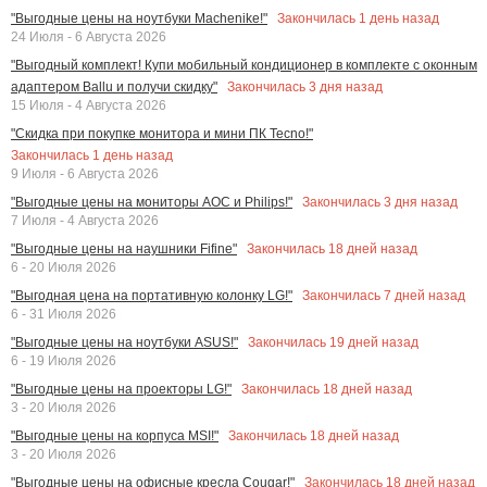
Закончилась
1
день назад
"Выгодные цены на ноутбуки Machenike!"
24 Июля - 6 Августа 2026
"Выгодный комплект! Купи мобильный кондиционер в комплекте с оконным
Закончилась
3
дня назад
адаптером Ballu и получи скидку"
15 Июля - 4 Августа 2026
"Скидка при покупке монитора и мини ПК Tecno!"
Закончилась
1
день назад
9 Июля - 6 Августа 2026
Закончилась
3
дня назад
"Выгодные цены на мониторы AOC и Philips!"
7 Июля - 4 Августа 2026
Закончилась
18
дней назад
"Выгодные цены на наушники Fifine"
6 - 20 Июля 2026
Закончилась
7
дней назад
"Выгодная цена на портативную колонку LG!"
6 - 31 Июля 2026
Закончилась
19
дней назад
"Выгодные цены на ноутбуки ASUS!"
6 - 19 Июля 2026
Закончилась
18
дней назад
"Выгодные цены на проекторы LG!"
3 - 20 Июля 2026
Закончилась
18
дней назад
"Выгодные цены на корпуса MSI!"
3 - 20 Июля 2026
Закончилась
18
дней назад
"Выгодные цены на офисные кресла Cougar!"