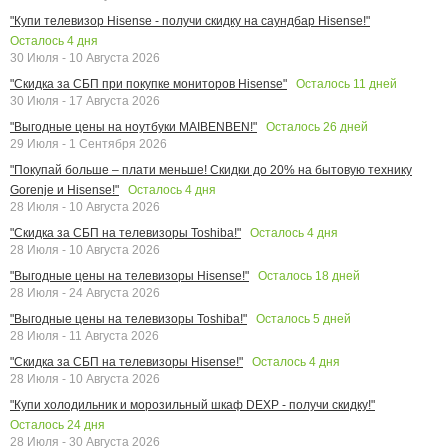
"Купи телевизор Hisense - получи скидку на саундбар Hisense!"
Осталось
4
дня
30 Июля - 10 Августа 2026
Осталось
11
дней
"Скидка за СБП при покупке мониторов Hisense"
30 Июля - 17 Августа 2026
Осталось
26
дней
"Выгодные цены на ноутбуки MAIBENBEN!"
29 Июля - 1 Сентября 2026
"Покупай больше – плати меньше! Скидки до 20% на бытовую технику
Осталось
4
дня
Gorenje и Hisense!"
28 Июля - 10 Августа 2026
Осталось
4
дня
"Скидка за СБП на телевизоры Toshiba!"
28 Июля - 10 Августа 2026
Осталось
18
дней
"Выгодные цены на телевизоры Hisense!"
28 Июля - 24 Августа 2026
Осталось
5
дней
"Выгодные цены на телевизоры Toshiba!"
28 Июля - 11 Августа 2026
Осталось
4
дня
"Скидка за СБП на телевизоры Hisense!"
28 Июля - 10 Августа 2026
"Купи холодильник и морозильный шкаф DEXP - получи скидку!"
Осталось
24
дня
28 Июля - 30 Августа 2026