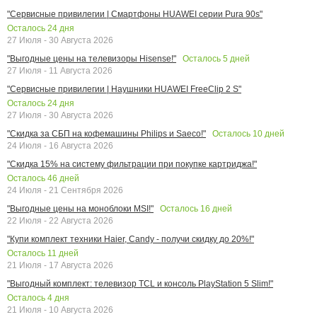
"Сервисные привилегии | Смартфоны HUAWEI серии Pura 90s"
Осталось
24
дня
27 Июля - 30 Августа 2026
Осталось
5
дней
"Выгодные цены на телевизоры Hisense!"
27 Июля - 11 Августа 2026
"Сервисные привилегии | Наушники HUAWEI FreeClip 2 S"
Осталось
24
дня
27 Июля - 30 Августа 2026
Осталось
10
дней
"Скидка за СБП на кофемашины Philips и Saeco!"
24 Июля - 16 Августа 2026
"Скидка 15% на систему фильтрации при покупке картриджа!"
Осталось
46
дней
24 Июля - 21 Сентября 2026
Осталось
16
дней
"Выгодные цены на моноблоки MSI!"
22 Июля - 22 Августа 2026
"Купи комплект техники Haier, Candy - получи скидку до 20%!"
Осталось
11
дней
21 Июля - 17 Августа 2026
"Выгодный комплект: телевизор TCL и консоль PlayStation 5 Slim!"
Осталось
4
дня
21 Июля - 10 Августа 2026