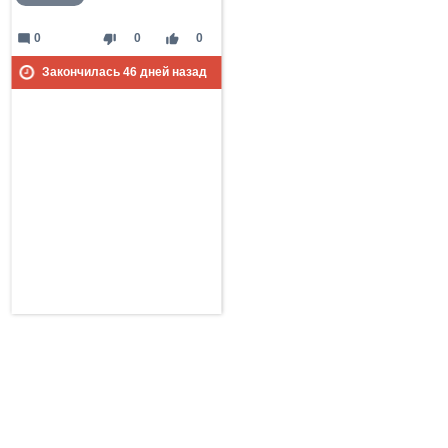
mode_comment
thumb_down
thumb_up
0
0
0
Закончилась
46
дней назад