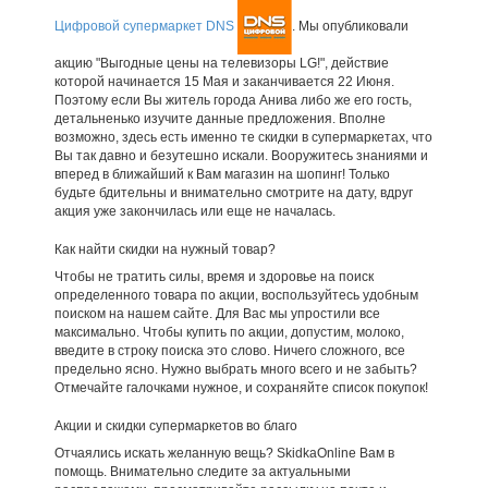
Цифровой супермаркет DNS
. Мы опубликовали
акцию "Выгодные цены на телевизоры LG!", действие
которой начинается 15 Мая и заканчивается 22 Июня.
Поэтому если Вы житель города Анива либо же его гость,
детальненько изучите данные предложения. Вполне
возможно, здесь есть именно те скидки в супермаркетах, что
Вы так давно и безутешно искали. Вооружитесь знаниями и
вперед в ближайший к Вам магазин на шопинг! Только
будьте бдительны и внимательно смотрите на дату, вдруг
акция уже закончилась или еще не началась.
Как найти скидки на нужный товар?
Чтобы не тратить силы, время и здоровье на поиск
определенного товара по акции, воспользуйтесь удобным
поиском на нашем сайте. Для Вас мы упростили все
максимально. Чтобы купить по акции, допустим, молоко,
введите в строку поиска это слово. Ничего сложного, все
предельно ясно. Нужно выбрать много всего и не забыть?
Отмечайте галочками нужное, и сохраняйте список покупок!
Акции и скидки супермаркетов во благо
Отчаялись искать желанную вещь? SkidkaOnline Вам в
помощь. Внимательно следите за актуальными