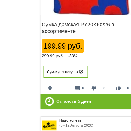
Сумка дамская PY20KI0226 в
ассортименте
199.99 руб.
299.99
руб.
-33%
Сумки для покупок
place
mode_comment
thumb_down
thumb_up
0
0
0
Осталось
5
дней
Надо успеть!
(6 - 12 Августа 2026)