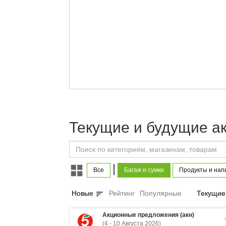
Текущие и будущие а
|
Все
Багаж и сумки
Продукты и нап
sort
Новые
Рейтинг
Популярные
Текущие
Акционные предложения (акн)
(4 - 10 Августа 2026)