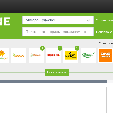
Анжеро-Судженск
Это не Ваш
Поиск по к
Электрон
1
1
1
Показать все