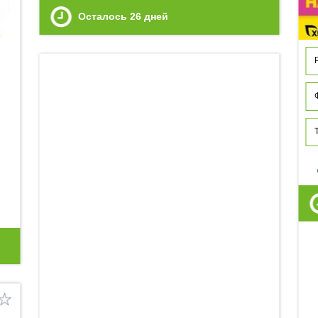
Осталось
26
дней
p