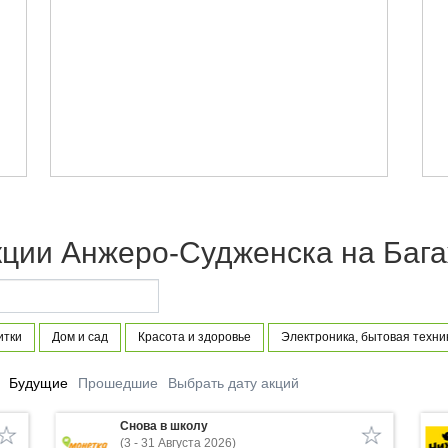
кции Анжеро-Судженска на Бага
итки
Дом и сад
Красота и здоровье
Электроника, бытовая техни
Будущие
Прошедшие
Выбрать дату акций
Снова в школу
(3 - 31 Августа 2026)