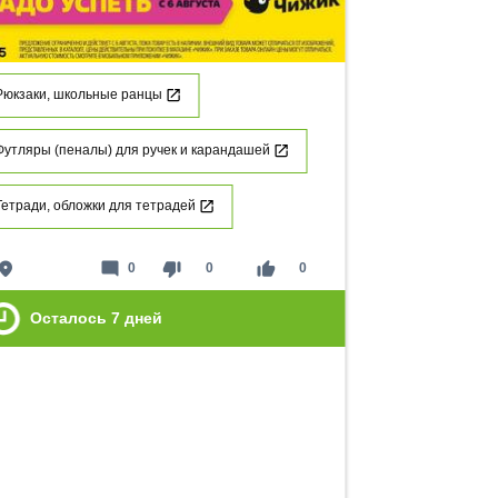
Рюкзаки, школьные ранцы
Футляры (пеналы) для ручек и карандашей
Тетради, обложки для тетрадей
lace
mode_comment
thumb_down
thumb_up
0
0
0
Осталось
7
дней