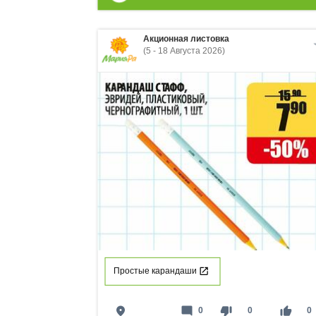
Акционная листовка
(5 - 18 Августа 2026)
Простые карандаши
place
mode_comment
thumb_down
thumb_up
0
0
0