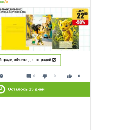
Тетради, обложки для тетрадей
lace
mode_comment
thumb_down
thumb_up
0
0
0
Осталось
13
дней