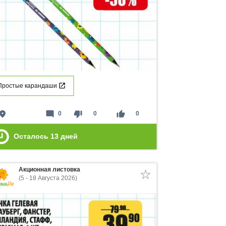
Простые карандаши
lace
mode_comment
thumb_down
thumb_up
0
0
0
Осталось
13
дней
Акционная листовка
(5 - 18 Августа 2026)