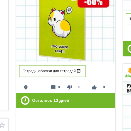
p
Тетради, обложки для тетрадей
place
mode_comment
thumb_down
thumb_up
0
0
0
Осталось
13
дней