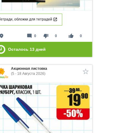
Тетради, обложки для тетрадей
lace
mode_comment
thumb_down
thumb_up
0
0
0
Осталось
13
дней
Акционная листовка
(5 - 18 Августа 2026)