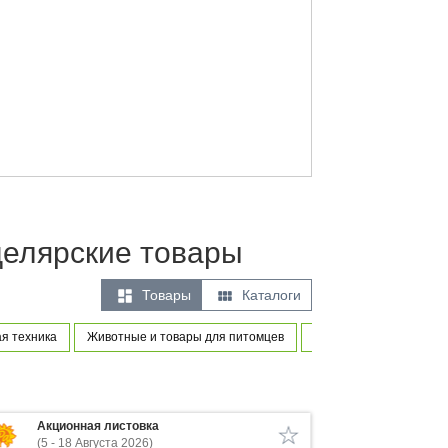
целярские товары


Товары
Каталоги
я техника
Животные и товары для питомцев
Товары для новорожде
Акционная листовка
(5 - 18 Августа 2026)