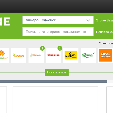
Анжеро-Судженск
Это не Ваш
Поиск по к
Электрон
1
1
Показать все