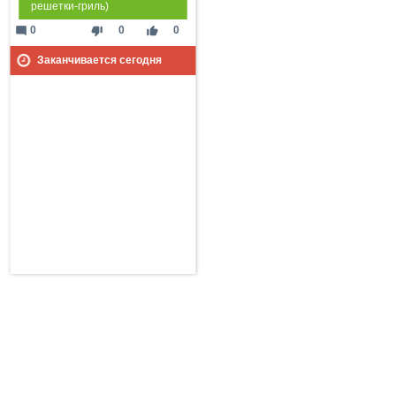
решетки-гриль)
mode_comment
thumb_down
thumb_up
0
0
0
Заканчивается сегодня