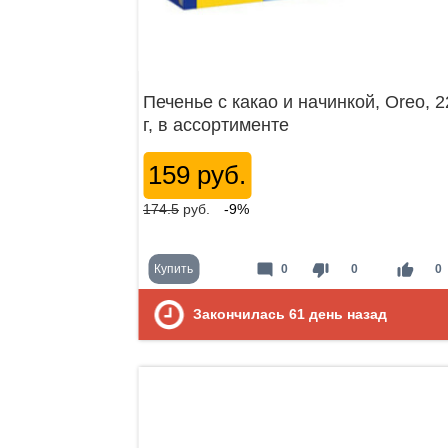
Печенье с какао и начинкой, Oreo, 2
г, в ассортименте
159 руб.
174.5
руб.
-9%
mode_comment
thumb_down
thumb_up
Купить
0
0
0
Закончилась
61
день назад