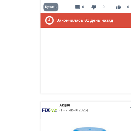
mode_comment
thumb_down
thumb_up
Купить
0
0
0
Закончилась
61
день назад
Акция
(1 - 7 Июня 2026)