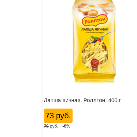
Лапша яичная, Роллтон, 400 г
73 руб.
79
руб.
-8%