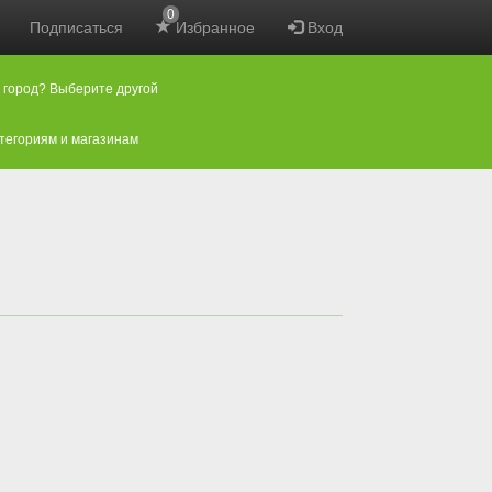
0
Подписаться
Избранное
Вход
 город? Выберите другой
атегориям и магазинам