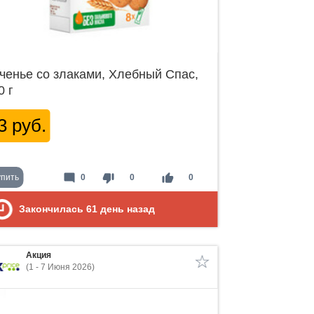
ченье со злаками, Хлебный Спас,
0 г
3 руб.
mode_comment
thumb_down
thumb_up
упить
0
0
0
Закончилась
61
день назад
Акция
(1 - 7 Июня 2026)