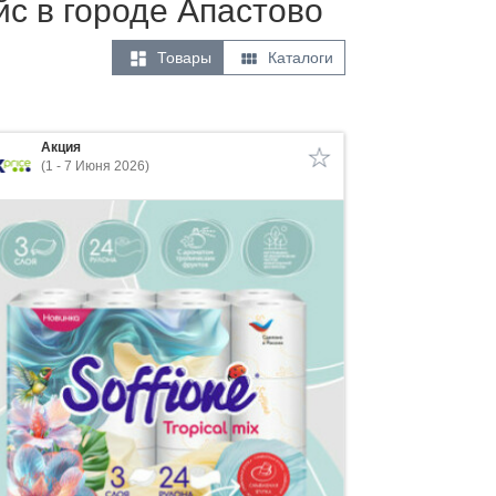
йс в городе Апастово


Товары
Каталоги
Акция
(1 - 7 Июня 2026)