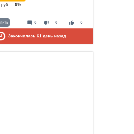
руб.
-9%
mode_comment
thumb_down
thumb_up
упить
0
0
0
Закончилась
61
день назад