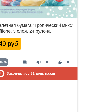
алетная бумага "Тропический микс",
ffione, 3 слоя, 24 рулона
49 руб.
mode_comment
thumb_down
thumb_up
упить
0
0
0
Закончилась
61
день назад