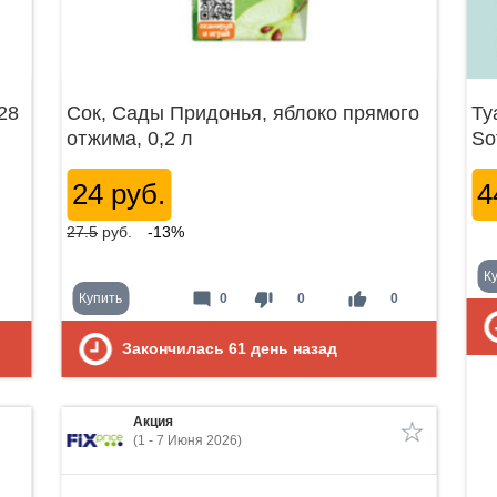
28
Сок, Сады Придонья, яблоко прямого
Ту
отжима, 0,2 л
So
24 руб.
4
27.5
руб.
-13%
К
mode_comment
thumb_down
thumb_up
Купить
0
0
0
Закончилась
61
день назад
Акция
(1 - 7 Июня 2026)