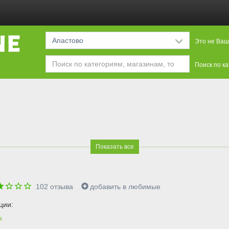
Апастово
Это не Ваш
Поиск по к
Показать все
102
отзыва
добавить в любимые
ции:
я