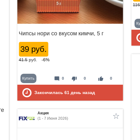
116
К
Чипсы нори со вкусом кимчи, 5 г
39 руб.
41.5
руб.
-6%
mode_comment
thumb_down
thumb_up
Купить
0
0
0
Закончилась
61
день назад
те
Акция
(1 - 7 Июня 2026)