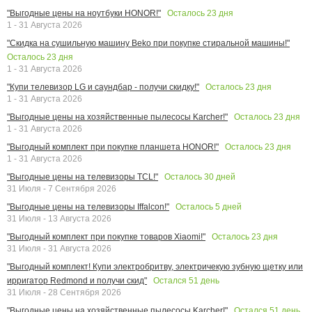
Осталось
23
дня
"Выгодные цены на ноутбуки HONOR!"
1 - 31 Августа 2026
"Скидка на сушильную машину Beko при покупке стиральной машины!"
Осталось
23
дня
1 - 31 Августа 2026
Осталось
23
дня
"Купи телевизор LG и саундбар - получи скидку!"
1 - 31 Августа 2026
Осталось
23
дня
"Выгодные цены на хозяйственные пылесосы Karcher!"
1 - 31 Августа 2026
Осталось
23
дня
"Выгодный комплект при покупке планшета HONOR!"
1 - 31 Августа 2026
Осталось
30
дней
"Выгодные цены на телевизоры TCL!"
31 Июля - 7 Сентября 2026
Осталось
5
дней
"Выгодные цены на телевизоры Iffalcon!"
31 Июля - 13 Августа 2026
Осталось
23
дня
"Выгодный комплект при покупке товаров Xiaomi!"
31 Июля - 31 Августа 2026
"Выгодный комплект! Купи электробритву, электричекую зубную щетку или
Остался
51
день
ирригатор Redmond и получи скид"
31 Июля - 28 Сентября 2026
Остался
51
день
"Выгодные цены на хозяйственные пылесосы Karcher!"