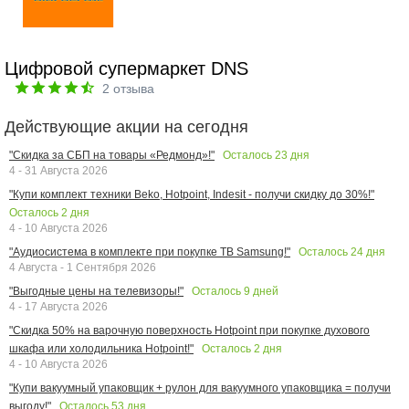
Цифровой супермаркет DNS
2
отзыва
Действующие акции на сегодня
Осталось
23
дня
"Скидка за СБП на товары «Редмонд»!"
4 - 31 Августа 2026
"Купи комплект техники Beko, Hotpoint, Indesit - получи скидку до 30%!"
Осталось
2
дня
4 - 10 Августа 2026
Осталось
24
дня
"Аудиосистема в комплекте при покупке ТВ Samsung!"
4 Августа - 1 Сентября 2026
Осталось
9
дней
"Выгодные цены на телевизоры!"
4 - 17 Августа 2026
"Скидка 50% на варочную поверхность Hotpoint при покупке духового
Осталось
2
дня
шкафа или холодильника Hotpoint!"
4 - 10 Августа 2026
"Купи вакуумный упаковщик + рулон для вакуумного упаковщика = получи
Осталось
53
дня
выгоду!"