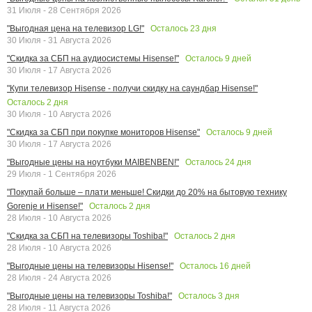
31 Июля - 28 Сентября 2026
Осталось
23
дня
"Выгодная цена на телевизор LG!"
30 Июля - 31 Августа 2026
Осталось
9
дней
"Скидка за СБП на аудиосистемы Hisense!"
30 Июля - 17 Августа 2026
"Купи телевизор Hisense - получи скидку на саундбар Hisense!"
Осталось
2
дня
30 Июля - 10 Августа 2026
Осталось
9
дней
"Скидка за СБП при покупке мониторов Hisense"
30 Июля - 17 Августа 2026
Осталось
24
дня
"Выгодные цены на ноутбуки MAIBENBEN!"
29 Июля - 1 Сентября 2026
"Покупай больше – плати меньше! Скидки до 20% на бытовую технику
Осталось
2
дня
Gorenje и Hisense!"
28 Июля - 10 Августа 2026
Осталось
2
дня
"Скидка за СБП на телевизоры Toshiba!"
28 Июля - 10 Августа 2026
Осталось
16
дней
"Выгодные цены на телевизоры Hisense!"
28 Июля - 24 Августа 2026
Осталось
3
дня
"Выгодные цены на телевизоры Toshiba!"
28 Июля - 11 Августа 2026