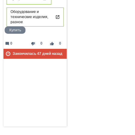
Оборудование и
технические изделия,
разное
Купить
mode_comment
thumb_down
thumb_up
0
0
0
Закончилась
47
дней назад