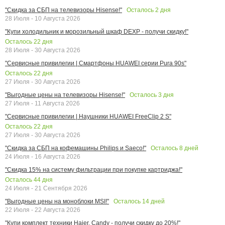
Осталось
2
дня
"Скидка за СБП на телевизоры Hisense!"
28 Июля - 10 Августа 2026
"Купи холодильник и морозильный шкаф DEXP - получи скидку!"
Осталось
22
дня
28 Июля - 30 Августа 2026
"Сервисные привилегии | Смартфоны HUAWEI серии Pura 90s"
Осталось
22
дня
27 Июля - 30 Августа 2026
Осталось
3
дня
"Выгодные цены на телевизоры Hisense!"
27 Июля - 11 Августа 2026
"Сервисные привилегии | Наушники HUAWEI FreeClip 2 S"
Осталось
22
дня
27 Июля - 30 Августа 2026
Осталось
8
дней
"Скидка за СБП на кофемашины Philips и Saeco!"
24 Июля - 16 Августа 2026
"Скидка 15% на систему фильтрации при покупке картриджа!"
Осталось
44
дня
24 Июля - 21 Сентября 2026
Осталось
14
дней
"Выгодные цены на моноблоки MSI!"
22 Июля - 22 Августа 2026
"Купи комплект техники Haier, Candy - получи скидку до 20%!"