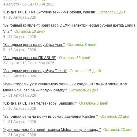
4 Августа - 30 Сентября 2026
Осталось
2
дня
"Скидка за СБП на бытовую технику Hotpoint, Indesit!"
4 - 10 Августа 2026
"Выгодный комплект: ирригатор DEXP и электрическая зубная щетка Longa
Осталось
10
дней
Vita!"
4 - 18 Августа 2026
Осталось
8
дней
"Выгодные цены на ноутбуки Acer!"
3 - 16 Августа 2026
Осталось
36
дней
"Выгодные цены на ПК ASUS!"
3 Августа - 13 Сентября 2026
Осталось
15
дней
"Выгодные цены на ноутбуки Tecno!"
3 - 23 Августа 2026
"Купи стиральную и сушильную машины с соединительным элементом
Осталось
23
дня
Midea или Toshiba — получи скидку!"
1 - 31 Августа 2026
Осталось
8
дней
"Скидка за СБП на телевизоры Samsung!"
1 - 16 Августа 2026
Осталось
23
дня
"Выгодная цена на мойку высокого давления Karcher!"
1 - 31 Августа 2026
Осталось
23
дня
"Купи комплект бытовой техники Midea - получи скидку!"
1 - 31 Августа 2026