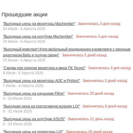
Прошедшие акции
Закончилась
3
дня назад
"Выгодные цены на мониторы Machenike!"
24 Июля - 6 Августа 2026
Закончилась
3
дня назад
"Выгодные цены на ноутбуки Machenike!"
24 Июля - 6 Августа 2026
"Выгодный комплект! Купи мобильный кондиционер в комплекте с оконным
Закончилась
5
дней назад
адаптером Ballu и получи скидку"
15 Июля - 4 Августа 2026
Закончилась
3
дня назад
"Скидка при покупке монитора и мини ПК Tecno!"
9 Июля - 6 Августа 2026
Закончилась
5
дней назад
"Выгодные цены на мониторы AOC и Philips!"
7 Июля - 4 Августа 2026
Закончилась
20
дней назад
"Выгодные цены на наушники Fifine"
6 - 20 Июля 2026
Закончилась
9
дней назад
"Выгодная цена на портативную колонку LG!"
6 - 31 Июля 2026
Закончилась
21
день назад
"Выгодные цены на ноутбуки ASUS!"
6 - 19 Июля 2026
Закончилась
20
дней назад
"Выгодные цены на проекторы LG!"