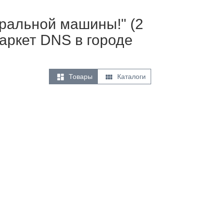
иральной машины!" (2
аркет DNS в городе


Товары
Каталоги