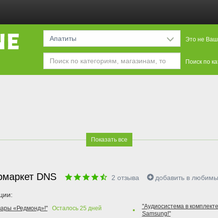
Апатиты
Это не Ваш
Поиск по к
Показать все
рмаркет DNS
2
отзыва
добавить в любим
ции:
"Аудиосистема в комплекте
вары «Редмонд»!"
Осталось
25
дней
Samsung!"