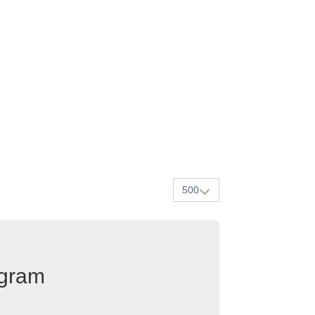
500
egram