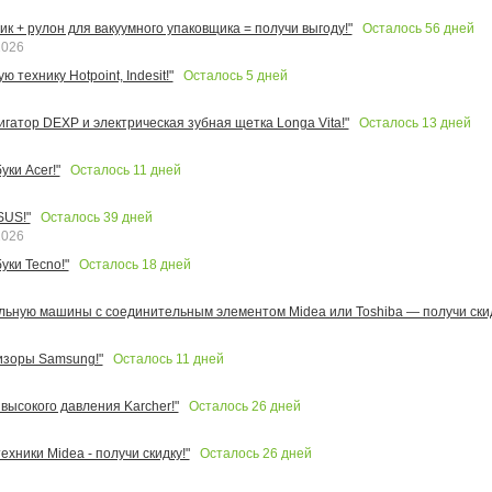
Осталось
56
дней
к + рулон для вакуумного упаковщика = получи выгоду!"
2026
Осталось
5
дней
 технику Hotpoint, Indesit!"
Осталось
13
дней
игатор DEXP и электрическая зубная щетка Longa Vita!"
Осталось
11
дней
ки Acer!"
Осталось
39
дней
SUS!"
2026
Осталось
18
дней
уки Tecno!"
льную машины с соединительным элементом Midea или Toshiba — получи скид
Осталось
11
дней
изоры Samsung!"
Осталось
26
дней
высокого давления Karcher!"
Осталось
26
дней
ехники Midea - получи скидку!"