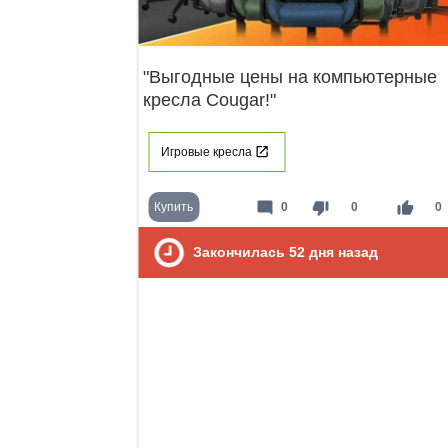
"Выгодные цены на компьютерные
кресла Cougar!"
Игровые кресла
mode_comment
thumb_down
thumb_up
Купить
0
0
0
Закончилась
52
дня назад