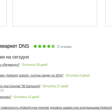
рмаркет DNS
2
отзыва
ии на сегодня
Осталось
26
дней
ы «Редмонд»!"
Осталось
5
дней
o, Hotpoint, Indesit - получи скидку до 30%!"
Осталось
27
дней
те при покупке ТВ Samsung!"
026
Осталось
12
дней
изоры!"
поверхность Hotpoint при покупке духового шкафа или холодильника Hotpoint!