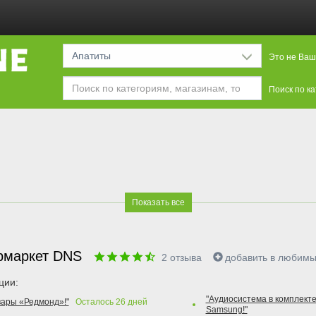
Апатиты
Это не Ваш
Поиск по к
Показать все
рмаркет DNS
2
отзыва
добавить в любим
ции:
"Аудиосистема в комплекте
вары «Редмонд»!"
Осталось
26
дней
Samsung!"