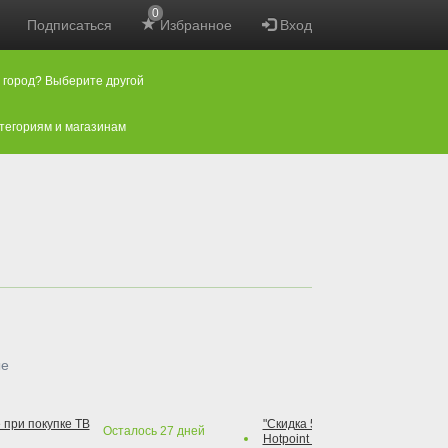
0
Подписаться
Избранное
Вход
 город? Выберите другой
атегориям и магазинам
ые
 при покупке ТВ
"Скидка 50% на варочную повер
Осталось
27
дней
Hotpoint при покупке духового 