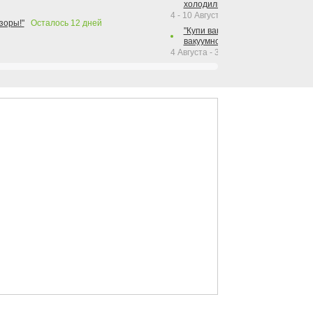
холодильника Hotpoint!"
4 - 10 Августа 2026
зоры!"
Осталось
12
дней
"Купи вакуумный упаковщик + р
вакуумного упаковщика = получи
4 Августа - 30 Сентября 2026