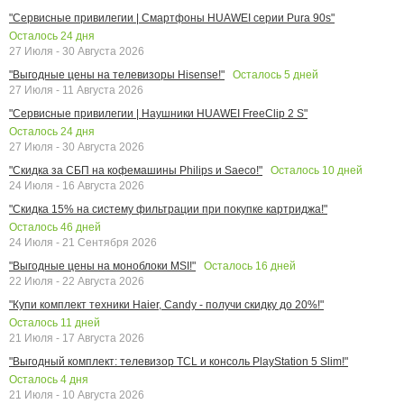
"Сервисные привилегии | Смартфоны HUAWEI серии Pura 90s"
Осталось
24
дня
27 Июля - 30 Августа 2026
Осталось
5
дней
"Выгодные цены на телевизоры Hisense!"
27 Июля - 11 Августа 2026
"Сервисные привилегии | Наушники HUAWEI FreeClip 2 S"
Осталось
24
дня
27 Июля - 30 Августа 2026
Осталось
10
дней
"Скидка за СБП на кофемашины Philips и Saeco!"
24 Июля - 16 Августа 2026
"Скидка 15% на систему фильтрации при покупке картриджа!"
Осталось
46
дней
24 Июля - 21 Сентября 2026
Осталось
16
дней
"Выгодные цены на моноблоки MSI!"
22 Июля - 22 Августа 2026
"Купи комплект техники Haier, Candy - получи скидку до 20%!"
Осталось
11
дней
21 Июля - 17 Августа 2026
"Выгодный комплект: телевизор TCL и консоль PlayStation 5 Slim!"
Осталось
4
дня
21 Июля - 10 Августа 2026