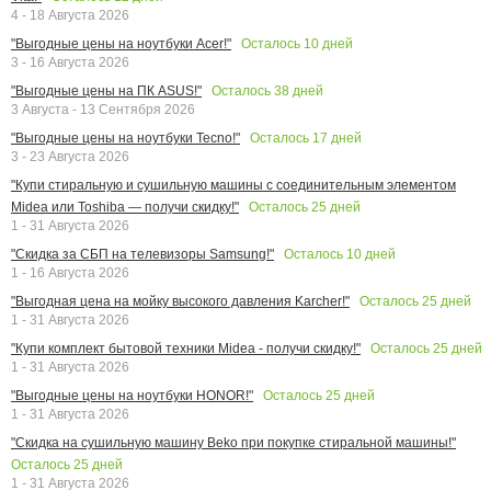
4 - 18 Августа 2026
Осталось
10
дней
"Выгодные цены на ноутбуки Acer!"
3 - 16 Августа 2026
Осталось
38
дней
"Выгодные цены на ПК ASUS!"
3 Августа - 13 Сентября 2026
Осталось
17
дней
"Выгодные цены на ноутбуки Tecno!"
3 - 23 Августа 2026
"Купи стиральную и сушильную машины с соединительным элементом
Осталось
25
дней
Midea или Toshiba — получи скидку!"
1 - 31 Августа 2026
Осталось
10
дней
"Скидка за СБП на телевизоры Samsung!"
1 - 16 Августа 2026
Осталось
25
дней
"Выгодная цена на мойку высокого давления Karcher!"
1 - 31 Августа 2026
Осталось
25
дней
"Купи комплект бытовой техники Midea - получи скидку!"
1 - 31 Августа 2026
Осталось
25
дней
"Выгодные цены на ноутбуки HONOR!"
1 - 31 Августа 2026
"Скидка на сушильную машину Beko при покупке стиральной машины!"
Осталось
25
дней
1 - 31 Августа 2026