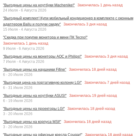
Закончилась
1
день назад
"Выгодные цены на ноутбуки Machenike!"
24 Июля - 6 Августа 2026
"Выгодный комплект! Купи мобильный кондиционер в комплекте с оконным
Закончилась
3
дня назад
адаптером Ballu и получи скидку"
15 Июля - 4 Августа 2026
"Скидка при покупке монитора и мини ПК Tecno!"
Закончилась
1
день назад
9 Июля - 6 Августа 2026
Закончилась
3
дня назад
"Выгодные цены на мониторы AOC и Philips!"
7 Июля - 4 Августа 2026
Закончилась
18
дней назад
"Выгодные цены на наушники Fifine"
6 - 20 Июля 2026
Закончилась
7
дней назад
"Выгодная цена на портативную колонку LG!"
6 - 31 Июля 2026
Закончилась
19
дней назад
"Выгодные цены на ноутбуки ASUS!"
6 - 19 Июля 2026
Закончилась
18
дней назад
"Выгодные цены на проекторы LG!"
3 - 20 Июля 2026
Закончилась
18
дней назад
"Выгодные цены на корпуса MSI!"
3 - 20 Июля 2026
Закончилась
18
дней назад
"Выгодные цены на офисные кресла Cougar!"