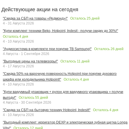
Действующие акции на сегодня
Осталось
25
дней
"Скидка за СБП на товары «Редмонд»!"
4 - 31 Августа 2026
"Купи комплект техники Beko, Hotpoint, Indesit - получи скидку до 30%!"
Осталось
4
дня
4 - 10 Августа 2026
Осталось
26
дней
"Аудиосистема в комплекте при покупке ТВ Samsung!"
4 Августа - 1 Сентября 2026
Осталось
11
дней
"Выгодные цены на телевизоры!"
4 - 17 Августа 2026
"Скидка 50% на варочную поверхность Hotpoint при покупке духового
Осталось
4
дня
шкафа или холодильника Hotpoint!"
4 - 10 Августа 2026
"Купи вакуумный упаковщик + рулон для вакуумного упаковщика = получи
Осталось
55
дней
выгоду!"
4 Августа - 30 Сентября 2026
Осталось
4
дня
"Скидка за СБП на бытовую технику Hotpoint, Indesit!"
4 - 10 Августа 2026
"Выгодный комплект: ирригатор DEXP и электрическая зубная щетка Longa
Осталось
12
дней
Vita!"