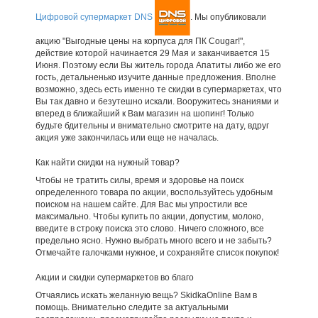
Цифровой супермаркет DNS
. Мы опубликовали
акцию "Выгодные цены на корпуса для ПК Cougar!",
действие которой начинается 29 Мая и заканчивается 15
Июня. Поэтому если Вы житель города Апатиты либо же его
гость, детальненько изучите данные предложения. Вполне
возможно, здесь есть именно те скидки в супермаркетах, что
Вы так давно и безутешно искали. Вооружитесь знаниями и
вперед в ближайший к Вам магазин на шопинг! Только
будьте бдительны и внимательно смотрите на дату, вдруг
акция уже закончилась или еще не началась.
Как найти скидки на нужный товар?
Чтобы не тратить силы, время и здоровье на поиск
определенного товара по акции, воспользуйтесь удобным
поиском на нашем сайте. Для Вас мы упростили все
максимально. Чтобы купить по акции, допустим, молоко,
введите в строку поиска это слово. Ничего сложного, все
предельно ясно. Нужно выбрать много всего и не забыть?
Отмечайте галочками нужное, и сохраняйте список покупок!
Акции и скидки супермаркетов во благо
Отчаялись искать желанную вещь? SkidkaOnline Вам в
помощь. Внимательно следите за актуальными