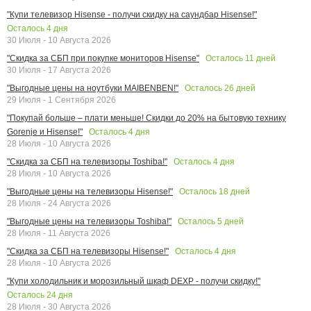
"Купи телевизор Hisense - получи скидку на саундбар Hisense!"
Осталось
4
дня
30 Июля - 10 Августа 2026
Осталось
11
дней
"Скидка за СБП при покупке мониторов Hisense"
30 Июля - 17 Августа 2026
Осталось
26
дней
"Выгодные цены на ноутбуки MAIBENBEN!"
29 Июля - 1 Сентября 2026
"Покупай больше – плати меньше! Скидки до 20% на бытовую технику
Осталось
4
дня
Gorenje и Hisense!"
28 Июля - 10 Августа 2026
Осталось
4
дня
"Скидка за СБП на телевизоры Toshiba!"
28 Июля - 10 Августа 2026
Осталось
18
дней
"Выгодные цены на телевизоры Hisense!"
28 Июля - 24 Августа 2026
Осталось
5
дней
"Выгодные цены на телевизоры Toshiba!"
28 Июля - 11 Августа 2026
Осталось
4
дня
"Скидка за СБП на телевизоры Hisense!"
28 Июля - 10 Августа 2026
"Купи холодильник и морозильный шкаф DEXP - получи скидку!"
Осталось
24
дня
28 Июля - 30 Августа 2026