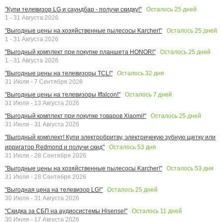
Осталось
25
дней
"Купи телевизор LG и саундбар - получи скидку!"
1 - 31 Августа 2026
Осталось
25
дней
"Выгодные цены на хозяйственные пылесосы Karcher!"
1 - 31 Августа 2026
Осталось
25
дней
"Выгодный комплект при покупке планшета HONOR!"
1 - 31 Августа 2026
Осталось
32
дня
"Выгодные цены на телевизоры TCL!"
31 Июля - 7 Сентября 2026
Осталось
7
дней
"Выгодные цены на телевизоры Iffalcon!"
31 Июля - 13 Августа 2026
Осталось
25
дней
"Выгодный комплект при покупке товаров Xiaomi!"
31 Июля - 31 Августа 2026
"Выгодный комплект! Купи электробритву, электричекую зубную щетку или
Осталось
53
дня
ирригатор Redmond и получи скид"
31 Июля - 28 Сентября 2026
Осталось
53
дня
"Выгодные цены на хозяйственные пылесосы Karcher!"
31 Июля - 28 Сентября 2026
Осталось
25
дней
"Выгодная цена на телевизор LG!"
30 Июля - 31 Августа 2026
Осталось
11
дней
"Скидка за СБП на аудиосистемы Hisense!"
30 Июля - 17 Августа 2026