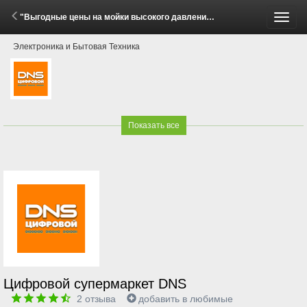
"Выгодные цены на мойки высокого давления Bort!" (23 Мая - 15 Июня 2026)
Пере
Электроника и Бытовая Техника
меню
Показать все
Цифровой супермаркет DNS
2
отзыва
добавить в любимые