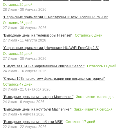
Осталось
25
дней
28 Июля - 30 Августа 2026
"Сервисные привилегии | Смартфоны HUAWEI серии Pura 90s"
Осталось
25
дней
27 Июля - 30 Августа 2026
Осталось
6
дней
"Выгодные цены на телевизоры Hisense!"
27 Июля - 11 Августа 2026
"Сервисные привилегии | Наушники HUAWEI FreeClip 2 S"
Осталось
25
дней
27 Июля - 30 Августа 2026
Осталось
11
дней
"Скидка за СБП на кофемашины Philips и Saeco!"
24 Июля - 16 Августа 2026
"Скидка 15% на систему фильтрации при покупке картриджа!"
Осталось
47
дней
24 Июля - 21 Сентября 2026
Заканчивается сегодня
"Выгодные цены на мониторы Machenike!"
24 Июля - 6 Августа 2026
Заканчивается сегодня
"Выгодные цены на ноутбуки Machenike!"
24 Июля - 6 Августа 2026
Осталось
17
дней
"Выгодные цены на моноблоки MSI!"
22 Июля - 22 Августа 2026