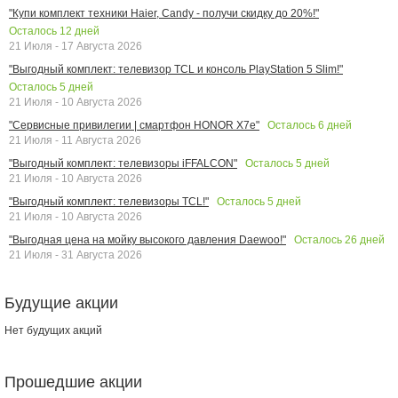
"Купи комплект техники Haier, Candy - получи скидку до 20%!"
Осталось
12
дней
21 Июля - 17 Августа 2026
"Выгодный комплект: телевизор TCL и консоль PlayStation 5 Slim!"
Осталось
5
дней
21 Июля - 10 Августа 2026
Осталось
6
дней
"Сервисные привилегии | смартфон HONOR X7e"
21 Июля - 11 Августа 2026
Осталось
5
дней
"Выгодный комплект: телевизоры iFFALCON"
21 Июля - 10 Августа 2026
Осталось
5
дней
"Выгодный комплект: телевизоры TCL!"
21 Июля - 10 Августа 2026
Осталось
26
дней
"Выгодная цена на мойку высокого давления Daewoo!"
21 Июля - 31 Августа 2026
Будущие акции
Нет будущих акций
Прошедшие акции