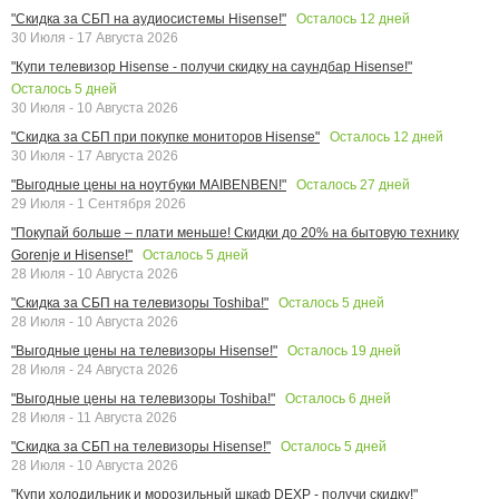
Осталось
12
дней
"Скидка за СБП на аудиосистемы Hisense!"
30 Июля - 17 Августа 2026
"Купи телевизор Hisense - получи скидку на саундбар Hisense!"
Осталось
5
дней
30 Июля - 10 Августа 2026
Осталось
12
дней
"Скидка за СБП при покупке мониторов Hisense"
30 Июля - 17 Августа 2026
Осталось
27
дней
"Выгодные цены на ноутбуки MAIBENBEN!"
29 Июля - 1 Сентября 2026
"Покупай больше – плати меньше! Скидки до 20% на бытовую технику
Осталось
5
дней
Gorenje и Hisense!"
28 Июля - 10 Августа 2026
Осталось
5
дней
"Скидка за СБП на телевизоры Toshiba!"
28 Июля - 10 Августа 2026
Осталось
19
дней
"Выгодные цены на телевизоры Hisense!"
28 Июля - 24 Августа 2026
Осталось
6
дней
"Выгодные цены на телевизоры Toshiba!"
28 Июля - 11 Августа 2026
Осталось
5
дней
"Скидка за СБП на телевизоры Hisense!"
28 Июля - 10 Августа 2026
"Купи холодильник и морозильный шкаф DEXP - получи скидку!"