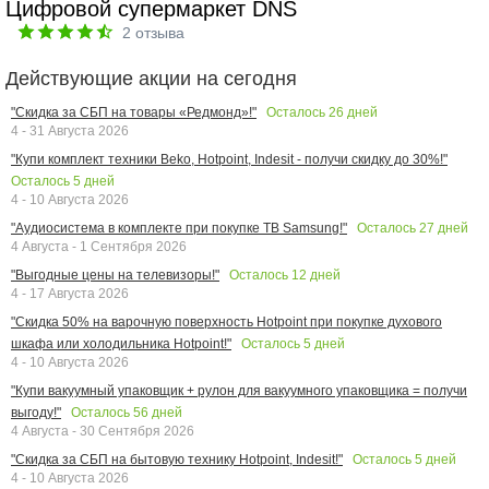
Цифровой супермаркет DNS
2
отзыва
Действующие акции на сегодня
Осталось
26
дней
"Скидка за СБП на товары «Редмонд»!"
4 - 31 Августа 2026
"Купи комплект техники Beko, Hotpoint, Indesit - получи скидку до 30%!"
Осталось
5
дней
4 - 10 Августа 2026
Осталось
27
дней
"Аудиосистема в комплекте при покупке ТВ Samsung!"
4 Августа - 1 Сентября 2026
Осталось
12
дней
"Выгодные цены на телевизоры!"
4 - 17 Августа 2026
"Скидка 50% на варочную поверхность Hotpoint при покупке духового
Осталось
5
дней
шкафа или холодильника Hotpoint!"
4 - 10 Августа 2026
"Купи вакуумный упаковщик + рулон для вакуумного упаковщика = получи
Осталось
56
дней
выгоду!"
4 Августа - 30 Сентября 2026
Осталось
5
дней
"Скидка за СБП на бытовую технику Hotpoint, Indesit!"
4 - 10 Августа 2026