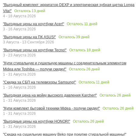
"Выгодный комплект: ирригатор DEXP и электрическая зубная щетка Longa
Осталось
13
дней
Vita!"
4 - 18 Августа 2026
Осталось
11
дней
"Выгодные цены на ноутбуки Acer!"
3 - 16 Августа 2026
Осталось
39
дней
"Выгодные цены на ПК ASUS!"
3 Августа - 13 Сентября 2026
Осталось
18
дней
"Выгодные цены на ноутбуки Tecno!"
3 - 23 Августа 2026
"Купи стиральную и сушильную машины с соединительным элементом
Осталось
26
дней
Midea или Toshiba — получи скидку!"
1 - 31 Августа 2026
Осталось
11
дней
"Скидка за СБП на телевизоры Samsung!"
1 - 16 Августа 2026
Осталось
26
дней
"Выгодная цена на мойку высокого давления Karcher!"
1 - 31 Августа 2026
Осталось
26
дней
"Купи комплект бытовой техники Midea - получи скидку!"
1 - 31 Августа 2026
Осталось
26
дней
"Выгодные цены на ноутбуки HONOR!"
1 - 31 Августа 2026
"Скидка на сушильную машину Beko при покупке стиральной машины!"