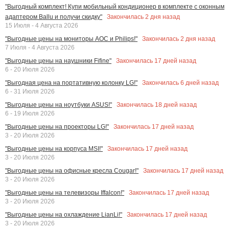
"Выгодный комплект! Купи мобильный кондиционер в комплекте с оконным
Закончилась
2
дня назад
адаптером Ballu и получи скидку"
15 Июля - 4 Августа 2026
Закончилась
2
дня назад
"Выгодные цены на мониторы AOC и Philips!"
7 Июля - 4 Августа 2026
Закончилась
17
дней назад
"Выгодные цены на наушники Fifine"
6 - 20 Июля 2026
Закончилась
6
дней назад
"Выгодная цена на портативную колонку LG!"
6 - 31 Июля 2026
Закончилась
18
дней назад
"Выгодные цены на ноутбуки ASUS!"
6 - 19 Июля 2026
Закончилась
17
дней назад
"Выгодные цены на проекторы LG!"
3 - 20 Июля 2026
Закончилась
17
дней назад
"Выгодные цены на корпуса MSI!"
3 - 20 Июля 2026
Закончилась
17
дней назад
"Выгодные цены на офисные кресла Cougar!"
3 - 20 Июля 2026
Закончилась
17
дней назад
"Выгодные цены на телевизоры Iffalcon!"
3 - 20 Июля 2026
Закончилась
17
дней назад
"Выгодные цены на охлаждение LianLi!"
3 - 20 Июля 2026