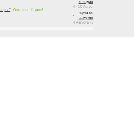
холодильника Hotpoint!"
4 - 10 Августа 2026
зоры!"
Осталось
11
дней
"Купи вакуумный упаковщик + р
вакуумного упаковщика = получи
4 Августа - 30 Сентября 2026