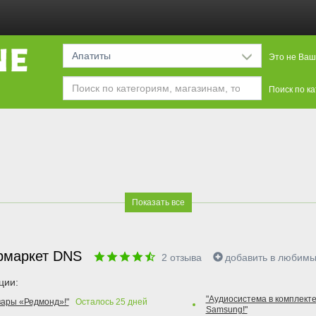
Апатиты
Это не Ваш
Поиск по к
Показать все
рмаркет DNS
2
отзыва
добавить в любим
ции:
"Аудиосистема в комплекте
вары «Редмонд»!"
Осталось
25
дней
Samsung!"