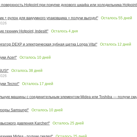
поверхность Hotpoint при покупке духового шкафа или холодильника Hotpoint!
Осталось
55
дней
к + рулон для вакуумного упаковщика = получи выгоду!"
2026
Осталось
4
дня
 технику Hotpoint, Indesit!"
Осталось
12
дней
игатор DEXP и электрическая зубная щетка Longa Vita!"
Осталось
10
дней
ки Acer!"
Осталось
38
дней
SUS!"
2026
Осталось
17
дней
уки Tecno!"
льную машины с соединительным элементом Midea или Toshiba — получи скид
Осталось
10
дней
изоры Samsung!"
Осталось
25
дней
высокого давления Karcher!"
Осталось
25
дней
ехники Midea - получи скидку!"