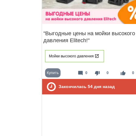
"Выгодные цены на мойки высокого
давления Elitech!"
Мойки высокого давления
mode_comment
thumb_down
thumb_up
Купить
0
0
0
Закончилась
54
дня назад