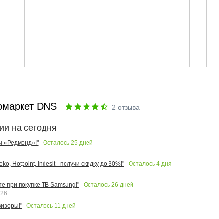
рмаркет DNS
2
отзыва
ии на сегодня
Осталось
25
дней
ы «Редмонд»!"
Осталось
4
дня
o, Hotpoint, Indesit - получи скидку до 30%!"
Осталось
26
дней
те при покупке ТВ Samsung!"
026
Осталось
11
дней
изоры!"