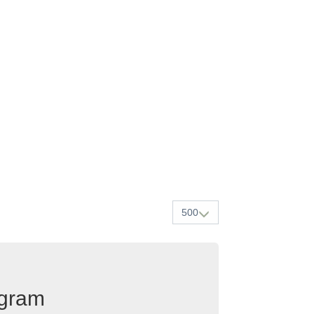
500
egram