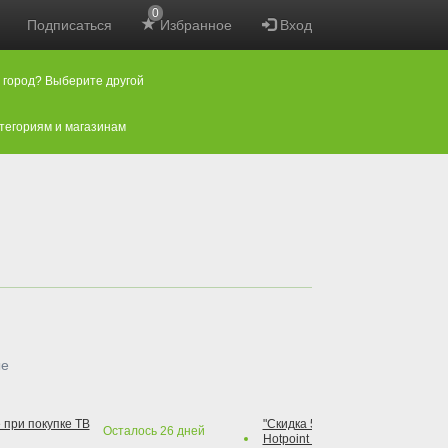
0
Подписаться
Избранное
Вход
 город? Выберите другой
атегориям и магазинам
ые
 при покупке ТВ
"Скидка 50% на варочную повер
Осталось
26
дней
Hotpoint при покупке духового 