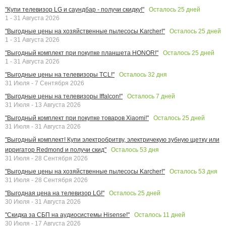
Осталось
25
дней
"Купи телевизор LG и саундбар - получи скидку!"
1 - 31 Августа 2026
Осталось
25
дней
"Выгодные цены на хозяйственные пылесосы Karcher!"
1 - 31 Августа 2026
Осталось
25
дней
"Выгодный комплект при покупке планшета HONOR!"
1 - 31 Августа 2026
Осталось
32
дня
"Выгодные цены на телевизоры TCL!"
31 Июля - 7 Сентября 2026
Осталось
7
дней
"Выгодные цены на телевизоры Iffalcon!"
31 Июля - 13 Августа 2026
Осталось
25
дней
"Выгодный комплект при покупке товаров Xiaomi!"
31 Июля - 31 Августа 2026
"Выгодный комплект! Купи электробритву, электричекую зубную щетку или
Осталось
53
дня
ирригатор Redmond и получи скид"
31 Июля - 28 Сентября 2026
Осталось
53
дня
"Выгодные цены на хозяйственные пылесосы Karcher!"
31 Июля - 28 Сентября 2026
Осталось
25
дней
"Выгодная цена на телевизор LG!"
30 Июля - 31 Августа 2026
Осталось
11
дней
"Скидка за СБП на аудиосистемы Hisense!"
30 Июля - 17 Августа 2026