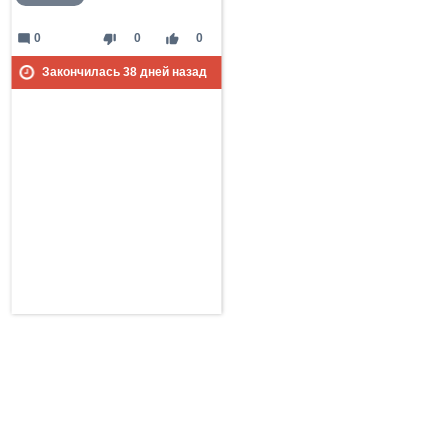
mode_comment
thumb_down
thumb_up
0
0
0
Закончилась
38
дней назад