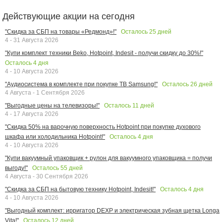
Действующие акции на сегодня
Осталось
25
дней
"Скидка за СБП на товары «Редмонд»!"
4 - 31 Августа 2026
"Купи комплект техники Beko, Hotpoint, Indesit - получи скидку до 30%!"
Осталось
4
дня
4 - 10 Августа 2026
Осталось
26
дней
"Аудиосистема в комплекте при покупке ТВ Samsung!"
4 Августа - 1 Сентября 2026
Осталось
11
дней
"Выгодные цены на телевизоры!"
4 - 17 Августа 2026
"Скидка 50% на варочную поверхность Hotpoint при покупке духового
Осталось
4
дня
шкафа или холодильника Hotpoint!"
4 - 10 Августа 2026
"Купи вакуумный упаковщик + рулон для вакуумного упаковщика = получи
Осталось
55
дней
выгоду!"
4 Августа - 30 Сентября 2026
Осталось
4
дня
"Скидка за СБП на бытовую технику Hotpoint, Indesit!"
4 - 10 Августа 2026
"Выгодный комплект: ирригатор DEXP и электрическая зубная щетка Longa
Осталось
12
дней
Vita!"