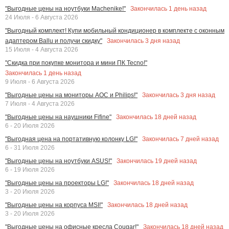
Закончилась
1
день назад
"Выгодные цены на ноутбуки Machenike!"
24 Июля - 6 Августа 2026
"Выгодный комплект! Купи мобильный кондиционер в комплекте с оконным
Закончилась
3
дня назад
адаптером Ballu и получи скидку"
15 Июля - 4 Августа 2026
"Скидка при покупке монитора и мини ПК Tecno!"
Закончилась
1
день назад
9 Июля - 6 Августа 2026
Закончилась
3
дня назад
"Выгодные цены на мониторы AOC и Philips!"
7 Июля - 4 Августа 2026
Закончилась
18
дней назад
"Выгодные цены на наушники Fifine"
6 - 20 Июля 2026
Закончилась
7
дней назад
"Выгодная цена на портативную колонку LG!"
6 - 31 Июля 2026
Закончилась
19
дней назад
"Выгодные цены на ноутбуки ASUS!"
6 - 19 Июля 2026
Закончилась
18
дней назад
"Выгодные цены на проекторы LG!"
3 - 20 Июля 2026
Закончилась
18
дней назад
"Выгодные цены на корпуса MSI!"
3 - 20 Июля 2026
Закончилась
18
дней назад
"Выгодные цены на офисные кресла Cougar!"