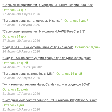
"Сервисные привилегии | Смартфоны HUAWEI серии Pura 90s"
Осталось
24
дня
27 Июля - 30 Августа 2026
Осталось
5
дней
"Выгодные цены на телевизоры Hisense!"
27 Июля - 11 Августа 2026
"Сервисные привилегии | Наушники HUAWEI FreeClip 2 S"
Осталось
24
дня
27 Июля - 30 Августа 2026
Осталось
10
дней
"Скидка за СБП на кофемашины Philips и Saeco!"
24 Июля - 16 Августа 2026
"Скидка 15% на систему фильтрации при покупке картриджа!"
Осталось
46
дней
24 Июля - 21 Сентября 2026
Осталось
16
дней
"Выгодные цены на моноблоки MSI!"
22 Июля - 22 Августа 2026
"Купи комплект техники Haier, Candy - получи скидку до 20%!"
Осталось
11
дней
21 Июля - 17 Августа 2026
"Выгодный комплект: телевизор TCL и консоль PlayStation 5 Slim!"
Осталось
4
дня
21 Июля - 10 Августа 2026