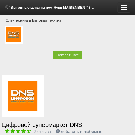
"Выгодные цены на ноутбуки MAIBENBEN!" (28 Мая - 30 Июня 2026)
Пере
Электроника и Бытовая Техника
меню
Показать все
Цифровой супермаркет DNS
2
отзыва
добавить в любимые