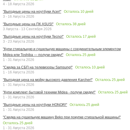
4 - 18 Августа 2026
Осталось
10
дней
"Выгодные цены на ноутбуки Acer!"
3 - 16 Августа 2026
Осталось
38
дней
"Выгодные цены на ПК ASUS!"
3 Августа - 13 Сентября 2026
Осталось
17
дней
"Выгодные цены на ноутбуки Tecno!"
3 - 23 Августа 2026
"Купи стиральную и сушильную машины с соединительным элементом
Осталось
25
дней
Midea или Toshiba — получи скидку!"
1 - 31 Августа 2026
Осталось
10
дней
"Скидка за СБП на телевизоры Samsung!"
1 - 16 Августа 2026
Осталось
25
дней
"Выгодная цена на мойку высокого давления Karcher!"
1 - 31 Августа 2026
Осталось
25
дней
"Купи комплект бытовой техники Midea - получи скидку!"
1 - 31 Августа 2026
Осталось
25
дней
"Выгодные цены на ноутбуки HONOR!"
1 - 31 Августа 2026
"Скидка на сушильную машину Beko при покупке стиральной машины!"
Осталось
25
дней
1 - 31 Августа 2026