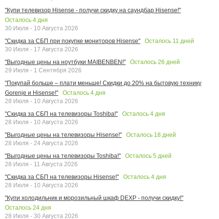
"Купи телевизор Hisense - получи скидку на саундбар Hisense!"
Осталось
4
дня
30 Июля - 10 Августа 2026
Осталось
11
дней
"Скидка за СБП при покупке мониторов Hisense"
30 Июля - 17 Августа 2026
Осталось
26
дней
"Выгодные цены на ноутбуки MAIBENBEN!"
29 Июля - 1 Сентября 2026
"Покупай больше – плати меньше! Скидки до 20% на бытовую технику
Осталось
4
дня
Gorenje и Hisense!"
28 Июля - 10 Августа 2026
Осталось
4
дня
"Скидка за СБП на телевизоры Toshiba!"
28 Июля - 10 Августа 2026
Осталось
18
дней
"Выгодные цены на телевизоры Hisense!"
28 Июля - 24 Августа 2026
Осталось
5
дней
"Выгодные цены на телевизоры Toshiba!"
28 Июля - 11 Августа 2026
Осталось
4
дня
"Скидка за СБП на телевизоры Hisense!"
28 Июля - 10 Августа 2026
"Купи холодильник и морозильный шкаф DEXP - получи скидку!"
Осталось
24
дня
28 Июля - 30 Августа 2026