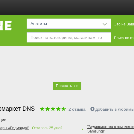
Апатиты
Это не Ваш
Поиск по к
Показать все
рмаркет DNS
2
отзыва
добавить в любим
ции:
"Аудиосистема в комплекте
вары «Редмонд»!"
Осталось
25
дней
Samsung!"