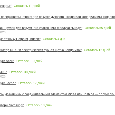
Осталось
11
дней
изоры!"
поверхность Hotpoint при покупке духового шкафа или холодильника Hotpoint!
Осталось
55
дней
к + рулон для вакуумного упаковщика = получи выгоду!"
2026
Осталось
4
дня
 технику Hotpoint, Indesit!"
Осталось
12
дней
игатор DEXP и электрическая зубная щетка Longa Vita!"
Осталось
10
дней
ки Acer!"
Осталось
38
дней
SUS!"
2026
Осталось
17
дней
уки Tecno!"
льную машины с соединительным элементом Midea или Toshiba — получи скид
Осталось
10
дней
изоры Samsung!"