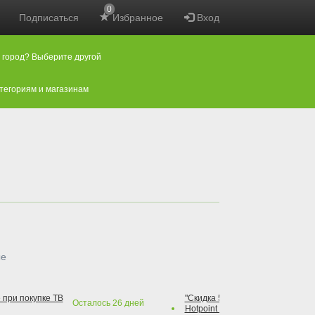
0
Подписаться
Избранное
Вход
 город? Выберите другой
атегориям и магазинам
ые
 при покупке ТВ
"Скидка 50% на варочную повер
Осталось
26
дней
Hotpoint при покупке духового 