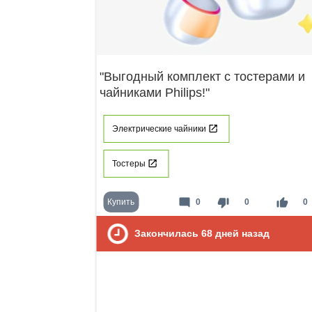
"Выгодный комплект с тостерами и
чайниками Philips!"
Электрические чайники
Тостеры
mode_comment
thumb_down
thumb_up
Купить
0
0
0
Закончилась
68
дней назад