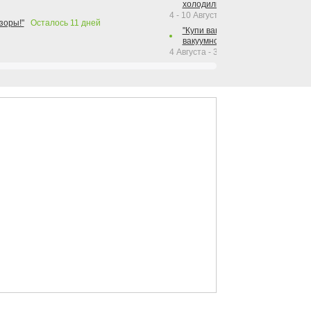
холодильника Hotpoint!"
4 - 10 Августа 2026
зоры!"
Осталось
11
дней
"Купи вакуумный упаковщик + р
вакуумного упаковщика = получи
4 Августа - 30 Сентября 2026