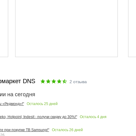
рмаркет DNS
2
отзыва
ии на сегодня
Осталось
25
дней
ы «Редмонд»!"
Осталось
4
дня
o, Hotpoint, Indesit - получи скидку до 30%!"
Осталось
26
дней
те при покупке ТВ Samsung!"
026