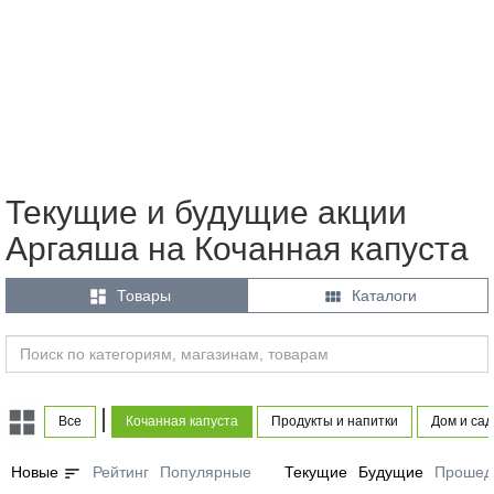
Текущие и будущие акции
Аргаяша на Кочанная капуста


Товары
Каталоги
|
Все
Кочанная капуста
Продукты и напитки
Дом и сад
sort
Новые
Рейтинг
Популярные
Текущие
Будущие
Прошед