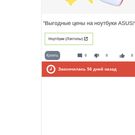
"Выгодные цены на ноутбуки ASUS!
Ноутбуки (Лэптопы)
mode_comment
thumb_down
thumb_up
Купить
0
0
0
Закончилась
56
дней назад