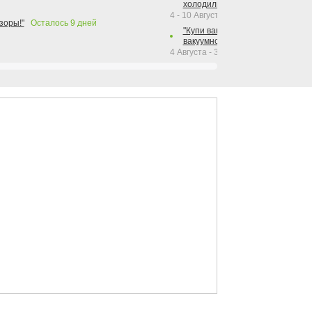
холодильника Hotpoint!"
4 - 10 Августа 2026
зоры!"
Осталось
9
дней
"Купи вакуумный упаковщик + р
вакуумного упаковщика = получи
4 Августа - 30 Сентября 2026