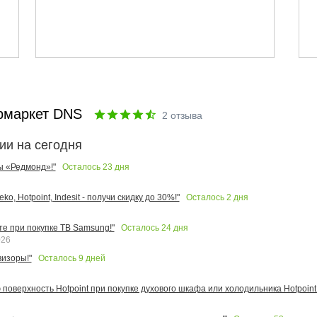
рмаркет DNS
2
отзыва
ии на сегодня
Осталось
23
дня
ы «Редмонд»!"
Осталось
2
дня
o, Hotpoint, Indesit - получи скидку до 30%!"
Осталось
24
дня
те при покупке ТВ Samsung!"
026
Осталось
9
дней
изоры!"
поверхность Hotpoint при покупке духового шкафа или холодильника Hotpoint!