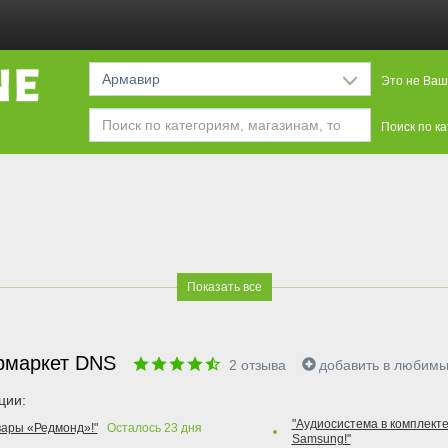
Армавир
Это не Ваш
Поиск по к
Показать все
рмаркет DNS
2
отзыва
добавить в любим
ции:
"Аудиосистема в комплекте
вары «Редмонд»!"
Осталось
23
дня
Samsung!"