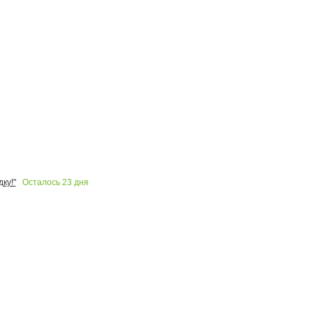
Осталось
23
дня
ку!"