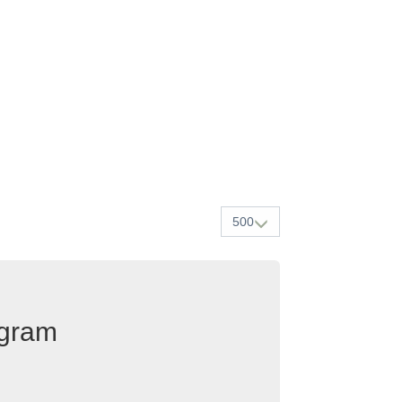
500
egram