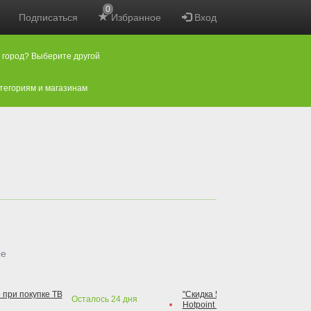
0
Подписаться
Избранное
Вход
 город? Выберите другой
атегориям и магазинам
ые
 при покупке ТВ
"Скидка 50% на варочную повер
Осталось
24
дня
Hotpoint при покупке духового 