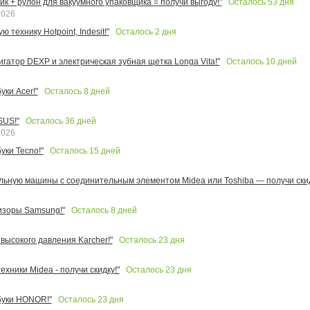
Осталось
53
дня
к + рулон для вакуумного упаковщика = получи выгоду!"
2026
Осталось
2
дня
 технику Hotpoint, Indesit!"
Осталось
10
дней
игатор DEXP и электрическая зубная щетка Longa Vita!"
Осталось
8
дней
ки Acer!"
Осталось
36
дней
SUS!"
2026
Осталось
15
дней
уки Tecno!"
льную машины с соединительным элементом Midea или Toshiba — получи скид
Осталось
8
дней
изоры Samsung!"
Осталось
23
дня
высокого давления Karcher!"
Осталось
23
дня
ехники Midea - получи скидку!"
Осталось
23
дня
буки HONOR!"