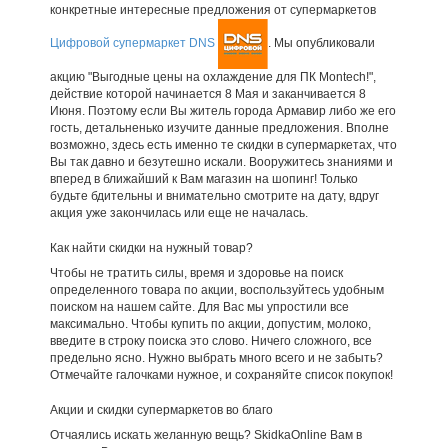
конкретные интересные предложения от супермаркетов
Цифровой супермаркет DNS
. Мы опубликовали
акцию "Выгодные цены на охлаждение для ПК Montech!",
действие которой начинается 8 Мая и заканчивается 8
Июня. Поэтому если Вы житель города Армавир либо же его
гость, детальненько изучите данные предложения. Вполне
возможно, здесь есть именно те скидки в супермаркетах, что
Вы так давно и безутешно искали. Вооружитесь знаниями и
вперед в ближайший к Вам магазин на шопинг! Только
будьте бдительны и внимательно смотрите на дату, вдруг
акция уже закончилась или еще не началась.
Как найти скидки на нужный товар?
Чтобы не тратить силы, время и здоровье на поиск
определенного товара по акции, воспользуйтесь удобным
поиском на нашем сайте. Для Вас мы упростили все
максимально. Чтобы купить по акции, допустим, молоко,
введите в строку поиска это слово. Ничего сложного, все
предельно ясно. Нужно выбрать много всего и не забыть?
Отмечайте галочками нужное, и сохраняйте список покупок!
Акции и скидки супермаркетов во благо
Отчаялись искать желанную вещь? SkidkaOnline Вам в