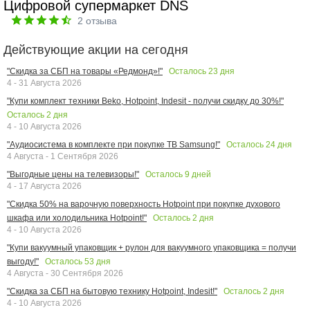
Цифровой супермаркет DNS
2
отзыва
Действующие акции на сегодня
Осталось
23
дня
"Скидка за СБП на товары «Редмонд»!"
4 - 31 Августа 2026
"Купи комплект техники Beko, Hotpoint, Indesit - получи скидку до 30%!"
Осталось
2
дня
4 - 10 Августа 2026
Осталось
24
дня
"Аудиосистема в комплекте при покупке ТВ Samsung!"
4 Августа - 1 Сентября 2026
Осталось
9
дней
"Выгодные цены на телевизоры!"
4 - 17 Августа 2026
"Скидка 50% на варочную поверхность Hotpoint при покупке духового
Осталось
2
дня
шкафа или холодильника Hotpoint!"
4 - 10 Августа 2026
"Купи вакуумный упаковщик + рулон для вакуумного упаковщика = получи
Осталось
53
дня
выгоду!"
4 Августа - 30 Сентября 2026
Осталось
2
дня
"Скидка за СБП на бытовую технику Hotpoint, Indesit!"
4 - 10 Августа 2026