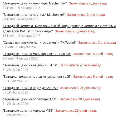
Закончилась
3
дня назад
"Выгодные цены на мониторы Machenike!"
24 Июля - 6 Августа 2026
Закончилась
3
дня назад
"Выгодные цены на ноутбуки Machenike!"
24 Июля - 6 Августа 2026
"Выгодный комплект! Купи мобильный кондиционер в комплекте с оконным
Закончилась
5
дней назад
адаптером Ballu и получи скидку"
15 Июля - 4 Августа 2026
Закончилась
3
дня назад
"Скидка при покупке монитора и мини ПК Tecno!"
9 Июля - 6 Августа 2026
Закончилась
5
дней назад
"Выгодные цены на мониторы AOC и Philips!"
7 Июля - 4 Августа 2026
Закончилась
20
дней назад
"Выгодные цены на наушники Fifine"
6 - 20 Июля 2026
Закончилась
9
дней назад
"Выгодная цена на портативную колонку LG!"
6 - 31 Июля 2026
Закончилась
21
день назад
"Выгодные цены на ноутбуки ASUS!"
6 - 19 Июля 2026
Закончилась
20
дней назад
"Выгодные цены на проекторы LG!"
3 - 20 Июля 2026
Закончилась
20
дней назад
"Выгодные цены на корпуса MSI!"
3 - 20 Июля 2026