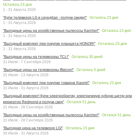
Осталось
23
дня
1 - 31 Августа 2026
Осталось
23
дня
"Купи телевизор LG и саундбар - получи скидку!"
1 - 31 Августа 2026
Осталось
23
дня
"Выгодные цены на хозяйственные пылесосы Karcher!"
1 - 31 Августа 2026
Осталось
23
дня
"Выгодный комплект при покупке планшета HONOR!"
1 - 31 Августа 2026
Осталось
30
дней
"Выгодные цены на телевизоры TCL!"
31 Июля - 7 Сентября 2026
Осталось
5
дней
"Выгодные цены на телевизоры Iffalcon!"
31 Июля - 13 Августа 2026
Осталось
23
дня
"Выгодный комплект при покупке товаров Xiaomi!"
31 Июля - 31 Августа 2026
"Выгодный комплект! Купи электробритву, электричекую зубную щетку или
Остался
51
день
ирригатор Redmond и получи скид"
31 Июля - 28 Сентября 2026
Остался
51
день
"Выгодные цены на хозяйственные пылесосы Karcher!"
31 Июля - 28 Сентября 2026
Осталось
23
дня
"Выгодная цена на телевизор LG!"
30 Июля - 31 Августа 2026