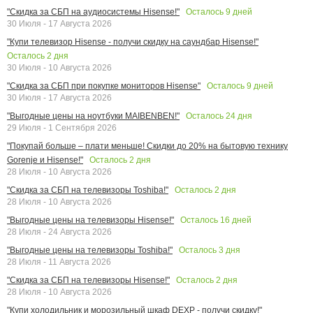
Осталось
9
дней
"Скидка за СБП на аудиосистемы Hisense!"
30 Июля - 17 Августа 2026
"Купи телевизор Hisense - получи скидку на саундбар Hisense!"
Осталось
2
дня
30 Июля - 10 Августа 2026
Осталось
9
дней
"Скидка за СБП при покупке мониторов Hisense"
30 Июля - 17 Августа 2026
Осталось
24
дня
"Выгодные цены на ноутбуки MAIBENBEN!"
29 Июля - 1 Сентября 2026
"Покупай больше – плати меньше! Скидки до 20% на бытовую технику
Осталось
2
дня
Gorenje и Hisense!"
28 Июля - 10 Августа 2026
Осталось
2
дня
"Скидка за СБП на телевизоры Toshiba!"
28 Июля - 10 Августа 2026
Осталось
16
дней
"Выгодные цены на телевизоры Hisense!"
28 Июля - 24 Августа 2026
Осталось
3
дня
"Выгодные цены на телевизоры Toshiba!"
28 Июля - 11 Августа 2026
Осталось
2
дня
"Скидка за СБП на телевизоры Hisense!"
28 Июля - 10 Августа 2026
"Купи холодильник и морозильный шкаф DEXP - получи скидку!"