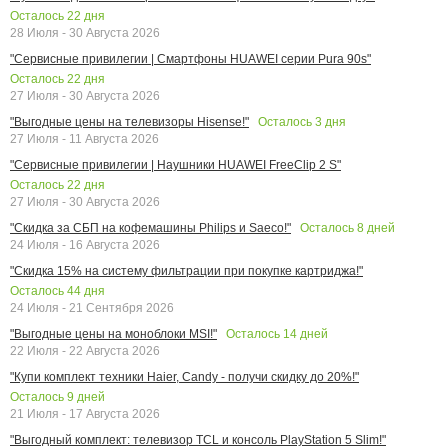
Осталось
22
дня
28 Июля - 30 Августа 2026
"Сервисные привилегии | Смартфоны HUAWEI серии Pura 90s"
Осталось
22
дня
27 Июля - 30 Августа 2026
Осталось
3
дня
"Выгодные цены на телевизоры Hisense!"
27 Июля - 11 Августа 2026
"Сервисные привилегии | Наушники HUAWEI FreeClip 2 S"
Осталось
22
дня
27 Июля - 30 Августа 2026
Осталось
8
дней
"Скидка за СБП на кофемашины Philips и Saeco!"
24 Июля - 16 Августа 2026
"Скидка 15% на систему фильтрации при покупке картриджа!"
Осталось
44
дня
24 Июля - 21 Сентября 2026
Осталось
14
дней
"Выгодные цены на моноблоки MSI!"
22 Июля - 22 Августа 2026
"Купи комплект техники Haier, Candy - получи скидку до 20%!"
Осталось
9
дней
21 Июля - 17 Августа 2026
"Выгодный комплект: телевизор TCL и консоль PlayStation 5 Slim!"