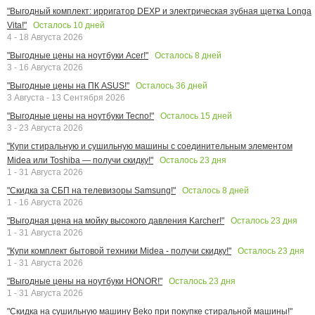
"Выгодный комплект: ирригатор DEXP и электрическая зубная щетка Longa
Осталось
10
дней
Vita!"
4 - 18 Августа 2026
Осталось
8
дней
"Выгодные цены на ноутбуки Acer!"
3 - 16 Августа 2026
Осталось
36
дней
"Выгодные цены на ПК ASUS!"
3 Августа - 13 Сентября 2026
Осталось
15
дней
"Выгодные цены на ноутбуки Tecno!"
3 - 23 Августа 2026
"Купи стиральную и сушильную машины с соединительным элементом
Осталось
23
дня
Midea или Toshiba — получи скидку!"
1 - 31 Августа 2026
Осталось
8
дней
"Скидка за СБП на телевизоры Samsung!"
1 - 16 Августа 2026
Осталось
23
дня
"Выгодная цена на мойку высокого давления Karcher!"
1 - 31 Августа 2026
Осталось
23
дня
"Купи комплект бытовой техники Midea - получи скидку!"
1 - 31 Августа 2026
Осталось
23
дня
"Выгодные цены на ноутбуки HONOR!"
1 - 31 Августа 2026
"Скидка на сушильную машину Beko при покупке стиральной машины!"