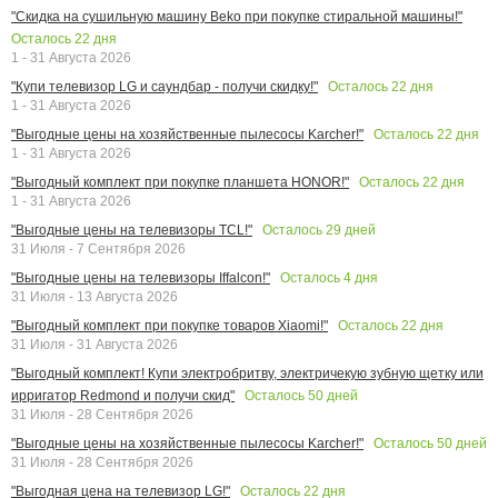
"Скидка на сушильную машину Beko при покупке стиральной машины!"
Осталось
22
дня
1 - 31 Августа 2026
Осталось
22
дня
"Купи телевизор LG и саундбар - получи скидку!"
1 - 31 Августа 2026
Осталось
22
дня
"Выгодные цены на хозяйственные пылесосы Karcher!"
1 - 31 Августа 2026
Осталось
22
дня
"Выгодный комплект при покупке планшета HONOR!"
1 - 31 Августа 2026
Осталось
29
дней
"Выгодные цены на телевизоры TCL!"
31 Июля - 7 Сентября 2026
Осталось
4
дня
"Выгодные цены на телевизоры Iffalcon!"
31 Июля - 13 Августа 2026
Осталось
22
дня
"Выгодный комплект при покупке товаров Xiaomi!"
31 Июля - 31 Августа 2026
"Выгодный комплект! Купи электробритву, электричекую зубную щетку или
Осталось
50
дней
ирригатор Redmond и получи скид"
31 Июля - 28 Сентября 2026
Осталось
50
дней
"Выгодные цены на хозяйственные пылесосы Karcher!"
31 Июля - 28 Сентября 2026
Осталось
22
дня
"Выгодная цена на телевизор LG!"