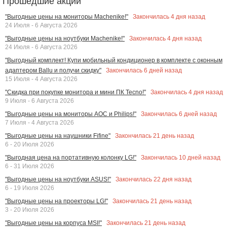
Прошедшие акции
Закончилась
4
дня назад
"Выгодные цены на мониторы Machenike!"
24 Июля - 6 Августа 2026
Закончилась
4
дня назад
"Выгодные цены на ноутбуки Machenike!"
24 Июля - 6 Августа 2026
"Выгодный комплект! Купи мобильный кондиционер в комплекте с оконным
Закончилась
6
дней назад
адаптером Ballu и получи скидку"
15 Июля - 4 Августа 2026
Закончилась
4
дня назад
"Скидка при покупке монитора и мини ПК Tecno!"
9 Июля - 6 Августа 2026
Закончилась
6
дней назад
"Выгодные цены на мониторы AOC и Philips!"
7 Июля - 4 Августа 2026
Закончилась
21
день назад
"Выгодные цены на наушники Fifine"
6 - 20 Июля 2026
Закончилась
10
дней назад
"Выгодная цена на портативную колонку LG!"
6 - 31 Июля 2026
Закончилась
22
дня назад
"Выгодные цены на ноутбуки ASUS!"
6 - 19 Июля 2026
Закончилась
21
день назад
"Выгодные цены на проекторы LG!"
3 - 20 Июля 2026
Закончилась
21
день назад
"Выгодные цены на корпуса MSI!"