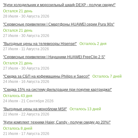
"Купи холодильник и морозильный шкаф DEXP - получи скидку!"
Остался
21
день
28 Июля - 30 Августа 2026
"Сервисные привилегии | Смартфоны HUAWEI серии Pura 90s"
Остался
21
день
27 Июля - 30 Августа 2026
Осталось
2
дня
"Выгодные цены на телевизоры Hisense!"
27 Июля - 11 Августа 2026
"Сервисные привилегии | Наушники HUAWEI FreeClip 2 S"
Остался
21
день
27 Июля - 30 Августа 2026
Осталось
7
дней
"Скидка за СБП на кофемашины Philips и Saeco!"
24 Июля - 16 Августа 2026
"Скидка 15% на систему фильтрации при покупке картриджа!"
Осталось
43
дня
24 Июля - 21 Сентября 2026
Осталось
13
дней
"Выгодные цены на моноблоки MSI!"
22 Июля - 22 Августа 2026
"Купи комплект техники Haier, Candy - получи скидку до 20%!"
Осталось
8
дней
21 Июля - 17 Августа 2026