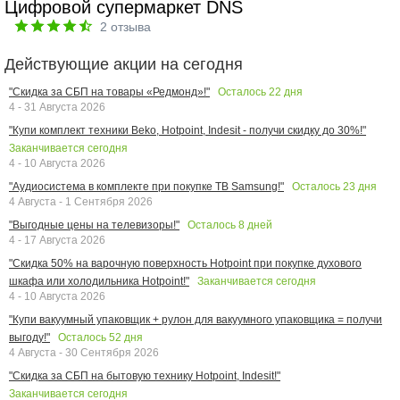
Цифровой супермаркет DNS
2
отзыва
Действующие акции на сегодня
Осталось
22
дня
"Скидка за СБП на товары «Редмонд»!"
4 - 31 Августа 2026
"Купи комплект техники Beko, Hotpoint, Indesit - получи скидку до 30%!"
Заканчивается сегодня
4 - 10 Августа 2026
Осталось
23
дня
"Аудиосистема в комплекте при покупке ТВ Samsung!"
4 Августа - 1 Сентября 2026
Осталось
8
дней
"Выгодные цены на телевизоры!"
4 - 17 Августа 2026
"Скидка 50% на варочную поверхность Hotpoint при покупке духового
Заканчивается сегодня
шкафа или холодильника Hotpoint!"
4 - 10 Августа 2026
"Купи вакуумный упаковщик + рулон для вакуумного упаковщика = получи
Осталось
52
дня
выгоду!"
4 Августа - 30 Сентября 2026
"Скидка за СБП на бытовую технику Hotpoint, Indesit!"
Заканчивается сегодня