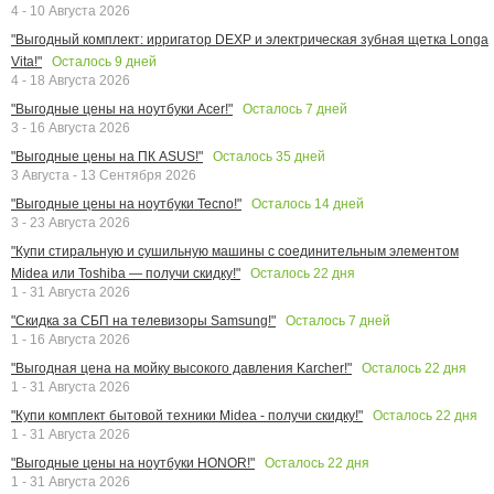
4 - 10 Августа 2026
"Выгодный комплект: ирригатор DEXP и электрическая зубная щетка Longa
Осталось
9
дней
Vita!"
4 - 18 Августа 2026
Осталось
7
дней
"Выгодные цены на ноутбуки Acer!"
3 - 16 Августа 2026
Осталось
35
дней
"Выгодные цены на ПК ASUS!"
3 Августа - 13 Сентября 2026
Осталось
14
дней
"Выгодные цены на ноутбуки Tecno!"
3 - 23 Августа 2026
"Купи стиральную и сушильную машины с соединительным элементом
Осталось
22
дня
Midea или Toshiba — получи скидку!"
1 - 31 Августа 2026
Осталось
7
дней
"Скидка за СБП на телевизоры Samsung!"
1 - 16 Августа 2026
Осталось
22
дня
"Выгодная цена на мойку высокого давления Karcher!"
1 - 31 Августа 2026
Осталось
22
дня
"Купи комплект бытовой техники Midea - получи скидку!"
1 - 31 Августа 2026
Осталось
22
дня
"Выгодные цены на ноутбуки HONOR!"
1 - 31 Августа 2026