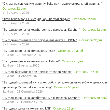
"Скидка на сушильную машину Beko при покупке стиральной машины!"
Осталось
22
дня
1 - 31 Августа 2026
Осталось
22
дня
"Купи телевизор LG и саундбар - получи скидку!"
1 - 31 Августа 2026
Осталось
22
дня
"Выгодные цены на хозяйственные пылесосы Karcher!"
1 - 31 Августа 2026
Осталось
22
дня
"Выгодный комплект при покупке планшета HONOR!"
1 - 31 Августа 2026
Осталось
29
дней
"Выгодные цены на телевизоры TCL!"
31 Июля - 7 Сентября 2026
Осталось
4
дня
"Выгодные цены на телевизоры Iffalcon!"
31 Июля - 13 Августа 2026
Осталось
22
дня
"Выгодный комплект при покупке товаров Xiaomi!"
31 Июля - 31 Августа 2026
"Выгодный комплект! Купи электробритву, электричекую зубную щетку или
Осталось
50
дней
ирригатор Redmond и получи скид"
31 Июля - 28 Сентября 2026
Осталось
50
дней
"Выгодные цены на хозяйственные пылесосы Karcher!"
31 Июля - 28 Сентября 2026
Осталось
22
дня
"Выгодная цена на телевизор LG!"