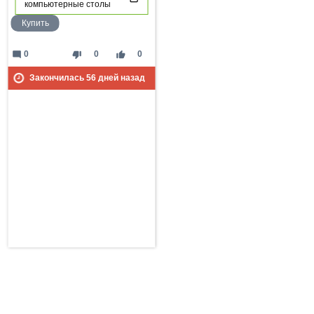
компьютерные столы
Купить
mode_comment
thumb_down
thumb_up
0
0
0
Закончилась
56
дней назад