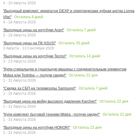
4 - 10 Августа 2026
"Выгодный комплект: ирригатор DEXP и электрическая зубная щетка Longa
Осталось
9
дней
Vita!"
4 - 18 Августа 2026
Осталось
7
дней
"Выгодные цены на ноутбуки Acer!"
3 - 16 Августа 2026
Осталось
35
дней
"Выгодные цены на ПК ASUS!"
3 Августа - 13 Сентября 2026
Осталось
14
дней
"Выгодные цены на ноутбуки Tecno!"
3 - 23 Августа 2026
"Купи стиральную и сушильную машины с соединительным элементом
Осталось
22
дня
Midea или Toshiba — получи скидку!"
1 - 31 Августа 2026
Осталось
7
дней
"Скидка за СБП на телевизоры Samsung!"
1 - 16 Августа 2026
Осталось
22
дня
"Выгодная цена на мойку высокого давления Karcher!"
1 - 31 Августа 2026
Осталось
22
дня
"Купи комплект бытовой техники Midea - получи скидку!"
1 - 31 Августа 2026
Осталось
22
дня
"Выгодные цены на ноутбуки HONOR!"
1 - 31 Августа 2026