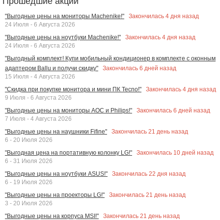
Прошедшие акции
Закончилась
4
дня назад
"Выгодные цены на мониторы Machenike!"
24 Июля - 6 Августа 2026
Закончилась
4
дня назад
"Выгодные цены на ноутбуки Machenike!"
24 Июля - 6 Августа 2026
"Выгодный комплект! Купи мобильный кондиционер в комплекте с оконным
Закончилась
6
дней назад
адаптером Ballu и получи скидку"
15 Июля - 4 Августа 2026
Закончилась
4
дня назад
"Скидка при покупке монитора и мини ПК Tecno!"
9 Июля - 6 Августа 2026
Закончилась
6
дней назад
"Выгодные цены на мониторы AOC и Philips!"
7 Июля - 4 Августа 2026
Закончилась
21
день назад
"Выгодные цены на наушники Fifine"
6 - 20 Июля 2026
Закончилась
10
дней назад
"Выгодная цена на портативную колонку LG!"
6 - 31 Июля 2026
Закончилась
22
дня назад
"Выгодные цены на ноутбуки ASUS!"
6 - 19 Июля 2026
Закончилась
21
день назад
"Выгодные цены на проекторы LG!"
3 - 20 Июля 2026
Закончилась
21
день назад
"Выгодные цены на корпуса MSI!"