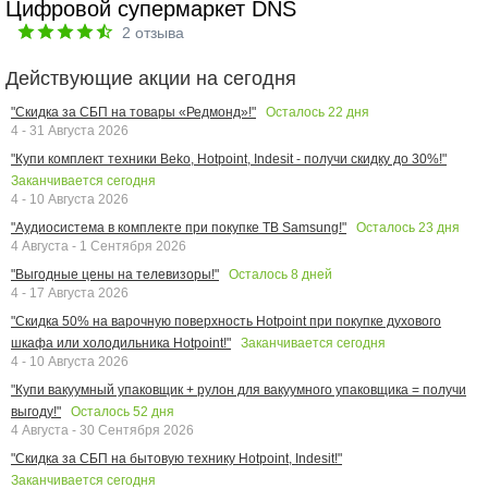
Цифровой супермаркет DNS
2
отзыва
Действующие акции на сегодня
Осталось
22
дня
"Скидка за СБП на товары «Редмонд»!"
4 - 31 Августа 2026
"Купи комплект техники Beko, Hotpoint, Indesit - получи скидку до 30%!"
Заканчивается сегодня
4 - 10 Августа 2026
Осталось
23
дня
"Аудиосистема в комплекте при покупке ТВ Samsung!"
4 Августа - 1 Сентября 2026
Осталось
8
дней
"Выгодные цены на телевизоры!"
4 - 17 Августа 2026
"Скидка 50% на варочную поверхность Hotpoint при покупке духового
Заканчивается сегодня
шкафа или холодильника Hotpoint!"
4 - 10 Августа 2026
"Купи вакуумный упаковщик + рулон для вакуумного упаковщика = получи
Осталось
52
дня
выгоду!"
4 Августа - 30 Сентября 2026
"Скидка за СБП на бытовую технику Hotpoint, Indesit!"
Заканчивается сегодня