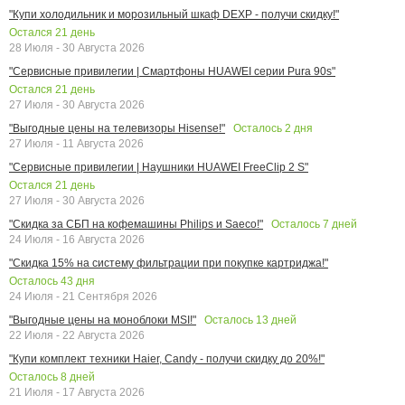
"Купи холодильник и морозильный шкаф DEXP - получи скидку!"
Остался
21
день
28 Июля - 30 Августа 2026
"Сервисные привилегии | Смартфоны HUAWEI серии Pura 90s"
Остался
21
день
27 Июля - 30 Августа 2026
Осталось
2
дня
"Выгодные цены на телевизоры Hisense!"
27 Июля - 11 Августа 2026
"Сервисные привилегии | Наушники HUAWEI FreeClip 2 S"
Остался
21
день
27 Июля - 30 Августа 2026
Осталось
7
дней
"Скидка за СБП на кофемашины Philips и Saeco!"
24 Июля - 16 Августа 2026
"Скидка 15% на систему фильтрации при покупке картриджа!"
Осталось
43
дня
24 Июля - 21 Сентября 2026
Осталось
13
дней
"Выгодные цены на моноблоки MSI!"
22 Июля - 22 Августа 2026
"Купи комплект техники Haier, Candy - получи скидку до 20%!"
Осталось
8
дней
21 Июля - 17 Августа 2026