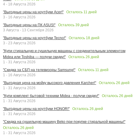
4 - 18 Августа 2026
Осталось
11
дней
"Выгодные цены на ноутбуки Acer!"
3 - 16 Августа 2026
Осталось
39
дней
"Выгодные цены на ПК ASUS!"
3 Августа - 13 Сентября 2026
Осталось
18
дней
"Выгодные цены на ноутбуки Tecno!"
3 - 23 Августа 2026
"Купи стиральную и сушильную машины с соединительным элементом
Осталось
26
дней
Midea или Toshiba — получи скидку!"
1 - 31 Августа 2026
Осталось
11
дней
"Скидка за СБП на телевизоры Samsung!"
1 - 16 Августа 2026
Осталось
26
дней
"Выгодная цена на мойку высокого давления Karcher!"
1 - 31 Августа 2026
Осталось
26
дней
"Купи комплект бытовой техники Midea - получи скидку!"
1 - 31 Августа 2026
Осталось
26
дней
"Выгодные цены на ноутбуки HONOR!"
1 - 31 Августа 2026
"Скидка на сушильную машину Beko при покупке стиральной машины!"
Осталось
26
дней
1 - 31 Августа 2026