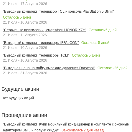
21 Июля - 17 Августа 2026
"Выгодный комплект: телевизор TCL и консоль PlayStation 5 Slim!"
Осталось
5
дней
21 Июля - 10 Августа 2026
Осталось
6
дней
"Сервисные привилегии | смартфон HONOR X7e"
21 Июля - 11 Августа 2026
Осталось
5
дней
"Выгодный комплект: телевизоры iFFALCON"
21 Июля - 10 Августа 2026
Осталось
5
дней
"Выгодный комплект: телевизоры TCL!"
21 Июля - 10 Августа 2026
Осталось
26
дней
"Выгодная цена на мойку высокого давления Daewoo!"
21 Июля - 31 Августа 2026
Будущие акции
Нет будущих акций
Прошедшие акции
"Выгодный комплект! Купи мобильный кондиционер в комплекте с оконным
Закончилась
2
дня назад
адаптером Ballu и получи скидку"