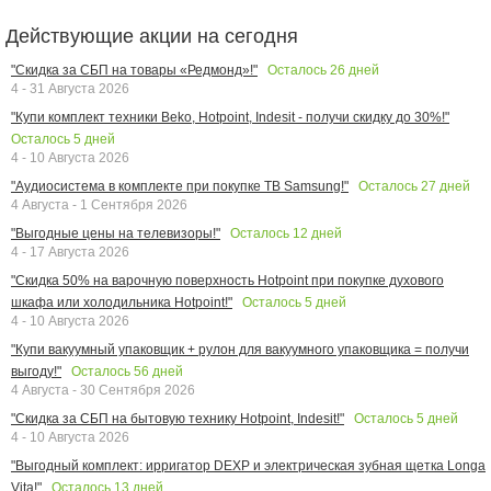
Действующие акции на сегодня
Осталось
26
дней
"Скидка за СБП на товары «Редмонд»!"
4 - 31 Августа 2026
"Купи комплект техники Beko, Hotpoint, Indesit - получи скидку до 30%!"
Осталось
5
дней
4 - 10 Августа 2026
Осталось
27
дней
"Аудиосистема в комплекте при покупке ТВ Samsung!"
4 Августа - 1 Сентября 2026
Осталось
12
дней
"Выгодные цены на телевизоры!"
4 - 17 Августа 2026
"Скидка 50% на варочную поверхность Hotpoint при покупке духового
Осталось
5
дней
шкафа или холодильника Hotpoint!"
4 - 10 Августа 2026
"Купи вакуумный упаковщик + рулон для вакуумного упаковщика = получи
Осталось
56
дней
выгоду!"
4 Августа - 30 Сентября 2026
Осталось
5
дней
"Скидка за СБП на бытовую технику Hotpoint, Indesit!"
4 - 10 Августа 2026
"Выгодный комплект: ирригатор DEXP и электрическая зубная щетка Longa
Осталось
13
дней
Vita!"