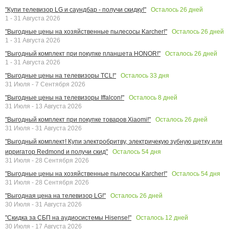
Осталось
26
дней
"Купи телевизор LG и саундбар - получи скидку!"
1 - 31 Августа 2026
Осталось
26
дней
"Выгодные цены на хозяйственные пылесосы Karcher!"
1 - 31 Августа 2026
Осталось
26
дней
"Выгодный комплект при покупке планшета HONOR!"
1 - 31 Августа 2026
Осталось
33
дня
"Выгодные цены на телевизоры TCL!"
31 Июля - 7 Сентября 2026
Осталось
8
дней
"Выгодные цены на телевизоры Iffalcon!"
31 Июля - 13 Августа 2026
Осталось
26
дней
"Выгодный комплект при покупке товаров Xiaomi!"
31 Июля - 31 Августа 2026
"Выгодный комплект! Купи электробритву, электричекую зубную щетку или
Осталось
54
дня
ирригатор Redmond и получи скид"
31 Июля - 28 Сентября 2026
Осталось
54
дня
"Выгодные цены на хозяйственные пылесосы Karcher!"
31 Июля - 28 Сентября 2026
Осталось
26
дней
"Выгодная цена на телевизор LG!"
30 Июля - 31 Августа 2026
Осталось
12
дней
"Скидка за СБП на аудиосистемы Hisense!"
30 Июля - 17 Августа 2026