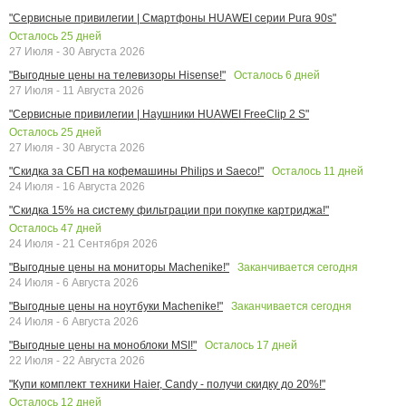
"Сервисные привилегии | Смартфоны HUAWEI серии Pura 90s"
Осталось
25
дней
27 Июля - 30 Августа 2026
Осталось
6
дней
"Выгодные цены на телевизоры Hisense!"
27 Июля - 11 Августа 2026
"Сервисные привилегии | Наушники HUAWEI FreeClip 2 S"
Осталось
25
дней
27 Июля - 30 Августа 2026
Осталось
11
дней
"Скидка за СБП на кофемашины Philips и Saeco!"
24 Июля - 16 Августа 2026
"Скидка 15% на систему фильтрации при покупке картриджа!"
Осталось
47
дней
24 Июля - 21 Сентября 2026
Заканчивается сегодня
"Выгодные цены на мониторы Machenike!"
24 Июля - 6 Августа 2026
Заканчивается сегодня
"Выгодные цены на ноутбуки Machenike!"
24 Июля - 6 Августа 2026
Осталось
17
дней
"Выгодные цены на моноблоки MSI!"
22 Июля - 22 Августа 2026
"Купи комплект техники Haier, Candy - получи скидку до 20%!"
Осталось
12
дней