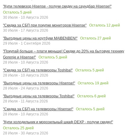
"Купи телевизор Hisense - получи скидку на саундбар Hisense!"
Осталось
5
дней
30 Июля - 10 Августа 2026
Осталось
12
дней
"Скидка за СБП при покупке мониторов Hisense"
30 Июля - 17 Августа 2026
Осталось
27
дней
"Выгодные цены на ноутбуки MAIBENBEN!"
29 Июля - 1 Сентября 2026
"Покупай больше – плати меньше! Скидки до 20% на бытовую технику
Осталось
5
дней
Gorenje и Hisense!"
28 Июля - 10 Августа 2026
Осталось
5
дней
"Скидка за СБП на телевизоры Toshiba!"
28 Июля - 10 Августа 2026
Осталось
19
дней
"Выгодные цены на телевизоры Hisense!"
28 Июля - 24 Августа 2026
Осталось
6
дней
"Выгодные цены на телевизоры Toshiba!"
28 Июля - 11 Августа 2026
Осталось
5
дней
"Скидка за СБП на телевизоры Hisense!"
28 Июля - 10 Августа 2026
"Купи холодильник и морозильный шкаф DEXP - получи скидку!"
Осталось
25
дней
28 Июля - 30 Августа 2026