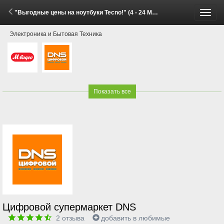
"Выгодные цены на ноутбуки Tecno!" (4 - 24 Мая 2026)
Пере
Электроника и Бытовая Техника
меню
Показать все
Цифровой супермаркет DNS
2
отзыва
добавить в любимые