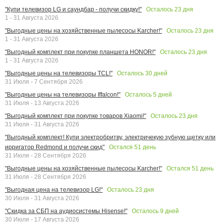
Осталось
23
дня
"Купи телевизор LG и саундбар - получи скидку!"
1 - 31 Августа 2026
Осталось
23
дня
"Выгодные цены на хозяйственные пылесосы Karcher!"
1 - 31 Августа 2026
Осталось
23
дня
"Выгодный комплект при покупке планшета HONOR!"
1 - 31 Августа 2026
Осталось
30
дней
"Выгодные цены на телевизоры TCL!"
31 Июля - 7 Сентября 2026
Осталось
5
дней
"Выгодные цены на телевизоры Iffalcon!"
31 Июля - 13 Августа 2026
Осталось
23
дня
"Выгодный комплект при покупке товаров Xiaomi!"
31 Июля - 31 Августа 2026
"Выгодный комплект! Купи электробритву, электричекую зубную щетку или
Остался
51
день
ирригатор Redmond и получи скид"
31 Июля - 28 Сентября 2026
Остался
51
день
"Выгодные цены на хозяйственные пылесосы Karcher!"
31 Июля - 28 Сентября 2026
Осталось
23
дня
"Выгодная цена на телевизор LG!"
30 Июля - 31 Августа 2026
Осталось
9
дней
"Скидка за СБП на аудиосистемы Hisense!"
30 Июля - 17 Августа 2026