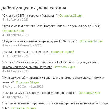
Действующие акции на сегодня
Осталось
23
дня
"Скидка за СБП на товары «Редмонд»!"
4 - 31 Августа 2026
"Купи комплект техники Beko, Hotpoint, Indesit - получи скидку до 30%!"
Осталось
2
дня
4 - 10 Августа 2026
Осталось
24
дня
"Аудиосистема в комплекте при покупке ТВ Samsung!"
4 Августа - 1 Сентября 2026
Осталось
9
дней
"Выгодные цены на телевизоры!"
4 - 17 Августа 2026
"Скидка 50% на варочную поверхность Hotpoint при покупке духового
Осталось
2
дня
шкафа или холодильника Hotpoint!"
4 - 10 Августа 2026
"Купи вакуумный упаковщик + рулон для вакуумного упаковщика = получи
Осталось
53
дня
выгоду!"
4 Августа - 30 Сентября 2026
Осталось
2
дня
"Скидка за СБП на бытовую технику Hotpoint, Indesit!"
4 - 10 Августа 2026
"Выгодный комплект: ирригатор DEXP и электрическая зубная щетка Longa
Осталось
10
дней
Vita!"