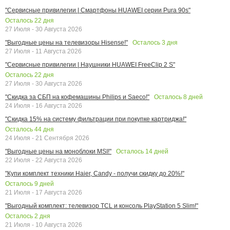
"Сервисные привилегии | Смартфоны HUAWEI серии Pura 90s"
Осталось
22
дня
27 Июля - 30 Августа 2026
Осталось
3
дня
"Выгодные цены на телевизоры Hisense!"
27 Июля - 11 Августа 2026
"Сервисные привилегии | Наушники HUAWEI FreeClip 2 S"
Осталось
22
дня
27 Июля - 30 Августа 2026
Осталось
8
дней
"Скидка за СБП на кофемашины Philips и Saeco!"
24 Июля - 16 Августа 2026
"Скидка 15% на систему фильтрации при покупке картриджа!"
Осталось
44
дня
24 Июля - 21 Сентября 2026
Осталось
14
дней
"Выгодные цены на моноблоки MSI!"
22 Июля - 22 Августа 2026
"Купи комплект техники Haier, Candy - получи скидку до 20%!"
Осталось
9
дней
21 Июля - 17 Августа 2026
"Выгодный комплект: телевизор TCL и консоль PlayStation 5 Slim!"
Осталось
2
дня
21 Июля - 10 Августа 2026