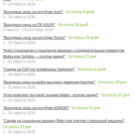
4 - 18 Августа 2026
Осталось
8
дней
"Выгодные цены на ноутбуки Acer!"
3 - 16 Августа 2026
Осталось
36
дней
"Выгодные цены на ПК ASUS!"
3 Августа - 13 Сентября 2026
Осталось
15
дней
"Выгодные цены на ноутбуки Tecno!"
3 - 23 Августа 2026
"Купи стиральную и сушильную машины с соединительным элементом
Осталось
23
дня
Midea или Toshiba — получи скидку!"
1 - 31 Августа 2026
Осталось
8
дней
"Скидка за СБП на телевизоры Samsung!"
1 - 16 Августа 2026
Осталось
23
дня
"Выгодная цена на мойку высокого давления Karcher!"
1 - 31 Августа 2026
Осталось
23
дня
"Купи комплект бытовой техники Midea - получи скидку!"
1 - 31 Августа 2026
Осталось
23
дня
"Выгодные цены на ноутбуки HONOR!"
1 - 31 Августа 2026
"Скидка на сушильную машину Beko при покупке стиральной машины!"
Осталось
23
дня
1 - 31 Августа 2026