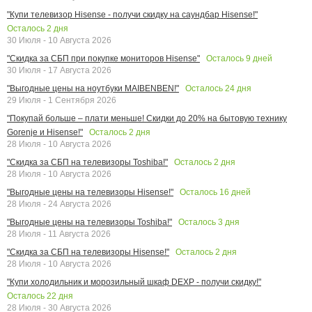
"Купи телевизор Hisense - получи скидку на саундбар Hisense!"
Осталось
2
дня
30 Июля - 10 Августа 2026
Осталось
9
дней
"Скидка за СБП при покупке мониторов Hisense"
30 Июля - 17 Августа 2026
Осталось
24
дня
"Выгодные цены на ноутбуки MAIBENBEN!"
29 Июля - 1 Сентября 2026
"Покупай больше – плати меньше! Скидки до 20% на бытовую технику
Осталось
2
дня
Gorenje и Hisense!"
28 Июля - 10 Августа 2026
Осталось
2
дня
"Скидка за СБП на телевизоры Toshiba!"
28 Июля - 10 Августа 2026
Осталось
16
дней
"Выгодные цены на телевизоры Hisense!"
28 Июля - 24 Августа 2026
Осталось
3
дня
"Выгодные цены на телевизоры Toshiba!"
28 Июля - 11 Августа 2026
Осталось
2
дня
"Скидка за СБП на телевизоры Hisense!"
28 Июля - 10 Августа 2026
"Купи холодильник и морозильный шкаф DEXP - получи скидку!"
Осталось
22
дня
28 Июля - 30 Августа 2026