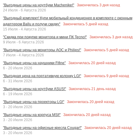
Закончилась
3
дня назад
"Выгодные цены на ноутбуки Machenike!"
24 Июля - 6 Августа 2026
"Выгодный комплект! Купи мобильный кондиционер в комплекте с оконным
Закончилась
5
дней назад
адаптером Ballu и получи скидку"
15 Июля - 4 Августа 2026
Закончилась
3
дня назад
"Скидка при покупке монитора и мини ПК Tecno!"
9 Июля - 6 Августа 2026
Закончилась
5
дней назад
"Выгодные цены на мониторы AOC и Philips!"
7 Июля - 4 Августа 2026
Закончилась
20
дней назад
"Выгодные цены на наушники Fifine"
6 - 20 Июля 2026
Закончилась
9
дней назад
"Выгодная цена на портативную колонку LG!"
6 - 31 Июля 2026
Закончилась
21
день назад
"Выгодные цены на ноутбуки ASUS!"
6 - 19 Июля 2026
Закончилась
20
дней назад
"Выгодные цены на проекторы LG!"
3 - 20 Июля 2026
Закончилась
20
дней назад
"Выгодные цены на корпуса MSI!"
3 - 20 Июля 2026
Закончилась
20
дней назад
"Выгодные цены на офисные кресла Cougar!"
3 - 20 Июля 2026