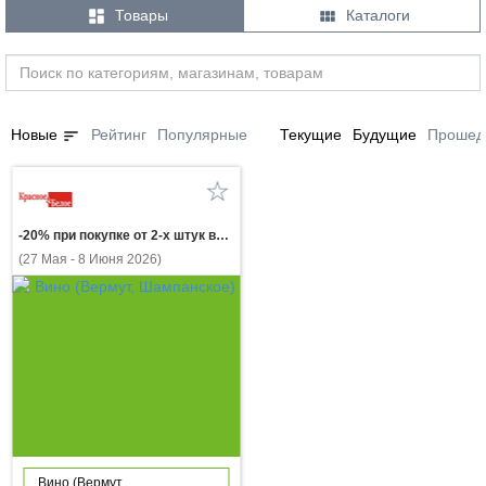


Товары
Каталоги
sort
Новые
Рейтинг
Популярные
Текущие
Будущие
Прошед
-20% при покупке от 2-х штук вино ШАТО МАНАВИ в ассортименте 0.75л
(27 Мая - 8 Июня 2026)
Вино (Вермут,