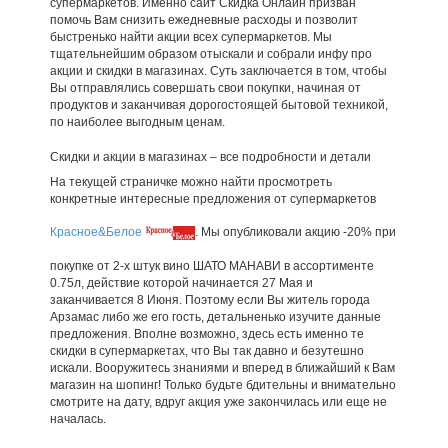
супермаркетов. Именно сайт Скидка Онлайн призван
помочь Вам снизить ежедневные расходы и позволит
быстренько найти акции всех супермаркетов. Мы
тщательнейшим образом отыскали и собрали инфу про
акции и скидки в магазинах. Суть заключается в том, чтобы
Вы отправлялись совершать свои покупки, начиная от
продуктов и заканчивая дорогостоящей бытовой техникой,
по наиболее выгодным ценам.
Скидки и акции в магазинах – все подробности и детали
На текущей страничке можно найти просмотреть
конкретные интересные предложения от супермаркетов
Красное&Белое
. Мы опубликовали акцию -20% при
покупке от 2-х штук вино ШАТО МАНАВИ в ассортименте
0.75л, действие которой начинается 27 Мая и
заканчивается 8 Июня. Поэтому если Вы житель города
Арзамас либо же его гость, детальненько изучите данные
предложения. Вполне возможно, здесь есть именно те
скидки в супермаркетах, что Вы так давно и безутешно
искали. Вооружитесь знаниями и вперед в ближайший к Вам
магазин на шопинг! Только будьте бдительны и внимательно
смотрите на дату, вдруг акция уже закончилась или еще не
началась.