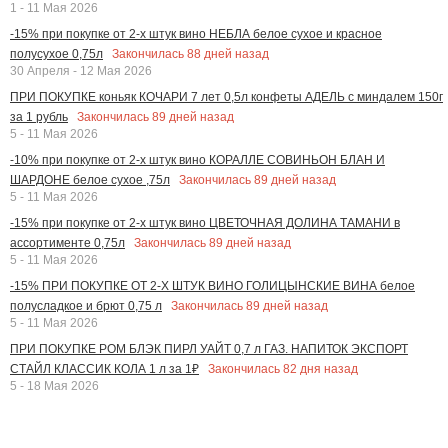
1 - 11 Мая 2026
-15% при покупке от 2-х штук вино НЕБЛА белое сухое и красное
Закончилась
88
дней назад
полусухое 0,75л
30 Апреля - 12 Мая 2026
ПРИ ПОКУПКЕ коньяк КОЧАРИ 7 лет 0,5л конфеты АДЕЛЬ с миндалем 150г
Закончилась
89
дней назад
за 1 рубль
5 - 11 Мая 2026
-10% при покупке от 2-х штук вино КОРАЛЛЕ СОВИНЬОН БЛАН И
Закончилась
89
дней назад
ШАРДОНЕ белое сухое ,75л
5 - 11 Мая 2026
-15% при покупке от 2-х штук вино ЦВЕТОЧНАЯ ДОЛИНА ТАМАНИ в
Закончилась
89
дней назад
ассортименте 0,75л
5 - 11 Мая 2026
-15% ПРИ ПОКУПКЕ ОТ 2-Х ШТУК ВИНО ГОЛИЦЫНСКИЕ ВИНА белое
Закончилась
89
дней назад
полусладкое и брют 0,75 л
5 - 11 Мая 2026
ПРИ ПОКУПКЕ РОМ БЛЭК ПИРЛ УАЙТ 0,7 л ГАЗ. НАПИТОК ЭКСПОРТ
Закончилась
82
дня назад
СТАЙЛ КЛАССИК КОЛА 1 л за 1₽
5 - 18 Мая 2026