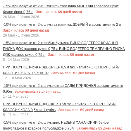
-15% при покупке от 2-х штук игристое вино МЫСХАКО розовое брют,
Закончилась
68
дней назад
белое брют 0,75 л
26 Мая - 1 Июня 2026
-10% при покупке от 2-х штук газ.напиток ДОБРЫЙ в ассортименте 2 л
Закончилась
68
дней назад
26 Мая - 1 Июня 2026
-15% при покупке от 2-х любых бутылок ВИНО БОДЕГЕРО КРИАНЬЯ
РИОХА ДОК красное сухое 0,75 л ВИНО БОДЕГЕРО ТЕМПРАНЬО РИОХА
Закончилась
86
дней назад
ДОК красное сухое 0,75 л
8 - 14 Мая 2026
ПРИ ПОКУПКЕ виски РЭДВОРКЕР 0,5 л газ. напиток ЭКСПОРТ СТАЙЛ
Закончилась
82
дня назад
КЛАССИК КОЛА 0,5 л за 1Р
12 - 18 Мая 2026
-15% при покупке от 2-х штук нектар САДЫ ПРИДОНЬЯ в ассортименте
Закончилась
89
дней назад
0,95л
1 - 11 Мая 2026
ПРИ ПОКУПКЕ виски РЭДВОКЕР 0,5л газ.напиток ЭКСПОРТ СТАЙЛ
Закончилась
89
дней назад
КЛАССИК КОЛА 0,5л за 1 рубль
5 - 11 Мая 2026
-15% при покупке от 2-х штук вино РЕЗЕРВ ФАНАГОРИИ белое
Закончилась
89
дней назад
полусладкое и красное полусладкое 0,75л