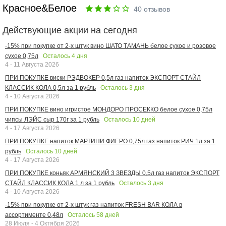
Красное&Белое
40
отзывов
Действующие акции на сегодня
-15% при покупке от 2-х штук вино ШАТО ТАМАНЬ белое сухое и розовое
Осталось
4
дня
сухое 0,75л
4 - 11 Августа 2026
ПРИ ПОКУПКЕ виски РЭДВОКЕР 0,5л газ напиток ЭКСПОРТ СТАЙЛ
Осталось
3
дня
КЛАССИК КОЛА 0,5л за 1 рубль
4 - 10 Августа 2026
ПРИ ПОКУПКЕ вино игристое МОНДОРО ПРОСЕККО белое сухое 0,75л
Осталось
10
дней
чипсы ЛЭЙС сыр 170г за 1 рубль
4 - 17 Августа 2026
ПРИ ПОКУПКЕ напиток МАРТИНИ ФИЕРО 0,75л газ напиток РИЧ 1л за 1
Осталось
10
дней
рубль
4 - 17 Августа 2026
ПРИ ПОКУПКЕ коньяк АРМЯНСКИЙ 3 ЗВЕЗДЫ 0,5л газ напиток ЭКСПОРТ
Осталось
3
дня
СТАЙЛ КЛАССИК КОЛА 1 л за 1 рубль
4 - 10 Августа 2026
-15% при покупке от 2-х штук газ напиток FRESH BAR КОЛА в
Осталось
58
дней
ассортименте 0,48л
28 Июля - 4 Октября 2026