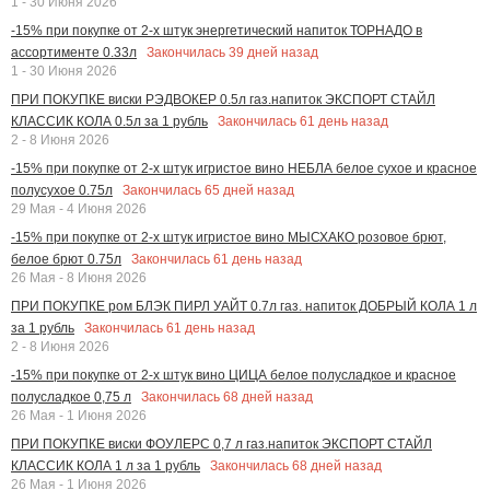
1 - 30 Июня 2026
-15% при покупке от 2-х штук энергетический напиток ТОРНАДО в
Закончилась
39
дней назад
ассортименте 0.33л
1 - 30 Июня 2026
ПРИ ПОКУПКЕ виски РЭДВОКЕР 0.5л газ.напиток ЭКСПОРТ СТАЙЛ
Закончилась
61
день назад
КЛАССИК КОЛА 0.5л за 1 рубль
2 - 8 Июня 2026
-15% при покупке от 2-х штук игристое вино НЕБЛА белое сухое и красное
Закончилась
65
дней назад
полусухое 0.75л
29 Мая - 4 Июня 2026
-15% при покупке от 2-х штук игристое вино МЫСХАКО розовое брют,
Закончилась
61
день назад
белое брют 0.75л
26 Мая - 8 Июня 2026
ПРИ ПОКУПКЕ ром БЛЭК ПИРЛ УАЙТ 0.7л газ. напиток ДОБРЫЙ КОЛА 1 л
Закончилась
61
день назад
за 1 рубль
2 - 8 Июня 2026
-15% при покупке от 2-х штук вино ЦИЦА белое полусладкое и красное
Закончилась
68
дней назад
полусладкое 0,75 л
26 Мая - 1 Июня 2026
ПРИ ПОКУПКЕ виски ФОУЛЕРС 0,7 л газ.напиток ЭКСПОРТ СТАЙЛ
Закончилась
68
дней назад
КЛАССИК КОЛА 1 л за 1 рубль
26 Мая - 1 Июня 2026