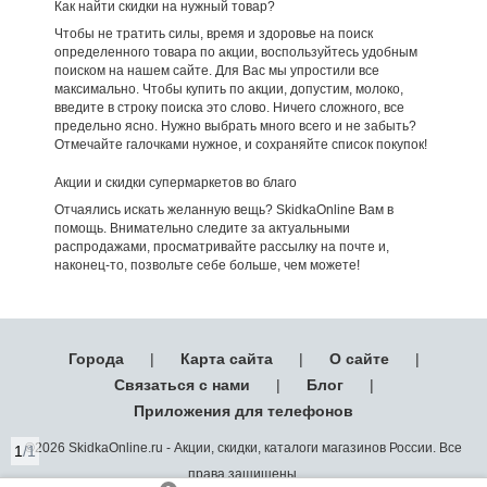
Как найти скидки на нужный товар?
Чтобы не тратить силы, время и здоровье на поиск
определенного товара по акции, воспользуйтесь удобным
поиском на нашем сайте. Для Вас мы упростили все
максимально. Чтобы купить по акции, допустим, молоко,
введите в строку поиска это слово. Ничего сложного, все
предельно ясно. Нужно выбрать много всего и не забыть?
Отмечайте галочками нужное, и сохраняйте список покупок!
Акции и скидки супермаркетов во благо
Отчаялись искать желанную вещь? SkidkaOnline Вам в
помощь. Внимательно следите за актуальными
распродажами, просматривайте рассылку на почте и,
наконец-то, позвольте себе больше, чем можете!
Города
|
Карта сайта
|
О сайте
|
Связаться с нами
|
Блог
|
Приложения для телефонов
©2026 SkidkaOnline.ru - Акции, скидки, каталоги магазинов России. Все
1
/1
права защищены.