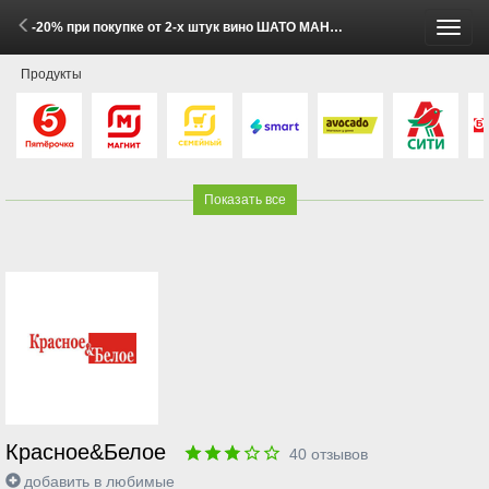
-20% при покупке от 2-х штук вино ШАТО МАНАВИ в ассортименте 0.75л (27 Мая - 8 Июня 2026)
Пере
Продукты
меню
Показать все
Красное&Белое
40
отзывов
добавить в любимые