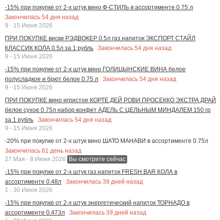
-15% при покупке от 2-х штук вино Ф-СТИЛЬ в ассортименте 0.75 л
Закончилась
54
дня назад
9 - 15 Июня 2026
ПРИ ПОКУПКЕ виски РЭДВОКЕР 0.5л газ.напиток ЭКСПОРТ СТАЙЛ
Закончилась
54
дня назад
КЛАССИК КОЛА 0.5л за 1 рубль
9 - 15 Июня 2026
-15% при покупке от 2-х штук вино ГОЛИЦЫНСКИЕ ВИНА белое
Закончилась
54
дня назад
полусладкое и брют белое 0.75 л
9 - 15 Июня 2026
ПРИ ПОКУПКЕ вино игристое КОРТЕ ДЕЙ РОВИ ПРОСЕККО ЭКСТРА ДРАЙ
белое сухое 0.75л набор конфет АДЕЛЬ С ЦЕЛЬНЫМ МИНДАЛЕМ 150 гр
Закончилась
54
дня назад
за 1 рубль
9 - 15 Июня 2026
-20% при покупке от 2-х штук вино ШАТО МАНАВИ в ассортименте 0.75л
Закончилась
61
день назад
27 Мая - 8 Июня 2026
Вы смотрите сейчас
-15% при покупке от 2-х штук газ.напиток FRESH BAR КОЛА в
Закончилась
39
дней назад
ассортименте 0.48л
1 - 30 Июня 2026
-15% при покупке от 2-х штук энергетический напиток ТОРНАДО в
Закончилась
39
дней назад
ассортименте 0.473л