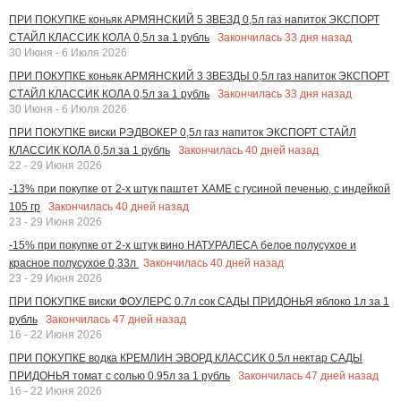
ПРИ ПОКУПКЕ коньяк АРМЯНСКИЙ 5 ЗВЕЗД 0,5л газ напиток ЭКСПОРТ
Закончилась
33
дня назад
СТАЙЛ КЛАССИК КОЛА 0,5л за 1 рубль
30 Июня - 6 Июля 2026
ПРИ ПОКУПКЕ коньяк АРМЯНСКИЙ 3 ЗВЕЗДЫ 0,5л газ напиток ЭКСПОРТ
Закончилась
33
дня назад
СТАЙЛ КЛАССИК КОЛА 0,5л за 1 рубль
30 Июня - 6 Июля 2026
ПРИ ПОКУПКЕ виски РЭДВОКЕР 0,5л газ напиток ЭКСПОРТ СТАЙЛ
Закончилась
40
дней назад
КЛАССИК КОЛА 0,5л за 1 рубль
22 - 29 Июня 2026
-13% при покупке от 2-х штук паштет ХАМЕ с гусиной печенью, с индейкой
Закончилась
40
дней назад
105 гр
23 - 29 Июня 2026
-15% при покупке от 2-х штук вино НАТУРАЛЕСА белое полусухое и
Закончилась
40
дней назад
красное полусухое 0,33л
23 - 29 Июня 2026
ПРИ ПОКУПКЕ виски ФОУЛЕРС 0.7л сок САДЫ ПРИДОНЬЯ яблоко 1л за 1
Закончилась
47
дней назад
рубль
16 - 22 Июня 2026
ПРИ ПОКУПКЕ водка КРЕМЛИН ЭВОРД КЛАССИК 0.5л нектар САДЫ
Закончилась
47
дней назад
ПРИДОНЬЯ томат с солью 0.95л за 1 рубль
16 - 22 Июня 2026